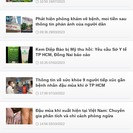
10:50 19/07/2023
Phát hiện phòng khám vẽ bệnh, moi tiền sau
thông tin phản ánh của người dân
09:36 29/03/2023
Kem Diệp Bảo bị Mỹ thu hồi: Yêu cầu Sở Y tế
TP HCM, Đồng Nai báo cáo
15:25 07/02/2023
Thông tin về sức khỏe 9 người tiếp xúc gần
bệnh nhân đậu mùa khỉ ở TP HCM
17:00 07/10/2022
Đậu mùa khỉ xuất hiện tại Việt Nam: Chuyên
gia phân tích và chỉ cách phòng ngừa
14:56 03/10/2022