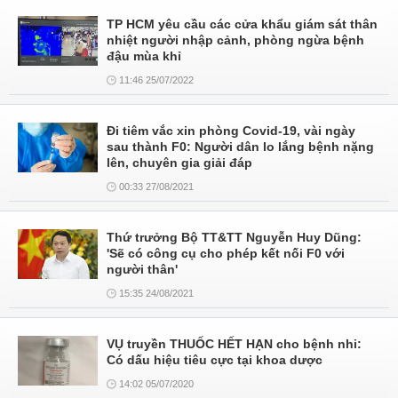
TP HCM yêu cầu các cửa khẩu giám sát thân
nhiệt người nhập cảnh, phòng ngừa bệnh
đậu mùa khỉ
11:46 25/07/2022
Đi tiêm vắc xin phòng Covid-19, vài ngày
sau thành F0: Người dân lo lắng bệnh nặng
lên, chuyên gia giải đáp
00:33 27/08/2021
Thứ trưởng Bộ TT&TT Nguyễn Huy Dũng:
'Sẽ có công cụ cho phép kết nối F0 với
người thân'
15:35 24/08/2021
VỤ truyền THUỐC HẾT HẠN cho bệnh nhi:
Có dấu hiệu tiêu cực tại khoa dược
14:02 05/07/2020