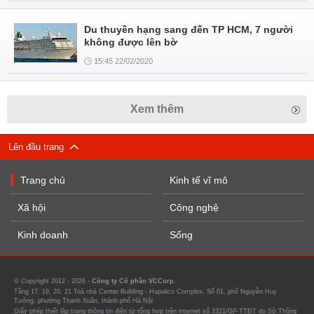
Du thuyền hạng sang đến TP HCM, 7 người
không được lên bờ
15:45 22/02/2020
Xem thêm
Lên đầu trang
Trang chủ
Kinh tế vĩ mô
Xã hội
Công nghệ
Kinh doanh
Sống
© Copyright 2012 - 2026 -
Công ty Cổ phần VCCorp.
Tầng 17, 19, 20, 21 Toà nhà Center Building - Hapulico Complex, Số 01, phố Nguyễn Huy
Tưởng, phường Thanh Xuân, thành phố Hà Nội
Giấy phép thiết lập trang thông tin điện tử tổng hợp trên internet số 3321/GP-TTĐT do Sở Thông