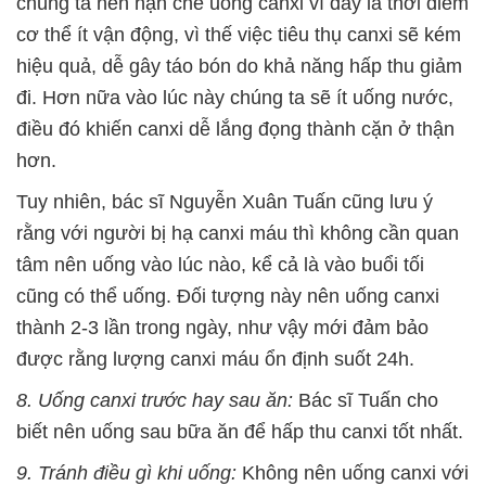
chúng ta nên hạn chế uống canxi vì đây là thời điểm
cơ thể ít vận động, vì thế việc tiêu thụ canxi sẽ kém
hiệu quả, dễ gây táo bón do khả năng hấp thu giảm
đi. Hơn nữa vào lúc này chúng ta sẽ ít uống nước,
điều đó khiến canxi dễ lắng đọng thành cặn ở thận
hơn.
Tuy nhiên, bác sĩ Nguyễn Xuân Tuấn cũng lưu ý
rằng với người bị hạ canxi máu thì không cần quan
tâm nên uống vào lúc nào, kể cả là vào buổi tối
cũng có thể uống. Đối tượng này nên uống canxi
thành 2-3 lần trong ngày, như vậy mới đảm bảo
được rằng lượng canxi máu ổn định suốt 24h.
8. Uống canxi trước hay sau ăn:
Bác sĩ Tuấn cho
biết nên uống sau bữa ăn để hấp thu canxi tốt nhất.
9. Tránh điều gì khi uống:
Không nên uống canxi với