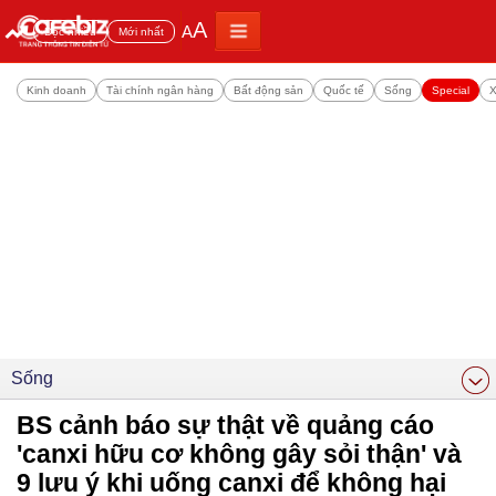
A
A
Đọc nhiều
Mới nhất
Kinh doanh
Tài chính ngân hàng
Bất động sản
Quốc tế
Sống
Special
X
Sống
BS cảnh báo sự thật về quảng cáo
'canxi hữu cơ không gây sỏi thận' và
9 lưu ý khi uống canxi để không hại