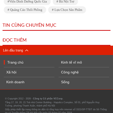
Viện Dinh Dưỡng Quốc Gia
Bà Nội Trợ
Quảng Cáo Thổi Phồng
Lựa Chọn Sản Phẩm
TIN CÙNG CHUYÊN MỤC
ĐỌC THÊM
Lên đầu trang
Trang chủ
Kinh tế vĩ mô
Xã hội
Công nghệ
Kinh doanh
Sống
© Copyright 2012 - 2026 -
Công ty Cổ phần VCCorp.
Tầng 17, 19, 20, 21 Toà nhà Center Building - Hapulico Complex, Số 01, phố Nguyễn Huy
Tưởng, phường Thanh Xuân, thành phố Hà Nội
Giấy phép thiết lập trang thông tin điện tử tổng hợp trên internet số 3321/GP-TTĐT do Sở Thông
tin và Truyền thông TP Hà Nội cấp ngày 03 tháng 07 năm 2019.