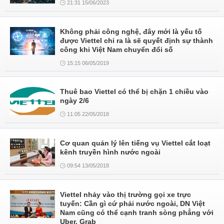
21:31 15/06/2023
Không phải công nghệ, đây mới là yếu tố
được Viettel chỉ ra là sẽ quyết định sự thành
công khi Việt Nam chuyển đổi số
15:15 06/05/2019
Thuê bao Viettel có thể bị chặn 1 chiều vào
ngày 2/6
11:05 22/05/2018
Cơ quan quản lý lên tiếng vụ Viettel cắt loạt
kênh truyền hình nước ngoài
09:54 13/05/2018
Viettel nhảy vào thị trường gọi xe trực
tuyến: Cần gì cứ phải nước ngoài, DN Việt
Nam cũng có thể cạnh tranh sòng phẳng với
Uber, Grab