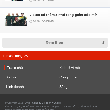
14:38 18/01/2016
Viettel có thêm 3 Phó tổng giám đốc mới
20:48 28/08/2015
Xem thêm
Lên đầu trang
Trang chủ
Kinh tế vĩ mô
Xã hội
Công nghệ
Kinh doanh
Sống
© Copyright 2012 - 2026 -
Công ty Cổ phần VCCorp.
Tầng 17, 19, 20, 21 Toà nhà Center Building - Hapulico Complex, Số 01, phố Nguyễn Huy
Tưởng, phường Thanh Xuân, thành phố Hà Nội