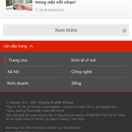
trong một nốt nhạc!
20:45 05/06/2017
Xem thêm
Lên đầu trang
Trang chủ
Kinh tế vĩ mô
Xã hội
Công nghệ
Kinh doanh
Sống
© Copyright 2012 - 2026 -
Công ty Cổ phần VCCorp.
Tầng 17, 19, 20, 21 Toà nhà Center Building - Hapulico Complex, Số 01, phố Nguyễn Huy
Tưởng, phường Thanh Xuân, thành phố Hà Nội
Giấy phép thiết lập trang thông tin điện tử tổng hợp trên internet số 3321/GP-TTĐT do Sở Thông
tin và Truyền thông TP Hà Nội cấp ngày 03 tháng 07 năm 2019.
Điện thoại: 024 7309 5555 Máy lẻ 41294. Fax: 024-39743413