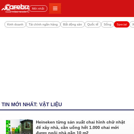
Đọc nhiều
Mới nhất
Kinh doanh
Tài chính ngân hàng
Bất động sản
Quốc tế
Sống
Special
X
TIN MỚI NHẤT: VẬT LIỆU
Heineken từng sản xuất chai hình chữ nhật
để xây nhà, cần uống hết 1.000 chai mới
được ngôi nhà gần 10 m2