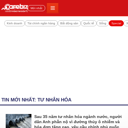
Đọc nhiều
Mới nhất
Kinh doanh
Tài chính ngân hàng
Bất động sản
Quốc tế
Sống
Special
X
TIN MỚI NHẤT: TƯ NHÂN HÓA
Sau 35 năm tư nhân hóa ngành nước, người
dân Anh phẫn nộ vì đường thủy ô nhiễm và
hóa đơn tăng cao, yêu cầu chính phủ quốc