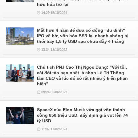
hữu hóa trở lại
14:29 15/10/2024
Mất hơn 4 năm để đưa cổ đông "đu đỉnh"
IPO về bờ, vốn hóa BSR lại nhanh chóng bị
thổi bay 1,8 tỷ USD sau chưa đầy 4 tháng
13:34 13/10/2022
Chủ tịch PNJ Cao Thị Ngọc Dung: "Với tôi,
cái đổi táo bạo nhất là chọn Lê Trí Thông
làm CEO và lúc đó có rất nhiều ý kiến phản
biện"
09:24 03/06/2022
SpaceX của Elon Musk vừa gọi vốn thành
công 850 triệu USD, đẩy định giá vọt lên 74
tỷ USD
11:07 17/02/2021