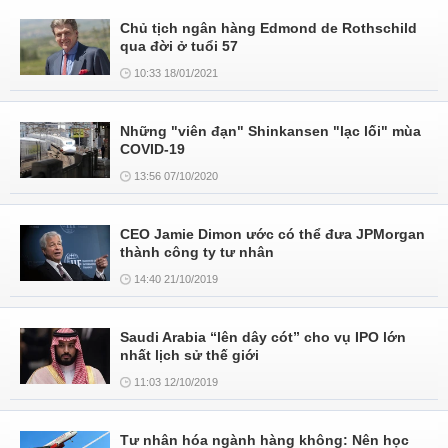
Chủ tịch ngân hàng Edmond de Rothschild
qua đời ở tuổi 57
10:33 18/01/2021
Những "viên đạn" Shinkansen "lạc lối" mùa
COVID-19
13:56 07/10/2020
CEO Jamie Dimon ước có thể đưa JPMorgan
thành công ty tư nhân
14:40 21/10/2019
Saudi Arabia “lên dây cót” cho vụ IPO lớn
nhất lịch sử thế giới
11:03 12/10/2019
Tư nhân hóa ngành hàng không: Nên học