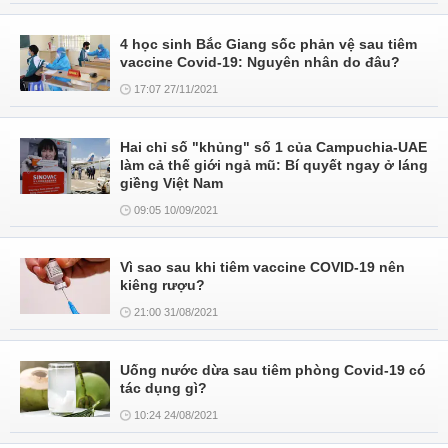
4 học sinh Bắc Giang sốc phản vệ sau tiêm
vaccine Covid-19: Nguyên nhân do đâu?
17:07 27/11/2021
Hai chỉ số "khủng" số 1 của Campuchia-UAE
làm cả thế giới ngả mũ: Bí quyết ngay ở láng
giềng Việt Nam
09:05 10/09/2021
Vì sao sau khi tiêm vaccine COVID-19 nên
kiêng rượu?
21:00 31/08/2021
Uống nước dừa sau tiêm phòng Covid-19 có
tác dụng gì?
10:24 24/08/2021