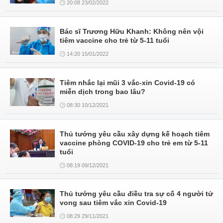
20:08 23/02/2022
Bác sĩ Trương Hữu Khanh: Không nên vội
tiêm vaccine cho trẻ từ 5-11 tuổi
14:20 15/01/2022
Tiêm nhắc lại mũi 3 vắc-xin Covid-19 có
miễn dịch trong bao lâu?
08:30 10/12/2021
Thủ tướng yêu cầu xây dựng kế hoạch tiêm
vaccine phòng COVID-19 cho trẻ em từ 5-11
tuổi
08:19 09/12/2021
Thủ tướng yêu cầu điều tra sự cố 4 người tử
vong sau tiêm vắc xin Covid-19
08:29 29/11/2021