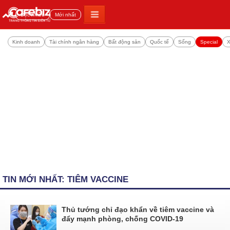
Đọc nhiều
Mới nhất
Kinh doanh
Tài chính ngân hàng
Bất động sản
Quốc tế
Sống
Special
X
TIN MỚI NHẤT: TIÊM VACCINE
Thủ tướng chỉ đạo khẩn về tiêm vaccine và
đẩy mạnh phòng, chống COVID-19