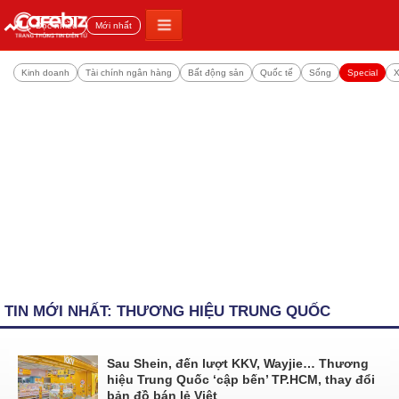
Đọc nhiều
Mới nhất
Kinh doanh
Tài chính ngân hàng
Bất động sản
Quốc tế
Sống
Special
X
TIN MỚI NHẤT: THƯƠNG HIỆU TRUNG QUỐC
Sau Shein, đến lượt KKV, Wayjie… Thương
hiệu Trung Quốc ‘cập bến’ TP.HCM, thay đổi
bản đồ bán lẻ Việt