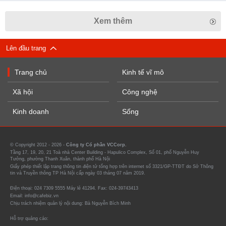
Xem thêm
Lên đầu trang
Trang chủ
Kinh tế vĩ mô
Xã hội
Công nghệ
Kinh doanh
Sống
© Copyright 2012 - 2026 -
Công ty Cổ phần VCCorp.
Tầng 17, 19, 20, 21 Toà nhà Center Building - Hapulico Complex, Số 01, phố Nguyễn Huy
Tưởng, phường Thanh Xuân, thành phố Hà Nội
Giấy phép thiết lập trang thông tin điện tử tổng hợp trên internet số 3321/GP-TTĐT do Sở Thông
tin và Truyền thông TP Hà Nội cấp ngày 03 tháng 07 năm 2019.
Điện thoại: 024 7309 5555 Máy lẻ 41294. Fax: 024-39743413
Email: info@cafebiz.vn
Chịu trách nhiệm quản lý nội dung: Bà Nguyễn Bích Minh
Hỗ trợ quảng cáo: