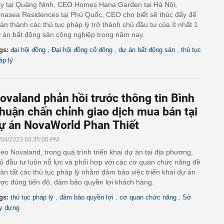
ty tại Quảng Ninh, CEO Homes Hana Garden tại Hà Nội,
nasea Residences tại Phú Quốc, CEO cho biết sẽ thúc đẩy để
àn thành các thủ tục pháp lý trở thành chủ đầu tư của ít nhất 1
 án bất động sản công nghiệp trong năm nay.
,
,
,
gs:
đại hội đồng
Đại hội đồng cổ đông
dự án bất động sản
thủ tục
áp lý
ovaland phản hồi trước thông tin Bình
huận chấn chỉnh giao dịch mua bán tại
ự án NovaWorld Phan Thiết
/04/2023 03:35:00 PM
eo Novaland, trong quá trình triển khai dự án tại địa phương,
ủ đầu tư luôn nỗ lực và phối hợp với các cơ quan chức năng đề
àn tất các thủ tục pháp lý nhằm đảm bảo việc triển khai dự án
ợc đúng tiến độ, đảm bảo quyền lợi khách hàng.
,
,
,
gs:
thủ tục pháp lý
đảm bảo quyền lợi
cơ quan chức năng
Sở
y dựng