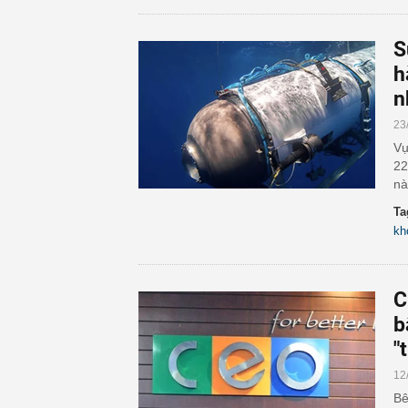
S
h
n
23
Vụ
22
nà
Ta
kh
C
b
"
12
Bê