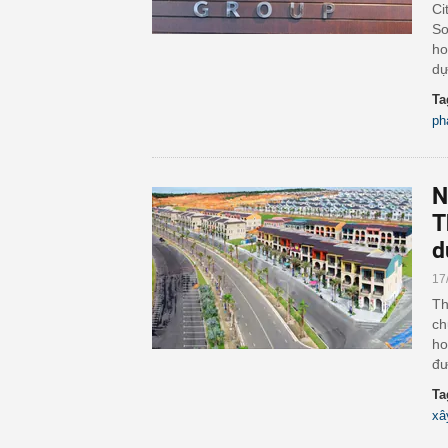
Ci
So
ho
dự
Ta
ph
N
T
d
17
Th
ch
ho
đư
Ta
xâ