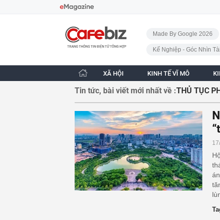
Bỏ qua điều hướng
CafeBiz - Trang chủ
Made By Google 2026
Kế Nghiệp - Góc Nhìn Tà
XÃ HỘI
KINH TẾ VĨ MÔ
K
Tin tức, bài viết mới nhất về :
THỦ TỤC P
N
“
17
Hộ
th
án
ta
lù
Ta