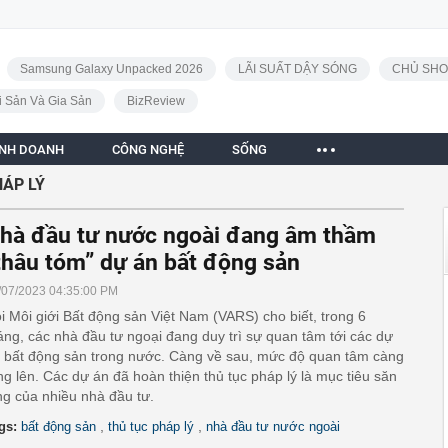
Samsung Galaxy Unpacked 2026
LÃI SUẤT DẬY SÓNG
CHỦ SHO
i Sản Và Gia Sản
BizReview
INH DOANH
CÔNG NGHỆ
SỐNG
HÁP LÝ
hà đầu tư nước ngoài đang âm thầm
thâu tóm” dự án bất động sản
/07/2023 04:35:00 PM
i Môi giới Bất động sản Việt Nam (VARS) cho biết, trong 6
áng, các nhà đầu tư ngoại đang duy trì sự quan tâm tới các dự
 bất động sản trong nước. Càng về sau, mức độ quan tâm càng
̆ng lên. Các dự án đã hoàn thiện thủ tục pháp lý là mục tiêu săn
ng của nhiều nhà đầu tư.
,
,
gs:
bất động sản
thủ tục pháp lý
nhà đầu tư nước ngoài