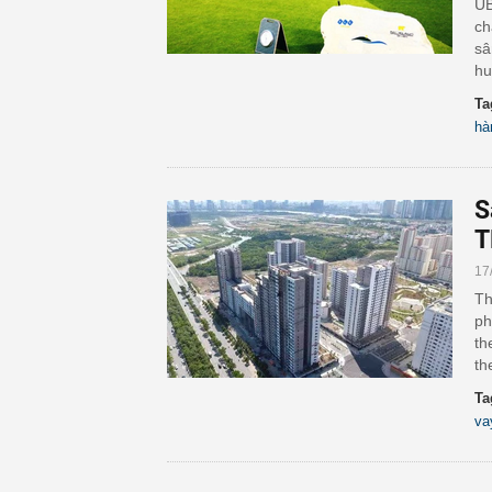
UB
ch
sâ
hu
Ta
hà
S
T
17
Th
ph
th
th
Ta
va