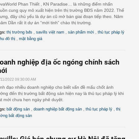
vaWorld Phan Thiết , KN Paradise… là những điểm nhấn
uồn cung quy mô xuất hiện trên thị trường BĐS năm 2022. Thế
ưng, đây chủ yếu là dự án cũ mở bán giai đoạn tiếp theo. Năm
âm Dần rất ít dự án “mới tinh” chào thị trường.
,
,
,
gs:
thị trường bđs
savills việt nam
sản phẩm mới
thủ tục pháp lý
,
hu đô thị
mặt bằng giá
oanh nghiệp địa ốc ngóng chính sách
ới
/11/2022 09:30:00 AM
nh đạo nhiều doanh nghiệp cho biết vấn đề mấu chốt ảnh
ởng đến thị trường bất động sản hiện nay là thủ tục pháp lý khi
ật mới chưa hẹn ngày phê duyệt.
,
,
,
gs:
bất động sản
doanh nghiệp bất động sản
thủ tục pháp lý
thị
ường bất động sản