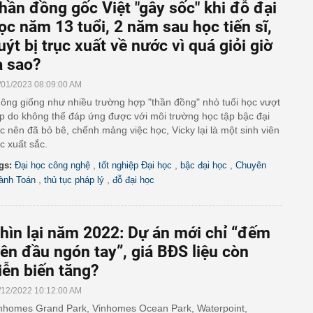
hần đồng gốc Việt "gây sốc" khi đỗ đại
ọc năm 13 tuổi, 2 năm sau học tiến sĩ,
uýt bị trục xuất về nước vì quá giỏi giờ
a sao?
/01/2023 08:09:00 AM
ông giống như nhiều trường hợp "thần đồng" nhỏ tuổi học vượt
p do không thể đáp ứng được với môi trường học tập bậc đại
c nên đã bỏ bê, chểnh mảng việc học, Vicky lại là một sinh viên
c xuất sắc.
,
,
,
gs:
Đại học công nghệ
tốt nghiệp Đại học
bậc đại học
Chuyên
,
,
ành Toán
thủ tục pháp lý
đỗ đại học
hìn lại năm 2022: Dự án mới chỉ “đếm
rên đầu ngón tay”, giá BĐS liệu còn
iễn biến tăng?
/12/2022 10:12:00 AM
nhomes Grand Park, Vinhomes Ocean Park, Waterpoint,