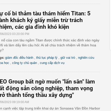
ự cố bi thảm tàu thám hiểm Titan: 5
ành khách ký giấy miễn trừ trách
hiệm, các gia đình khó kiện
/06/2023 03:20:00 PM
 nổ của con tàu ngầm Titan được chính thức xác định vào ngày
/6 và làm dấy lên câu hỏi: Ai sẽ chịu trách nhiệm về thảm hoạ
y?
,
,
,
gs:
giám đốc điều hành
thủ tục pháp lý
giữ vai trò
nghiên cứu
,
,
oa học
công ty chủ quản
cung cấp dịch vụ
EO Group bất ngờ muốn "lấn sân" làm
ất động sản công nghiệp, tham vọng
trở thành tổng thầu xây dựng"
/06/2023 09:19:00 AM
n cạnh việc tập trung triển khai dự án Sonasea Vân Đồn Harbor