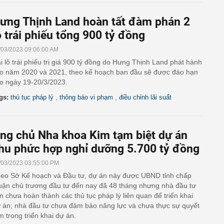
ưng Thịnh Land hoàn tất đàm phán 2
ô trái phiếu tổng 900 tỷ đồng
/03/2023 09:06:00 AM
i lô trái phiếu trị giá 900 tỷ đồng do Hưng Thịnh Land phát hành
o năm 2020 và 2021, theo kế hoạch ban đầu sẽ được đáo hạn
o ngày 19-20/3/2023.
,
,
gs:
thủ tục pháp lý
thông báo vi phạm
điều chỉnh lãi suất
ng chủ Nha khoa Kim tạm biệt dự án
hu phức hợp nghỉ dưỡng 5.700 tỷ đồng
/03/2023 03:55:00 PM
eo Sở Kế hoạch và Đầu tư, dự án này được UBND tỉnh chấp
uận chủ trương đầu tư đến nay đã 48 tháng nhưng nhà đầu tư
n chưa hoàn thành các thủ tục pháp lý liên quan để triển khai
 án; nhà đầu tư chưa đảm bảo năng lực và chưa thực sự quyết
m trong triển khai dự án.