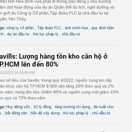
ND tỉnh Hòa Bình vừa phát đi thông báo đồng ý chủ trương
ấm dứt hoạt động của dự án Quần thể du lịch, nghỉ dưỡng và
n golf do Công ty Cổ phần Tập đoàn FLC là nhà đầu tư tại
yện Yên Thủy.
,
,
,
gs:
công ty cổ phần
Tập đoàn FLC
ảnh minh họa
quy định hiện
,
,
,
nh
dự án đầu tư
thủ tục pháp lý
nhà đầu tư
avills: Lượng hàng tồn kho căn hộ ở
P.HCM lên đến 80%
/01/2023 04:14:00 PM
eo số liệu của Savills, trong quý 4/2022, nguồn cung sơ cấp
ân khúc căn hộ TP.HCM 8.000 căn tăng 20% theo quý và 2%
eo năm; hàng tồn kho chiếm 80% và nguồn cung mới giảm 22%
eo quý và 72% theo năm.
,
,
,
gs:
Huy động vốn
10 tỷ đồng
tăng trưởng tín dụng
lãi suất cho
,
,
,
,
y
bất động sản
tiến độ xây dựng
thủ tục pháp lý
chủ đầu tư