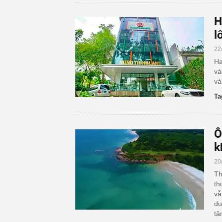
H
l
22
Ha
và
và
Ta
Ô
k
20
Th
th
vẫ
dự
tâ