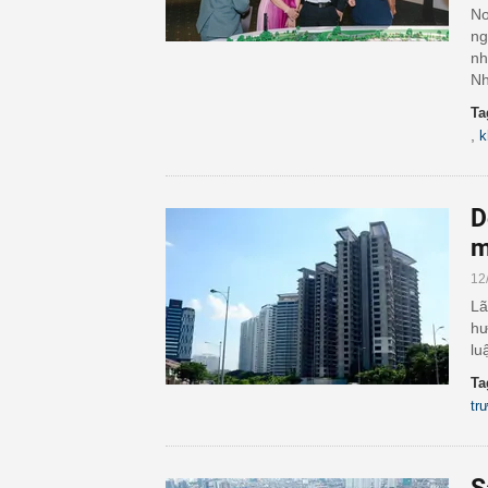
No
ng
nh
Nh
Ta
,
k
D
m
12
Lã
hư
lu
Ta
tr