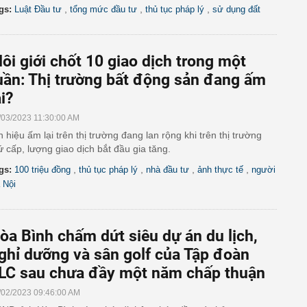
,
,
,
gs:
Luật Đầu tư
tổng mức đầu tư
thủ tục pháp lý
sử dụng đất
ôi giới chốt 10 giao dịch trong một
uần: Thị trường bất động sản đang ấm
ại?
/03/2023 11:30:00 AM
n hiệu ấm lại trên thị trường đang lan rộng khi trên thị trường
ứ cấp, lượng giao dịch bắt đầu gia tăng.
,
,
,
,
gs:
100 triệu đồng
thủ tục pháp lý
nhà đầu tư
ảnh thực tế
người
 Nội
òa Bình chấm dứt siêu dự án du lịch,
ghỉ dưỡng và sân golf của Tập đoàn
LC sau chưa đầy một năm chấp thuận
/02/2023 09:46:00 AM