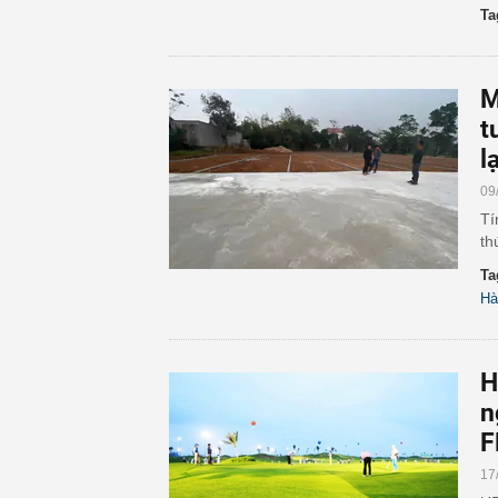
Ta
M
t
l
09
Tí
th
Ta
Hà
H
n
F
17