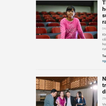
T
h
s
r
04
Kh
cấ
họ
cự
Ta
ng
N
t
d
29
Vi