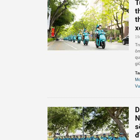
T
t
t
x
19
Tr
ôm
qu
gi
Ta
Mo
V
D
N
s
đ