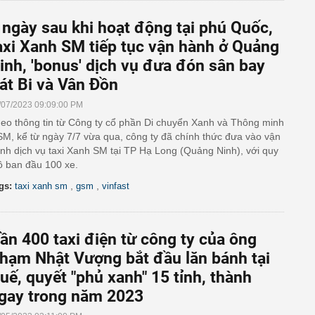
 ngày sau khi hoạt động tại phú Quốc,
axi Xanh SM tiếp tục vận hành ở Quảng
inh, 'bonus' dịch vụ đưa đón sân bay
át Bi và Vân Đồn
/07/2023 09:09:00 PM
eo thông tin từ Công ty cổ phần Di chuyển Xanh và Thông minh
M, kể từ ngày 7/7 vừa qua, công ty đã chính thức đưa vào vận
nh dịch vụ taxi Xanh SM tại TP Hạ Long (Quảng Ninh), với quy
 ban đầu 100 xe.
,
,
gs:
taxi xanh sm
gsm
vinfast
ần 400 taxi điện từ công ty của ông
hạm Nhật Vượng bắt đầu lăn bánh tại
uế, quyết "phủ xanh" 15 tỉnh, thành
gay trong năm 2023