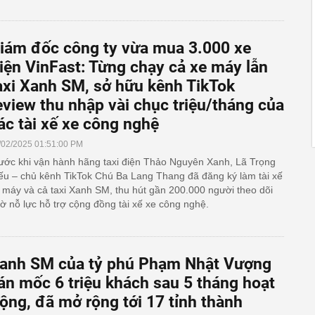
iám đốc công ty vừa mua 3.000 xe
iện VinFast: Từng chạy cả xe máy lẫn
axi Xanh SM, sở hữu kênh TikTok
eview thu nhập vài chục triệu/tháng của
ác tài xế xe công nghệ
/02/2025 01:51:00 PM
ước khi vận hành hãng taxi điện Thảo Nguyên Xanh, Lã Trọng
ếu – chủ kênh TikTok Chú Ba Lang Thang đã đăng ký làm tài xế
 máy và cả taxi Xanh SM, thu hút gần 200.000 người theo dõi
ờ nỗ lực hỗ trợ cộng đồng tài xế xe công nghệ.
anh SM của tỷ phú Phạm Nhật Vượng
án mốc 6 triệu khách sau 5 tháng hoạt
ộng, đã mở rộng tới 17 tỉnh thành