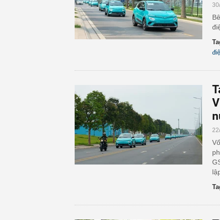
30
Bê
đi
Ta
đi
T
V
n
22
Vố
ph
GS
lậ
Ta