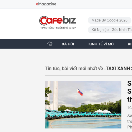
Bỏ qua điều hướng
CafeBiz - Trang chủ
Made By Google 2026
Kế Nghiệp - Góc Nhìn Tà
XÃ HỘI
KINH TẾ VĨ MÔ
K
Tin tức, bài viết mới nhất về :
TAXI XANH
S
S
t
10
Xa
th
Ph