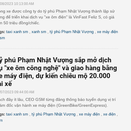
/08/2023 10:13:00 AM
ng xe được công ty do tỷ phú Phạm Nhật Vượng thành lập sử
ng để triển khai dịch vụ "xe ôm điện" là VinFast Feliz S, có giá
n 50 triệu đồng/chiếc.
,
,
,
gs:
taxi xanh sm
xanh sm
tỷ phú Phạm Nhật Vượng
xe máy điện
gsm
ỷ phú Phạm Nhật Vượng sắp mở dịch
ụ "xe ôm công nghệ" và giao hàng bằng
e máy điện, dự kiến chiêu mộ 20.000
ài xế
/07/2023 09:44:00 AM
ch đây ít lâu, CEO GSM từng đăng thông báo tuyển dụng vị trí
ám đốc vận hành xe máy điện (GreenBike/GreenExpress).
,
,
,
,
gs:
taxi xanh sm
tỷ phú Phạm Nhật Vượng
xe máy điện
xe điện
sm