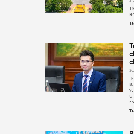
24
Tr
lê
Ta
T
c
c
20
“N
lạ
vụ
Gi
nó
Ta
S