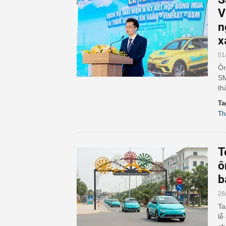
V
n
x
01
Ôn
SM
th
Ta
Th
T
ô
b
28
Ta
lễ