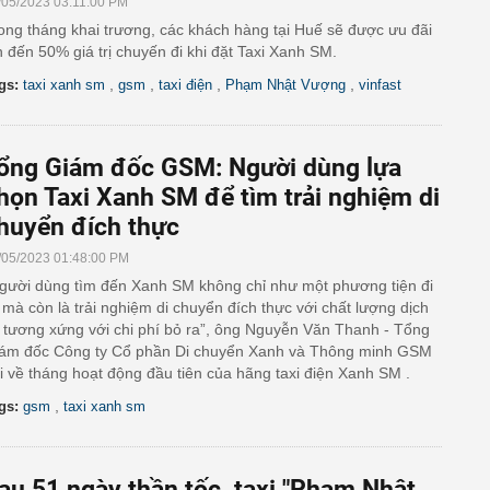
/05/2023 03:11:00 PM
ong tháng khai trương, các khách hàng tại Huế sẽ được ưu đãi
n đến 50% giá trị chuyến đi khi đặt Taxi Xanh SM.
,
,
,
,
gs:
taxi xanh sm
gsm
taxi điện
Phạm Nhật Vượng
vinfast
ổng Giám đốc GSM: Người dùng lựa
họn Taxi Xanh SM để tìm trải nghiệm di
huyển đích thực
/05/2023 01:48:00 PM
gười dùng tìm đến Xanh SM không chỉ như một phương tiện đi
i mà còn là trải nghiệm di chuyển đích thực với chất lượng dịch
 tương xứng với chi phí bỏ ra”, ông Nguyễn Văn Thanh - Tổng
ám đốc Công ty Cổ phần Di chuyển Xanh và Thông minh GSM
i về tháng hoạt động đầu tiên của hãng taxi điện Xanh SM .
,
gs:
gsm
taxi xanh sm
au 51 ngày thần tốc, taxi "Phạm Nhật