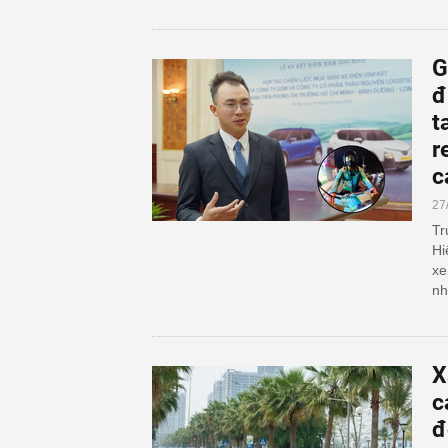
G
đ
t
r
c
27
Tr
Hi
xe
nh
X
c
đ