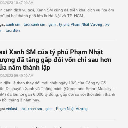
/09/2023 10:47:00 AM
n cạnh dịch vụ taxi, Xanh SM cũng đã triển khai dịch vụ "xe ôm
ện" tại hai thành phố lớn là Hà Nội và TP. HCM.
,
,
,
,
gs:
xanh sm
taxi xanh sm
gsm
tỷ phú Phạm Nhật Vượng
xe
,
ện
taxi điện
axi Xanh SM của tỷ phú Phạm Nhật
ượng đã tăng gấp đôi vốn chỉ sau hơn
ửa năm thành lập
/09/2023 09:49:00 AM
n điều lệ theo thay đổi mới nhất ngày 13/9 của Công ty Cổ
ần Di chuyển Xanh và Thông minh (Green and Smart Mobility –
M) đã lên tới gần 6.000 tỷ đồng, gấp đôi so với thời điểm thành
p hồi tháng 3 năm nay.
,
,
,
gs:
vinfast
taxi xanh sm
gsm
Phạm Nhật Vượng