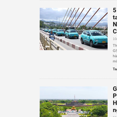
5
t
N
C
10
Th
GS
hà
mô
Ta
G
P
H
n