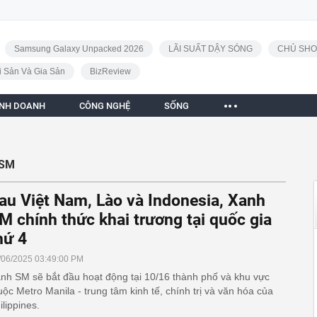
Samsung Galaxy Unpacked 2026
LÃI SUẤT DẬY SÓNG
CHỦ SHO
i Sản Và Gia Sản
BizReview
INH DOANH
CÔNG NGHỆ
SỐNG
 SM
au Việt Nam, Lào và Indonesia, Xanh
M chính thức khai trương tại quốc gia
hứ 4
/06/2025 03:49:00 PM
nh SM sẽ bắt đầu hoạt động tại 10/16 thành phố và khu vực
uộc Metro Manila - trung tâm kinh tế, chính trị và văn hóa của
ilippines.