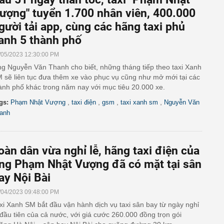
ượng" tuyển 1.700 nhân viên, 400.000
gười tải app, cùng các hãng taxi phủ
anh 5 thành phố
/05/2023 12:30:00 PM
g Nguyễn Văn Thanh cho biết, những tháng tiếp theo taxi Xanh
 sẽ liên tục đưa thêm xe vào phục vụ cũng như mở mới tại các
ành phố khác trong năm nay với mục tiêu 20.000 xe.
,
,
,
,
gs:
Phạm Nhật Vượng
taxi điện
gsm
taxi xanh sm
Nguyễn Văn
anh
oàn dân vừa nghỉ lễ, hãng taxi điện của
ng Phạm Nhật Vượng đã có mặt tại sân
ay Nội Bài
/04/2023 09:48:00 PM
xi Xanh SM bắt đầu vận hành dịch vụ taxi sân bay từ ngày nghỉ
 đầu tiên của cả nước, với giá cước 260.000 đồng trọn gói