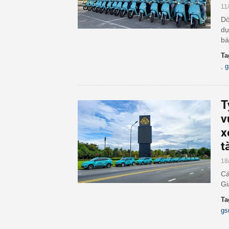
11
Dò
dụ
bá
Ta
,
T
v
x
t
18
Cá
Gi
Ta
g