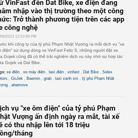
ừ VinFast đến Dat Bike, xe điện đang
hâm nhập vào thị trường theo một công
hức: Trở thành phương tiện trên các app
e công nghệ
/08/2023 12:53:00 PM
ước khi công ty của tỷ phú Phạm Nhật Vượng ra mắt dịch vụ "xe
 điện" sử dụng dòng xe VinFast Feliz S, những người đặt xe
a Gojek cũng đã có thể trải nghiệm dịch vụ này nhờ sự hợp tác
ữa Gojek và Dat Bike.
,
,
,
,
,
gs:
xe điện
xe máy điện
taxi điện
vinfast
Dat Bike
Selex
,
,
,
,
,
tors
GoJek
Baemin
grab
taxi xanh sm
tỷ phú Phạm Nhật
,
ượng
ahamove
ịch vụ "xe ôm điện" của tỷ phú Phạm
hật Vượng ấn định ngày ra mắt, tài xế
ẽ có thu nhập lên tới 18 triệu
ồng/tháng