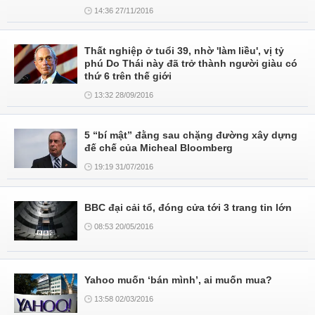
14:36 27/11/2016
Thất nghiệp ở tuổi 39, nhờ 'làm liều', vị tỷ
phú Do Thái này đã trở thành người giàu có
thứ 6 trên thế giới
13:32 28/09/2016
5 “bí mật” đằng sau chặng đường xây dựng
đế chế của Micheal Bloomberg
19:19 31/07/2016
BBC đại cải tổ, đóng cửa tới 3 trang tin lớn
08:53 20/05/2016
Yahoo muốn ‘bán mình’, ai muốn mua?
13:58 02/03/2016