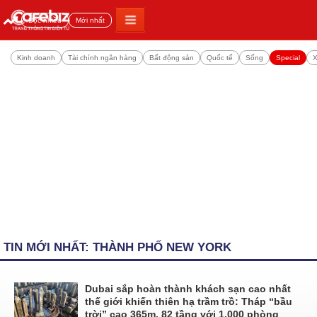
Đọc nhiều
Mới nhất
Kinh doanh
Tài chính ngân hàng
Bất động sản
Quốc tế
Sống
Special
X
TIN MỚI NHẤT: THÀNH PHỐ NEW YORK
Dubai sắp hoàn thành khách sạn cao nhất
thế giới khiến thiên hạ trầm trồ: Tháp “bầu
trời” cao 365m, 82 tầng với 1.000 phòng