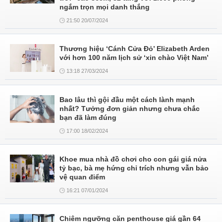
ngắm trọn mọi danh thắng
21:50 20/07/2024
Thương hiệu ‘Cánh Cửa Đỏ’ Elizabeth Arden
với hơn 100 năm lịch sử ‘xin chào Việt Nam’
13:18 27/03/2024
Bao lâu thì gội đầu một cách lành mạnh
nhất? Tưởng đơn giản nhưng chưa chắc
bạn đã làm đúng
17:00 18/02/2024
Khoe mua nhà đồ chơi cho con gái giá nửa
tỷ bạc, bà mẹ hứng chỉ trích nhưng vẫn bảo
vệ quan điểm
16:21 07/01/2024
Chiêm ngưỡng căn penthouse giá gần 64