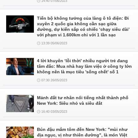
14:40 07/06/2023
Tiến bộ không tưởng của làng ô tô điện: Đi
xuyên 2 quốc gia không cần sạc giữa
đường, dự kiến sắp có chiếc ‘chạy siêu dài’
với phạm vi 1.600km chỉ với 1 lần sạc
13:39 05/06/2023
4 lời khuyên ‘lỗi thời’ nhiều người trẻ đang
tâm đắc: Mua nhà hay làm việc ở công ty lớn
không nên là mục tiêu 'sống chết' số 1
07:30 26/05/2023
Mảnh đất tư nhân nổi tiếng nhất thành phố
New York: Siêu nhỏ và siêu đắt
16:40 03/05/2023
Bún đậu mắm tôm đến New York: "mùi như
địa ngục, vị như thiên đường", là món Việt