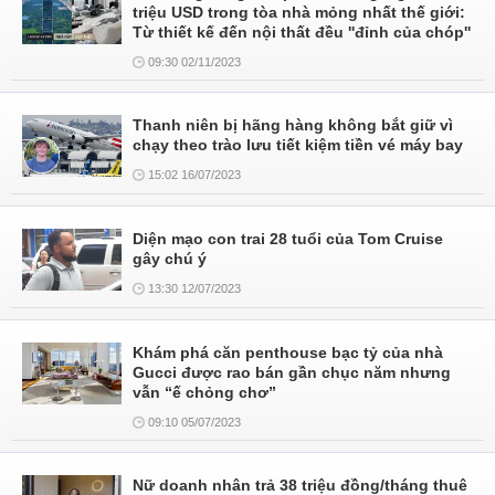
triệu USD trong tòa nhà mỏng nhất thế giới:
Từ thiết kế đến nội thất đều ''đỉnh của chóp''
09:30 02/11/2023
Thanh niên bị hãng hàng không bắt giữ vì
chạy theo trào lưu tiết kiệm tiền vé máy bay
15:02 16/07/2023
Diện mạo con trai 28 tuổi của Tom Cruise
gây chú ý
13:30 12/07/2023
Khám phá căn penthouse bạc tỷ của nhà
Gucci được rao bán gần chục năm nhưng
vẫn “ế chỏng chơ”
09:10 05/07/2023
Nữ doanh nhân trả 38 triệu đồng/tháng thuê