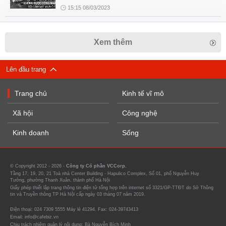
15:15 08/03/2023
Xem thêm
Lên đầu trang
Trang chủ
Kinh tế vĩ mô
Xã hội
Công nghệ
Kinh doanh
Sống
© Copyright 2012 - 2026 -
Công ty Cổ phần VCCorp.
Tầng 17, 19, 20, 21 Toà nhà Center Building - Hapulico Complex, Số 01, phố Nguyễn Huy
Tưởng, phường Thanh Xuân, thành phố Hà Nội
Giấy phép thiết lập trang thông tin điện tử tổng hợp trên internet số 3321/GP-TTĐT do Sở Thông
tin và Truyền thông TP Hà Nội cấp ngày 03 tháng 07 năm 2019.
Điện thoại: 024 7309 5555 Máy lẻ 41294. Fax: 024-39743413
Email: info@cafebiz.vn
Chịu trách nhiệm quản lý nội dung: Bà Nguyễn Bích Minh