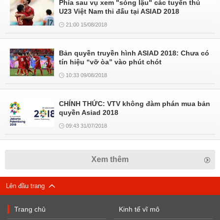
Phía sau vụ xem "sóng lậu" các tuyển thủ
U23 Việt Nam thi đấu tại ASIAD 2018
21:00 15/08/2018
Bản quyền truyền hình ASIAD 2018: Chưa có
tín hiệu “vỡ òa” vào phút chót
10:33 09/08/2018
CHÍNH THỨC: VTV không đàm phán mua bản
quyền Asiad 2018
09:43 31/07/2018
Xem thêm
Lên đầu trang
Trang chủ
Kinh tế vĩ mô