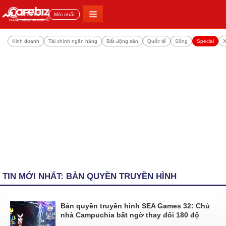
Đọc nhiều
Mới nhất
Kinh doanh
Tài chính ngân hàng
Bất động sản
Quốc tế
Sống
Special
X
TIN MỚI NHẤT: BẢN QUYỀN TRUYỀN HÌNH
Bản quyền truyền hình SEA Games 32: Chủ
nhà Campuchia bất ngờ thay đổi 180 độ