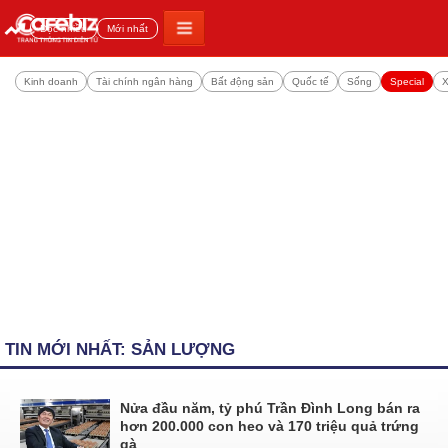
Đọc nhiều
Mới nhất
Kinh doanh
Tài chính ngân hàng
Bất động sản
Quốc tế
Sống
Special
X
TIN MỚI NHẤT: SẢN LƯỢNG
Nửa đầu năm, tỷ phú Trần Đình Long bán ra
hơn 200.000 con heo và 170 triệu quả trứng
gà