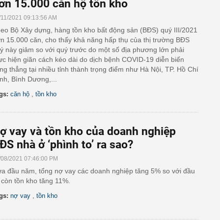
ơn 15.000 căn hộ tồn kho
/11/2021 09:13:56 AM
eo Bộ Xây dựng, hàng tồn kho bất động sản (BĐS) quý III/2021
n 15.000 căn, cho thấy khả năng hấp thụ của thị trường BĐS
ý này giảm so với quý trước do một số địa phương lớn phải
ực hiện giãn cách kéo dài do dịch bệnh COVID-19 diễn biến
ng thẳng tại nhiều tỉnh thành trọng điểm như Hà Nội, TP. Hồ Chí
nh, Bình Dương,...
,
gs:
căn hộ
tồn kho
ợ vay và tồn kho của doanh nghiệp
ĐS nhà ở ‘phình to’ ra sao?
/08/2021 07:46:00 PM
a đầu năm, tổng nợ vay các doanh nghiệp tăng 5% so với đầu
 còn tồn kho tăng 11%.
,
gs:
nợ vay
tồn kho