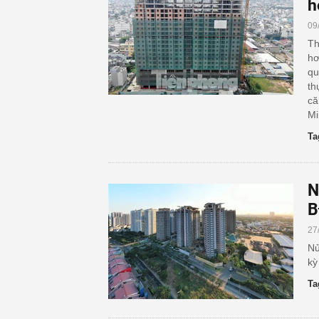
h
09
Th
hơ
qu
th
că
Mi
Ta
N
B
27
Nử
kỳ
Ta