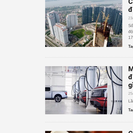
C
đ
23
Số
độ
17
Ta
M
đ
g
25
Lầ
Ta