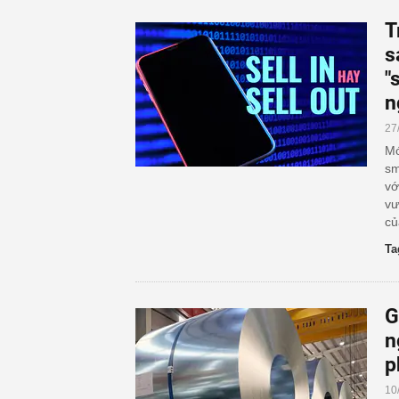
T
s
"
n
27
Mớ
sm
vớ
vư
củ
Ta
G
n
p
10