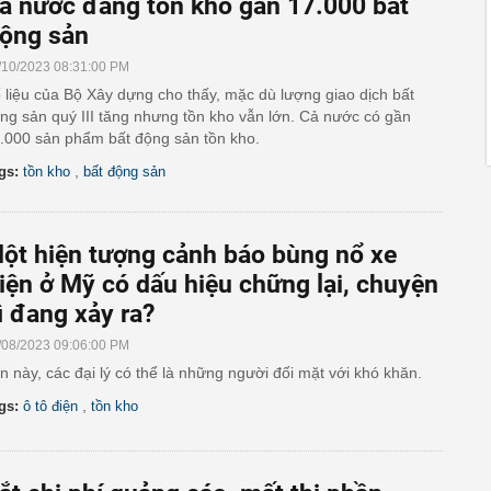
ả nước đang tồn kho gần 17.000 bất
ộng sản
/10/2023 08:31:00 PM
 liệu của Bộ Xây dựng cho thấy, mặc dù lượng giao dịch bất
ng sản quý III tăng nhưng tồn kho vẫn lớn. Cả nước có gần
.000 sản phẩm bất động sản tồn kho.
,
gs:
tồn kho
bất động sản
ột hiện tượng cảnh báo bùng nổ xe
iện ở Mỹ có dấu hiệu chững lại, chuyện
ì đang xảy ra?
/08/2023 09:06:00 PM
n này, các đại lý có thể là những người đối mặt với khó khăn.
,
gs:
ô tô điện
tồn kho