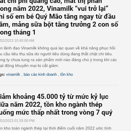
ắt chi phí quảng cáo, mất thị phần
rong năm 2022, Vinamilk “vui trở lại”
hi số em bé Quý Mão tăng ngay từ đầu
ăm, mảng sữa bột tăng trưởng 2 con số
rong tháng 1
/02/2023 10:40:00 AM
n lãnh đạo Vinamilk không quá lạc quan về khả năng phục hồi
u cầu tiêu thụ sữa do người tiêu dùng đang thắt chặt chi tiêu.
ng ty chưa tung ra sản phẩm mới nào đáng chú ý trong khi các
ạt động khuyến mại bị cắt giảm.
,
,
gs:
vinamilk
báo cáo kinh doanh
tồn kho
iảm khoảng 45.000 tỷ từ mức kỷ lục
iữa năm 2022, tồn kho ngành thép
uống mức thấp nhất trong vòng 7 quý
/02/2023 01:55:00 PM
n kho toàn ngành thép tại thời điểm cuối năm 2022 ước tính