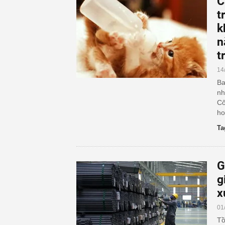
C
t
k
n
t
14
Ba
nh
Cô
ho
Ta
G
g
x
01
Tồ