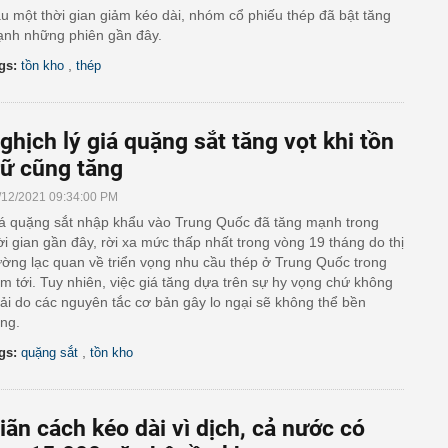
u một thời gian giảm kéo dài, nhóm cổ phiếu thép đã bật tăng
nh những phiên gần đây.
,
gs:
tồn kho
thép
ghịch lý giá quặng sắt tăng vọt khi tồn
rữ cũng tăng
/12/2021 09:34:00 PM
á quặng sắt nhập khẩu vào Trung Quốc đã tăng mạnh trong
ời gian gần đây, rời xa mức thấp nhất trong vòng 19 tháng do thị
ường lạc quan về triển vọng nhu cầu thép ở Trung Quốc trong
m tới. Tuy nhiên, việc giá tăng dựa trên sự hy vọng chứ không
ải do các nguyên tắc cơ bản gây lo ngại sẽ không thể bền
ng.
,
gs:
quặng sắt
tồn kho
iãn cách kéo dài vì dịch, cả nước có