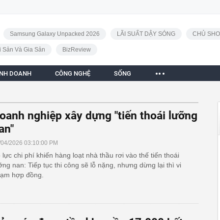
Samsung Galaxy Unpacked 2026
LÃI SUẤT DẬY SÓNG
CHỦ SHO
i Sản Và Gia Sản
BizReview
INH DOANH
CÔNG NGHỆ
SỐNG
oanh nghiệp xây dựng "tiến thoái lưỡng
an"
/04/2026 03:10:00 PM
 lực chi phí khiến hàng loạt nhà thầu rơi vào thế tiến thoái
ỡng nan: Tiếp tục thi công sẽ lỗ nặng, nhưng dừng lại thì vi
ạm hợp đồng.