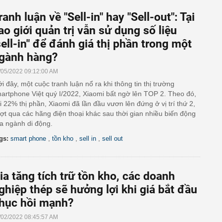
ranh luận về "Sell-in" hay "Sell-out": Tại
ao giới quản trị vẫn sử dụng số liệu
sell-in" để đánh giá thị phần trong một
gành hàng?
/05/2022 09:12:00 AM
i đây, một cuộc tranh luận nổ ra khi thông tin thị trường
artphone Việt quý I/2022, Xiaomi bất ngờ lên TOP 2. Theo đó,
i 22% thị phần, Xiaomi đã lần đầu vươn lên đứng ở vị trí thứ 2,
ợt qua các hãng điện thoại khác sau thời gian nhiều biến động
a ngành di động.
,
,
,
gs:
smart phone
tồn kho
sell in
sell out
ia tăng tích trữ tồn kho, các doanh
ghiệp thép sẽ hưởng lợi khi giá bắt đầu
hục hồi mạnh?
/02/2022 08:45:57 AM