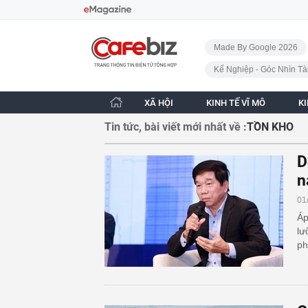
Bỏ qua điều hướng
CafeBiz - Trang chủ
Made By Google 2026
Kế Nghiệp - Góc Nhìn Tà
XÃ HỘI
KINH TẾ VĨ MÔ
K
Tin tức, bài viết mới nhất về :
TỒN KHO
D
n
01
Áp
lư
ph