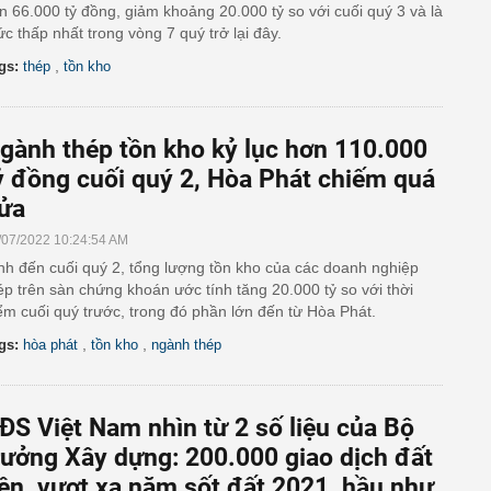
n 66.000 tỷ đồng, giảm khoảng 20.000 tỷ so với cuối quý 3 và là
c thấp nhất trong vòng 7 quý trở lại đây.
,
gs:
thép
tồn kho
gành thép tồn kho kỷ lục hơn 110.000
ỷ đồng cuối quý 2, Hòa Phát chiếm quá
ửa
/07/2022 10:24:54 AM
nh đến cuối quý 2, tổng lượng tồn kho của các doanh nghiệp
ép trên sàn chứng khoán ước tính tăng 20.000 tỷ so với thời
ểm cuối quý trước, trong đó phần lớn đến từ Hòa Phát.
,
,
gs:
hòa phát
tồn kho
ngành thép
ĐS Việt Nam nhìn từ 2 số liệu của Bộ
rưởng Xây dựng: 200.000 giao dịch đất
ền, vượt xa năm sốt đất 2021, hầu như