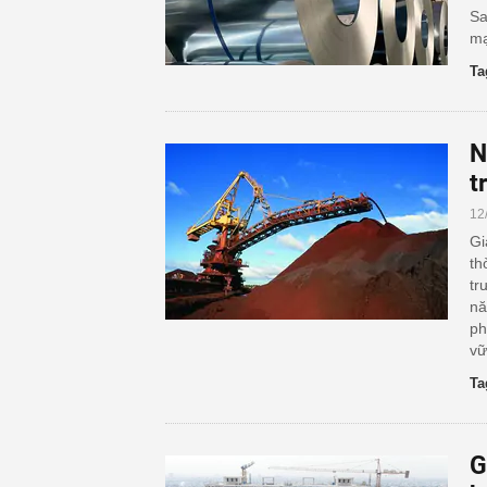
Sa
mạ
Ta
N
t
12
Gi
th
tr
nă
ph
vữ
Ta
G