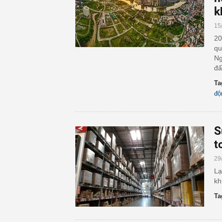
k
15
20
qu
Ng
đấ
Ta
độ
S
t
29
Lạ
kh
Ta