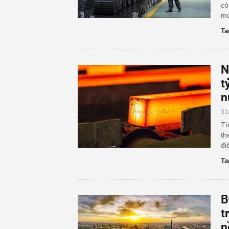
cò
mứ
Ta
N
t
n
31
Tí
th
đi
Ta
B
t
n