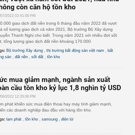
hông còn căn hộ tồn kho
/07/2022 02:41:00 PM
0.000 giao dịch đất nền trong 6 tháng đầu năm 2022 đã vượt
á số lượng giao dịch cả năm 2021, Bộ trưởng Bộ Xây dựng
uyễn Thanh Nghị cho biết. Trong năm 2021 với nhiều đợt sốt
t, tổng lượng giao dịch đất nền khoảng 170.000.
,
,
gs:
Bộ trưởng Xây dựng
thị trường bất động sản việt nam
bất
,
,
,
ng sản
đất nền
sốt đất
tồn kho
ức mua giảm mạnh, ngành sản xuất
oàn cầu tồn kho kỷ lục 1,8 nghìn tỷ USD
/06/2022 12:35:00 PM
m phát khiến sức mua điện thoại hay máy tính giảm mạnh,
iến các doanh nghiệp đau đầu với hàng tồn kho.
,
,
,
gs:
lạm phát
tồn kho
samsung
điện tử