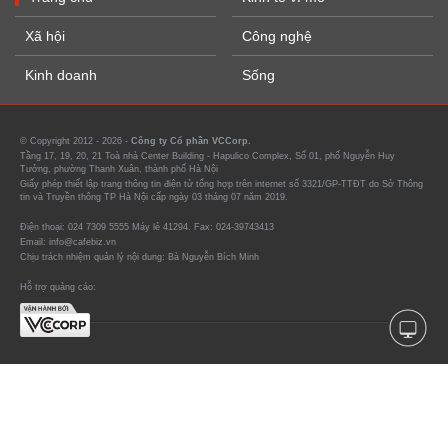
Xã hội
Công nghệ
Kinh doanh
Sống
© Copyright 2012 - 2026 -
Công ty Cổ phần VCCorp.
Tầng 17, 19, 20, 21 Toà nhà Center Building - Hapulico Complex, Số 01, phố Nguyễn Huy
Tưởng, phường Thanh Xuân, thành phố Hà Nội
Giấy phép thiết lập trang thông tin điện tử tổng hợp trên internet số 3321/GP-TTĐT do Sở Thông
tin và Truyền thông TP Hà Nội cấp ngày 03 tháng 07 năm 2019.
Điện thoại: 024 7309 5555 Máy lẻ 41294. Fax: 024-39743413
Email: info@cafebiz.vn
Chịu trách nhiệm quản lý nội dung: Bà Nguyễn Bích Minh
Hỗ trợ quảng cáo: