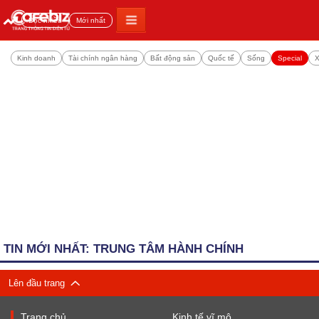
Đọc nhiều
Mới nhất
Kinh doanh
Tài chính ngân hàng
Bất động sản
Quốc tế
Sống
Special
X
TIN MỚI NHẤT: TRUNG TÂM HÀNH CHÍNH
Lên đầu trang
Trang chủ
Kinh tế vĩ mô