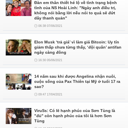
Đàn em thân thiết hé lộ về tình trạng bệnh
tình của NS Hoài Linh: "Ngày anh điều trị,
không nói bằng lời nếu nói to quá sẽ đứt
dây thanh quản"
06:38 07/06/2021
Elon Musk ‘trả giá’ vì làm giá Bitcoin: Uy tín
giảm thấp chưa từng thấy, ‘đội quân’ antifan
ngày càng đông
16:30 05/06/2021
14 năm sau khi được Angelina nhận nuôi,
cuộc sống của Pax Thiên tại Mỹ ở tuổi 17 ra
sao?
09:47 17/04/2021
ViruSs: Có lẽ hạnh phúc của Sơn Tùng là
"đủ" còn hạnh phúc của tôi là hơn Sơn
Tùng