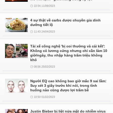
10:34 11/09/2023
4 sự thật về carbs được chuyên gia dinh
dưỡng tiết lộ
11:43 24/04/2023
Tài xế công nghệ 'bị coi thường và cái kết':
Không có lương cứng nhưng chỉ cần làm 10
giờ/ngày, thu nhập hàng trăm triệu không
khó
08:56 25/02/2023
Người EQ cao không bao giờ mắc 9 sai lầm:
Suy xét 3 giây trước khi nói, trong tình
huống nào cũng được lợi trăm bề
10:50 01/02/2023
Justin Bieber bị liệt nửa mặt do nhiễm virus