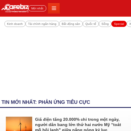
Đọc nhiều
Mới nhất
Kinh doanh
Tài chính ngân hàng
Bất động sản
Quốc tế
Sống
Special
X
TIN MỚI NHẤT: PHẢN ỨNG TIÊU CỰC
Giá điện tăng 20.000% chỉ trong một ngày,
người dân bang lớn thứ hai nước Mỹ “toát
mồ hôi lạnh" giữa nắng nóng kỷ lục