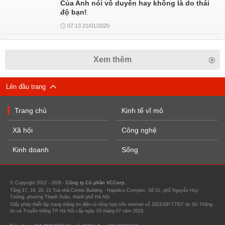
Của Anh nói vô duyên hay không là do thái
độ bạn!
07:13 21/01/2020
Xem thêm
Lên đầu trang
Trang chủ
Kinh tế vĩ mô
Xã hội
Công nghệ
Kinh doanh
Sống
© Copyright 2012 - 2026 -
Công ty Cổ phần VCCorp.
Tầng 17, 19, 20, 21 Toà nhà Center Building - Hapulico Complex, Số 01, phố Nguyễn Huy
Tưởng, phường Thanh Xuân, thành phố Hà Nội
Giấy phép thiết lập trang thông tin điện tử tổng hợp trên internet số 3321/GP-TTĐT do Sở Thông
tin và Truyền thông TP Hà Nội cấp ngày 03 tháng 07 năm 2019.