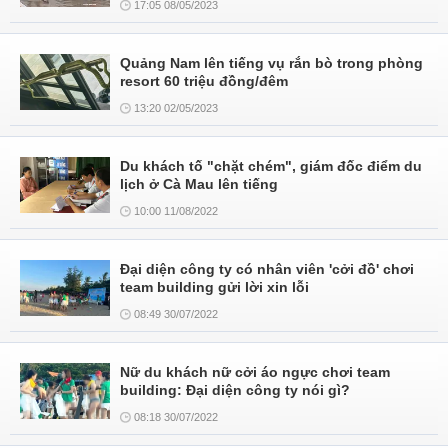
17:05 08/05/2023
Quảng Nam lên tiếng vụ rắn bò trong phòng
resort 60 triệu đồng/đêm
13:20 02/05/2023
Du khách tố "chặt chém", giám đốc điểm du
lịch ở Cà Mau lên tiếng
10:00 11/08/2022
Đại diện công ty có nhân viên 'cởi đồ' chơi
team building gửi lời xin lỗi
08:49 30/07/2022
Nữ du khách nữ cởi áo ngực chơi team
building: Đại diện công ty nói gì?
08:18 30/07/2022