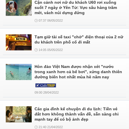
Cận cảnh nơi nữ du khách U60 rơi xuống
suốt 7 ngày ở Yên Tử: Vực sâu hàng trăm
mét, vách núi dựng đứng
07:37 06/05/2022
Tạm giữ tài xế taxi "chở" điện thoại của 2 nữ
du khách trên phố cổ đi mất
14:05 05/05/2022
Hòn đảo Việt Nam được nhận xét "nước
trong xanh hơn cả bể bơi", xứng danh thiên
đường biển hot nhất mùa hè năm nay
09:00 28/04/2022
Các gia đình kể chuyện đi du lịch: Tiền vé
đắt hơn không thành vấn đề, sẵn sàng chi
mạnh tay để có bộ ảnh đẹp
21:40 21/04/2022