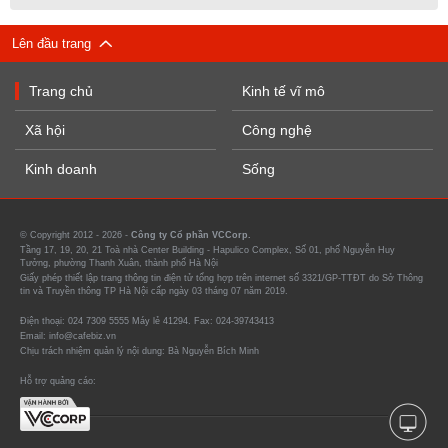
Lên đầu trang
Trang chủ
Kinh tế vĩ mô
Xã hội
Công nghệ
Kinh doanh
Sống
© Copyright 2012 - 2026 -
Công ty Cổ phần VCCorp.
Tầng 17, 19, 20, 21 Toà nhà Center Building - Hapulico Complex, Số 01, phố Nguyễn Huy
Tưởng, phường Thanh Xuân, thành phố Hà Nội
Giấy phép thiết lập trang thông tin điện tử tổng hợp trên internet số 3321/GP-TTĐT do Sở Thông
tin và Truyền thông TP Hà Nội cấp ngày 03 tháng 07 năm 2019.
Điện thoại: 024 7309 5555 Máy lẻ 41294. Fax: 024-39743413
Email: info@cafebiz.vn
Chịu trách nhiệm quản lý nội dung: Bà Nguyễn Bích Minh
Hỗ trợ quảng cáo: