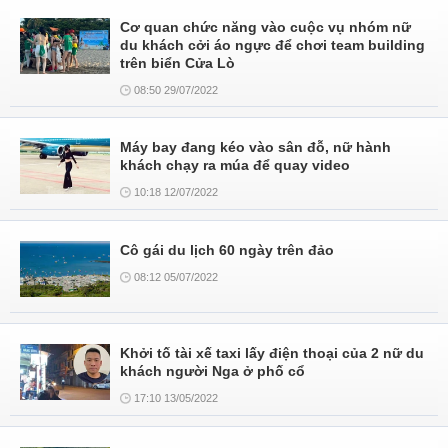
Cơ quan chức năng vào cuộc vụ nhóm nữ
du khách cởi áo ngực để chơi team building
trên biển Cửa Lò
08:50 29/07/2022
Máy bay đang kéo vào sân đỗ, nữ hành
khách chạy ra múa để quay video
10:18 12/07/2022
Cô gái du lịch 60 ngày trên đảo
08:12 05/07/2022
Khởi tố tài xế taxi lấy điện thoại của 2 nữ du
khách người Nga ở phố cổ
17:10 13/05/2022