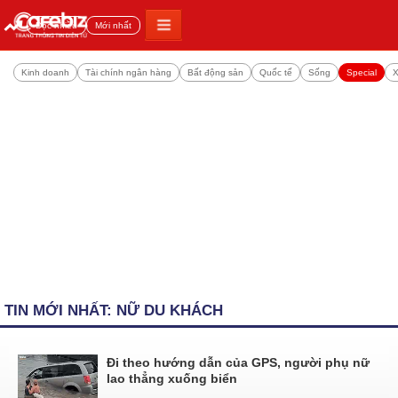
Đọc nhiều
Mới nhất
Kinh doanh
Tài chính ngân hàng
Bất động sản
Quốc tế
Sống
Special
X
TIN MỚI NHẤT: NỮ DU KHÁCH
Đi theo hướng dẫn của GPS, người phụ nữ
lao thẳng xuống biển