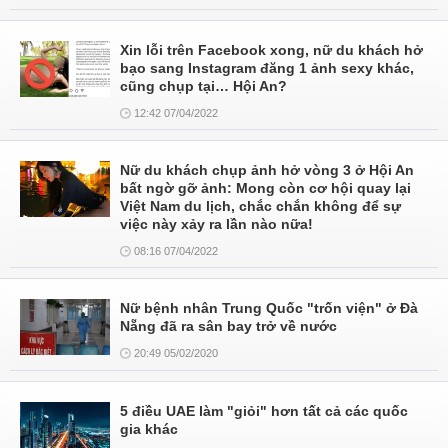
Xin lỗi trên Facebook xong, nữ du khách hở
bạo sang Instagram đăng 1 ảnh sexy khác,
cũng chụp tại… Hội An?
12:42 07/04/2022
Nữ du khách chụp ảnh hở vòng 3 ở Hội An
bất ngờ gỡ ảnh: Mong còn cơ hội quay lại
Việt Nam du lịch, chắc chắn không để sự
việc này xảy ra lần nào nữa!
08:16 07/04/2022
Nữ bệnh nhân Trung Quốc "trốn viện" ở Đà
Nẵng đã ra sân bay trở về nước
20:49 05/02/2020
5 điều UAE làm "giỏi" hơn tất cả các quốc
gia khác