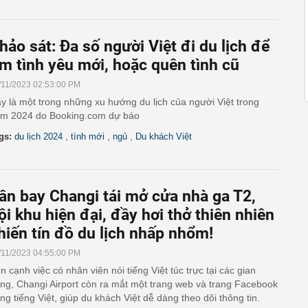
hảo sát: Đa số người Việt đi du lịch để
ìm tình yêu mới, hoặc quên tình cũ
/11/2023 02:53:00 PM
y là một trong những xu hướng du lịch của người Việt trong
m 2024 do Booking.com dự báo
,
,
,
gs:
du lịch 2024
tình mới
ngủ
Du khách Việt
ân bay Changi tái mở cửa nhà ga T2,
ội khu hiện đại, đầy hơi thở thiên nhiên
hiến tín đồ du lịch nhấp nhổm!
/11/2023 04:55:00 PM
n cạnh việc có nhân viên nói tiếng Việt túc trực tại các gian
ng, Changi Airport còn ra mắt một trang web và trang Facebook
ng tiếng Việt, giúp du khách Việt dễ dàng theo dõi thông tin.