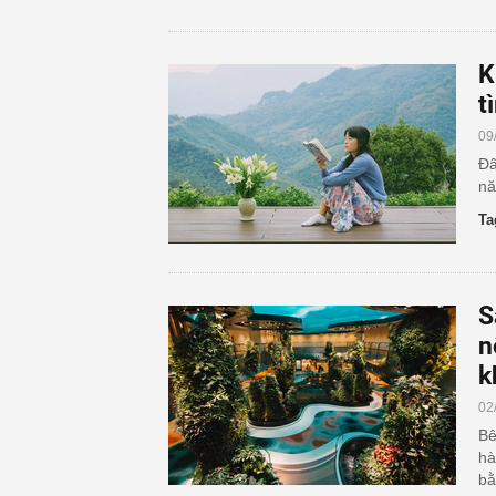
K
t
09
Đâ
nă
Ta
S
n
k
02
Bê
hà
bằ