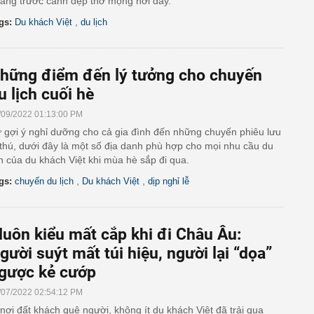
àng trước cảnh đẹp thơ mộng nơi đây.
,
gs:
Du khách Việt
du lịch
hững điểm đến lý tưởng cho chuyến
u lịch cuối hè
/09/2022 01:13:00 PM
 gợi ý nghỉ dưỡng cho cả gia đình đến những chuyến phiêu lưu
 thú, dưới đây là một số địa danh phù hợp cho mọi nhu cầu du
ch của du khách Việt khi mùa hè sắp đi qua.
,
,
gs:
chuyến du lịch
Du khách Việt
dịp nghỉ lễ
uôn kiểu mất cắp khi đi Châu Âu:
gười suýt mất túi hiệu, người lại “dọa”
gược kẻ cướp
/07/2022 02:54:12 PM
nơi đất khách quê người, không ít du khách Việt đã trải qua