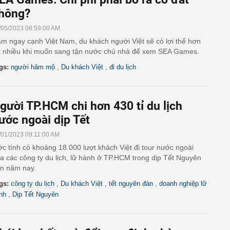
hông?
/05/2023 08:59:00 AM
m ngay cạnh Việt Nam, du khách người Việt sẽ có lợi thế hơn
t nhiều khi muốn sang tận nước chủ nhà để xem SEA Games.
,
,
gs:
người hâm mộ
Du khách Việt
đi du lịch
gười TP.HCM chi hơn 430 tỉ du lịch
ước ngoài dịp Tết
/01/2023 09:11:00 AM
c tính có khoảng 18.000 lượt khách Việt đi tour nước ngoài
a các công ty du lịch, lữ hành ở TP.HCM trong dịp Tết Nguyên
n năm nay.
,
,
,
gs:
công ty du lịch
Du khách Việt
tết nguyên đán
doanh nghiệp lữ
,
nh
Dịp Tết Nguyên