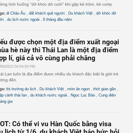
ững tình huống “dở khóc dở cười” khi gặp kẻ trộm, kẻ cướp.
,
,
,
gs:
đi Châu Âu
đất khách quê người
Du khách Việt
dở khóc dở
,
,
ời
du lịch nước ngoài
6 tháng đầu năm
ếu được chọn một địa điểm xuất ngoại
ùa hè này thì Thái Lan là một địa điểm
ợp lí, giá cả vô cùng phải chăng
/06/2022 04:54:00 PM
ái Lan luôn là địa điểm được nhiều du khách đặc biệt là giới trẻ
ớng đến.
,
,
,
,
gs:
thị trường du lịch
Du khách Việt
món ăn ngon
thời gian gần
,
,
,
ập cảnh thái lan
du khách nước ngoài
Ngọc Lục Bảo
Cung điện
àng gia
OT: Có thể vi vu Hàn Quốc bằng visa
u lịch từ 1/6, du khách Việt háo hức hỏi