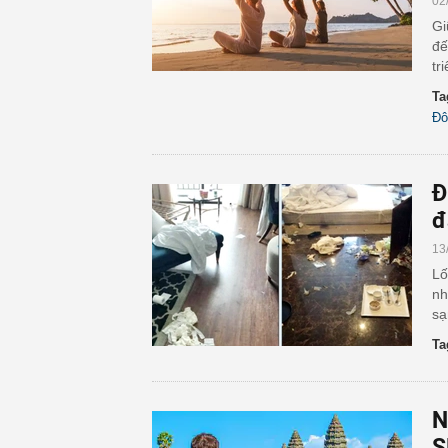
02
Gi
đế
tr
Ta
Đô
Đ
đ
13
Lố
nh
sạ
Ta
N
S