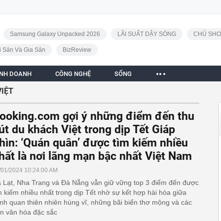
Samsung Galaxy Unpacked 2026
LÃI SUẤT DẬY SÓNG
CHỦ SHO
i Sản Và Gia Sản
BizReview
INH DOANH
CÔNG NGHỆ
SỐNG
VIỆT
ooking.com gợi ý những điểm đến thu
út du khách Việt trong dịp Tết Giáp
hìn: ‘Quán quân’ được tìm kiếm nhiều
hất là nơi lãng mạn bậc nhất Việt Nam
/01/2024 10:24:00 AM
 Lạt, Nha Trang và Đà Nẵng vẫn giữ vững top 3 điểm đến được
m kiếm nhiều nhất trong dịp Tết nhờ sự kết hợp hài hòa giữa
nh quan thiên nhiên hùng vĩ, những bãi biển thơ mộng và các
n văn hóa đặc sắc