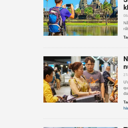
k
08
Nằ
rấ
Ta
N
n
27
Ướ
qu
đá
Ta
hà