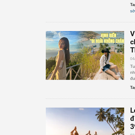
Ta
sở
V
c
T
04
Tu
nh
đư
Ta
L
đ
3