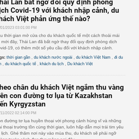
hái Lan bất ngờ đổi quy định phòng
ịch Covid-19 với khách nhập cảnh, du
hách Việt phản ứng thế nào?
/01/2023 03:01:00 PM
u thời gian mở cửa cho du khách quốc tế một cách thoải mái
ì mới đây, Thái Lan đã bất ngờ thay đổi quy định phòng dịch
vid-19, có thêm một số yêu cầu đối với khách nhập cảnh.
,
,
,
gs:
thời gian gần
du khách nước ngoài
du khách Việt Nam
đi du
,
,
,
h
du khách quốc tế
khách du lịch
Du khách Việt
heo chân du khách Việt ngắm thu vàng
rên con đường tơ lụa từ Kazakhstan
ến Kyrgyzstan
/11/2022 02:14:00 PM
n đường tơ lụa huyền thoại với phong cảnh hùng vĩ và những
ai thoại trường tồn cùng thời gian, luôn hấp dẫn mọi trái tim yêu
 lịch. Ghé thăm nơi này vào mùa thu, du khách sẽ phải ngỡ