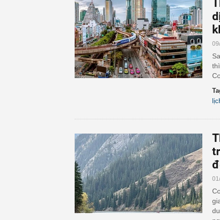
T
d
k
09
Sa
th
Co
Ta
lịc
T
t
đ
01
Co
gi
du