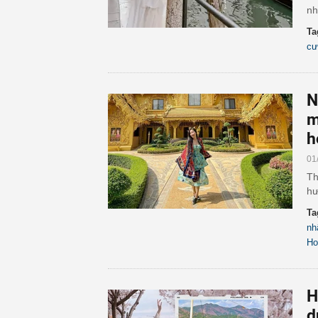
nh
Ta
cư
N
m
h
01
Th
hư
Ta
nh
Ho
H
d