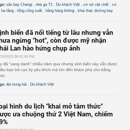
,
,
,
,
gs:
sân bay Changi
nhà ga T2
Du khách Việt
cơ sở vật chất
cơ
,
,
,
 hạ tầng
tổng công suất
hãng hàng không
khai thác đường bay
ịnh biển đã nổi tiếng từ lâu nhưng vẫn
hưa ngừng "hot", còn được mỹ nhận
hái Lan hào hứng chụp ảnh
/10/2023 08:41:00 PM
y đã "vang danh" nhiều năm qua nhưng vịnh biển này vẫn được
iều bạn trẻ cực kỳ yêu thích mà tìm đến khám phá cho bằng
ợc.
,
gs:
địa trung hải
Du khách Việt
oại hình du lịch "khai mở tâm thức"
ược ưa chuộng thứ 2 Việt Nam, chiếm
9%