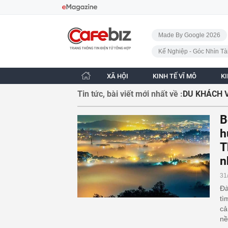
Bỏ qua điều hướng
CafeBiz - Trang chủ
Made By Google 2026
Kế Nghiệp - Góc Nhìn Tà
XÃ HỘI
KINH TẾ VĨ MÔ
K
Tin tức, bài viết mới nhất về :
DU KHÁCH 
B
h
T
n
31
Đà
tì
cả
nề