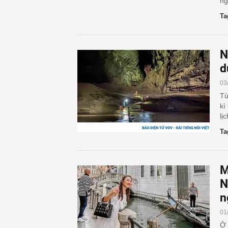
ng
Ta
N
d
03
Từ
kì
lị
Ta
M
N
n
01
Ở 