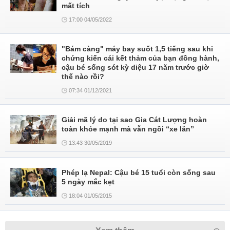
mất tích
17:00 04/05/2022
"Bám càng" máy bay suốt 1,5 tiếng sau khi
chứng kiến cái kết thảm của bạn đồng hành,
cậu bé sống sót kỳ diệu 17 năm trước giờ
thế nào rồi?
07:34 01/12/2021
Giải mã lý do tại sao Gia Cát Lượng hoàn
toàn khỏe mạnh mà vẫn ngồi “xe lăn”
13:43 30/05/2019
Phép lạ Nepal: Cậu bé 15 tuổi còn sống sau
5 ngày mắc kẹt
18:04 01/05/2015