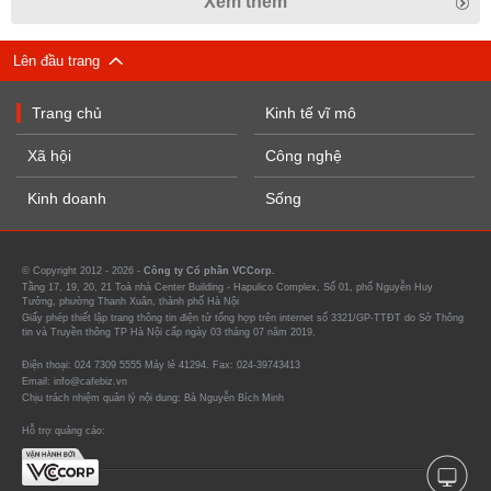
Xem thêm
Lên đầu trang
Trang chủ
Kinh tế vĩ mô
Xã hội
Công nghệ
Kinh doanh
Sống
© Copyright 2012 - 2026 -
Công ty Cổ phần VCCorp.
Tầng 17, 19, 20, 21 Toà nhà Center Building - Hapulico Complex, Số 01, phố Nguyễn Huy
Tưởng, phường Thanh Xuân, thành phố Hà Nội
Giấy phép thiết lập trang thông tin điện tử tổng hợp trên internet số 3321/GP-TTĐT do Sở Thông
tin và Truyền thông TP Hà Nội cấp ngày 03 tháng 07 năm 2019.
Điện thoại: 024 7309 5555 Máy lẻ 41294. Fax: 024-39743413
Email: info@cafebiz.vn
Chịu trách nhiệm quản lý nội dung: Bà Nguyễn Bích Minh
Hỗ trợ quảng cáo: