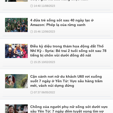
14:40 11/08/2023
4 đứa trẻ sống sót sau 40 ngày lạc ở
Amazon: Phép lạ của rừng xanh
15:46 12/06/2023
Điều kỳ diệu trong thảm họa động đất Thổ
Nhĩ Kỳ - Syria: Bé trai 2 tuổi sống sót sau 78
tiếng bị chôn vùi dưới đống đổ nát
15:25 10/02/2023
Cận cảnh nơi nữ du khách U60 rơi xuống
suốt 7 ngày ở Yên Tử: Vực sâu hàng trăm
mét, vách núi dựng đứng
07:37 06/05/2022
Chồng của người phụ nữ sống sót dưới vực
sâu Yên Tử: 7 ngày đêm tuyệt vọng tìm vợ