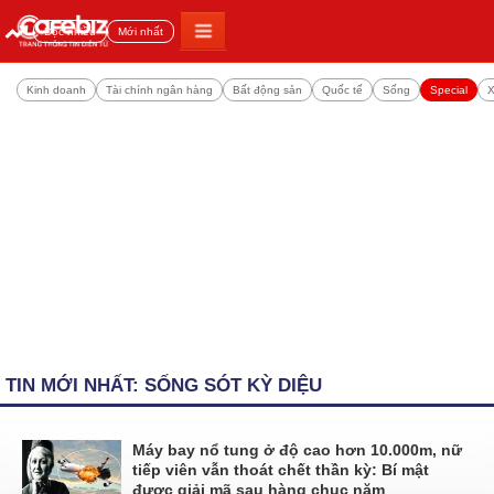
Đọc nhiều
Mới nhất
Kinh doanh
Tài chính ngân hàng
Bất động sản
Quốc tế
Sống
Special
X
TIN MỚI NHẤT: SỐNG SÓT KỲ DIỆU
Máy bay nổ tung ở độ cao hơn 10.000m, nữ
tiếp viên vẫn thoát chết thần kỳ: Bí mật
được giải mã sau hàng chục năm