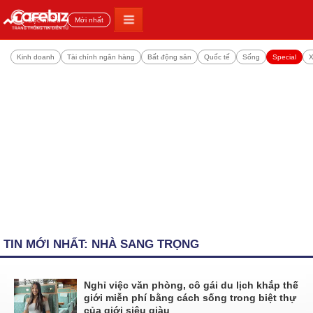
Đọc nhiều
Mới nhất
Kinh doanh
Tài chính ngân hàng
Bất động sản
Quốc tế
Sống
Special
X
TIN MỚI NHẤT: NHÀ SANG TRỌNG
Nghỉ việc văn phòng, cô gái du lịch khắp thế
giới miễn phí bằng cách sống trong biệt thự
của giới siêu giàu