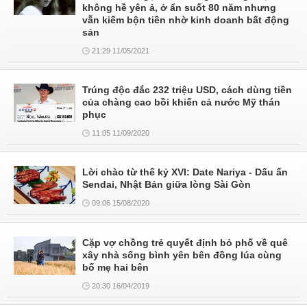
không hề yên ả, ở ẩn suốt 80 năm nhưng
vẫn kiếm bộn tiền nhờ kinh doanh bất động
sản
21:29 11/05/2021
Trúng độc đắc 232 triệu USD, cách dùng tiền
của chàng cao bồi khiến cả nước Mỹ thán
phục
11:05 11/09/2020
Lời chào từ thế kỷ XVI: Date Nariya - Dấu ấn
Sendai, Nhật Bản giữa lòng Sài Gòn
09:06 15/08/2020
Cặp vợ chồng trẻ quyết định bỏ phố về quê
xây nhà sống bình yên bên đồng lúa cùng
bố mẹ hai bên
20:30 16/04/2019