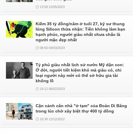
13:59 22/05/2023
Kiếm 35 tỷ đồng/năm ở tuổi 27, kỹ sư thung
lũng Silicon thừa nhận: Tiền không làm bạn
hạnh phúc, người giàu nhất chưa chắc là
người mặc đẹp nhất
08:50 04/03/2023
Tỷ phú giàu nhất lịch sử nước Mỹ dặn con:
Ở đời, người tiết kiệm khó mà giàu có, chỉ
loại người này mới có thể sở hữu gia tài
khổng lồ
19:12 06/02/2023
Cận cảnh căn nhà "ở tạm" của Đoàn Di Băng
trong lúc chờ xây biệt thự 400 tỷ đồng
10:39 12/12/2022