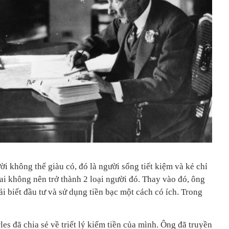
ời không thể giàu có, đó là người sống tiết kiệm và kẻ chỉ
rai không nên trở thành 2 loại người đó. Thay vào đó, ông
i biết đầu tư và sử dụng tiền bạc một cách có ích. Trong
les đã chia sẻ về triết lý kiếm tiền của mình. Ông đã truyền