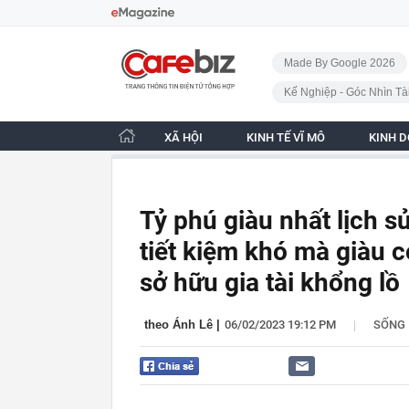
Bỏ qua điều hướng
CafeBiz - Trang chủ
Made By Google 2026
Kế Nghiệp - Góc Nhìn Tà
XÃ HỘI
KINH TẾ VĨ MÔ
KINH 
Tỷ phú giàu nhất lịch 
tiết kiệm khó mà giàu c
sở hữu gia tài khổng lồ
|
theo Ánh Lê
|
06/02/2023 19:12 PM
SỐNG