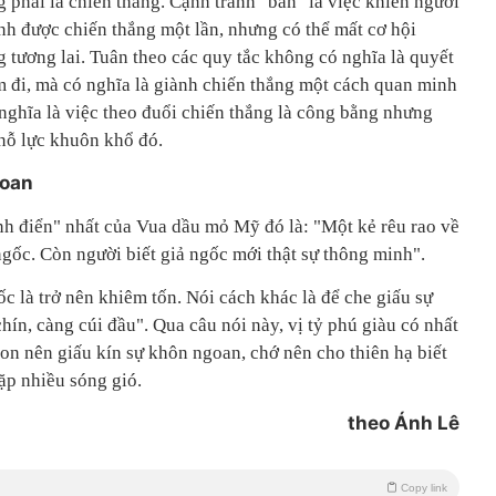
 phải là chiến thắng. Cạnh tranh "bẩn" là việc khiến người
nh được chiến thắng một lần, nhưng có thể mất cơ hội
g tương lai. Tuân theo các quy tắc không có nghĩa là quyết
m đi, mà có nghĩa là giành chiến thắng một cách quan minh
nghĩa là việc theo đuổi chiến thắng là công bằng nhưng
 nỗ lực khuôn khổ đó.
goan
nh điển" nhất của Vua dầu mỏ Mỹ đó là: "Một kẻ rêu rao về
ngốc. Còn người biết giả ngốc mới thật sự thông minh".
ốc là trở nên khiêm tốn. Nói cách khác là để che giấu sự
hín, càng cúi đầu". Qua câu nói này, vị tỷ phú giàu có nhất
con nên giấu kín sự khôn ngoan, chớ nên cho thiên hạ biết
ặp nhiều sóng gió.
theo Ánh Lê
Copy link