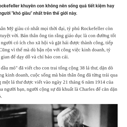
 Rockefeller khuyên con không nên sống quá tiết kiệm hay
i người "khó giàu" nhất trên thế giới này.
ân Mỹ giàu có nhất mọi thời đại, tỷ phú Rockefeller còn
tuyệt vời. Bản thân ông tin rằng giáo dục là con đường tốt
 người có ích cho xã hội và gặt hái được thành công, tiếp
 Cũng vì thế mà dù bận rộn với công việc kinh doanh, tỷ
gian để dạy dỗ và chỉ bảo con cái.
dầu mỏ" đã viết cho con trai tổng cộng 38 lá thư, dặn dò
ong kinh doanh, cuộc sống mà bản thân ông đã từng trải qua
 một lá thư được viết vào ngày 21 tháng 6 năm 1914 của
ủa người bạn, người cộng sự đã khuất là Charles để căn dặn
ó.