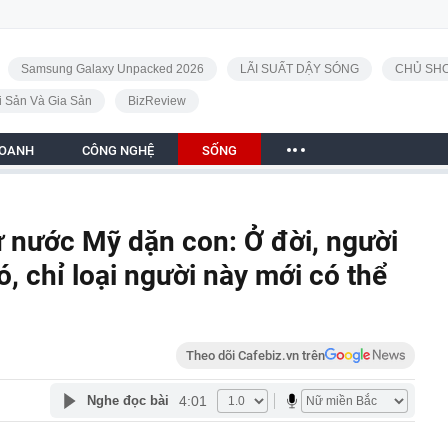
Samsung Galaxy Unpacked 2026
LÃI SUẤT DẬY SÓNG
CHỦ SHO
i Sản Và Gia Sản
BizReview
DOANH
CÔNG NGHỆ
SỐNG
sử nước Mỹ dặn con: Ở đời, người
ó, chỉ loại người này mới có thể
Theo dõi Cafebiz.vn trên
4:01
Nghe đọc bài