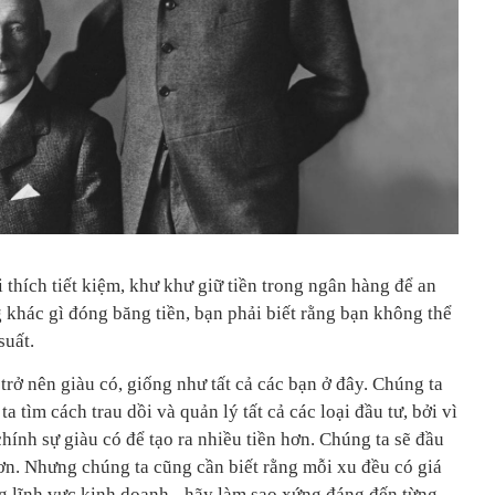
 thích tiết kiệm, khư khư giữ tiền trong ngân hàng để an
khác gì đóng băng tiền, bạn phải biết rằng bạn không thể
suất.
 trở nên giàu có, giống như tất cả các bạn ở đây. Chúng ta
a tìm cách trau dồi và quản lý tất cả các loại đầu tư, bởi vì
chính sự giàu có để tạo ra nhiều tiền hơn. Chúng ta sẽ đầu
 hơn. Nhưng chúng ta cũng cần biết rằng mỗi xu đều có giá
ng lĩnh vực kinh doanh - hãy làm sao xứng đáng đến từng