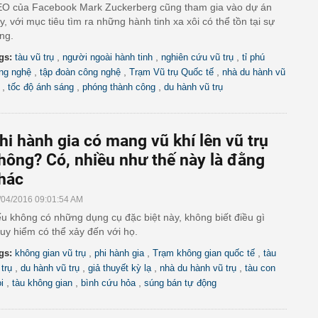
O của Facebook Mark Zuckerberg cũng tham gia vào dự án
y, với mục tiêu tìm ra những hành tinh xa xôi có thể tồn tại sự
ng.
,
,
,
gs:
tàu vũ trụ
người ngoài hành tinh
nghiên cứu vũ trụ
tỉ phú
,
,
,
ng nghệ
tập đoàn công nghệ
Trạm Vũ trụ Quốc tế
nhà du hành vũ
,
,
,
tốc độ ánh sáng
phóng thành công
du hành vũ trụ
hi hành gia có mang vũ khí lên vũ trụ
hông? Có, nhiều như thế này là đằng
hác
/04/2016 09:01:54 AM
u không có những dụng cụ đặc biệt này, không biết điều gì
uy hiểm có thể xảy đến với họ.
,
,
,
gs:
không gian vũ trụ
phi hành gia
Trạm không gian quốc tế
tàu
,
,
,
,
 trụ
du hành vũ trụ
giả thuyết kỳ lạ
nhà du hành vũ trụ
tàu con
,
,
,
i
tàu không gian
bình cứu hỏa
súng bán tự động