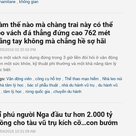
,
namitane
không gian
àm thế nào mà chàng trai này có thể
eo vách đá thẳng đứng cao 762 mét
ằng tay không mà chẳng hề sợ hãi
/05/2016 02:35:50 PM
o một vách núi dựng đứng trong 3 giờ liền đòi hỏi ở vận động
ên một sức khỏe, kỹ thuật phi thường và một khả năng tâm lý
c biệt.
,
,
,
gs:
Vận động viên
công cụ hỗ trợ
Thể thao mạo hiểm
Nhà leo núi
,
,
,
hà tâm lý học
bác sĩ phẫu thuật
nhà du hành vũ trụ
du hành vũ
,
,
,
tâm lý học
rừng quốc gia
chuyến du hành
ỉ phú người Nga đầu tư hơn 2.000 tỷ
ồng cho tàu vũ trụ kích cỡ…con bướm
/04/2016 10:31:09 AM