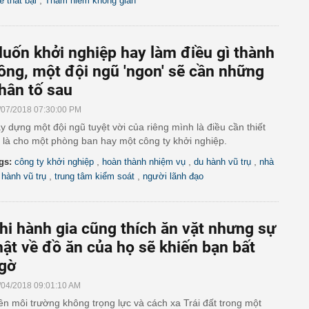
,
ẻ thất bại
Thám hiểm không gian
uốn khởi nghiệp hay làm điều gì thành
ông, một đội ngũ 'ngon' sẽ cần những
hân tố sau
/07/2018 07:30:00 PM
y dựng một đội ngũ tuyệt vời của riêng mình là điều cần thiết
 là cho một phòng ban hay một công ty khởi nghiệp.
,
,
,
gs:
công ty khởi nghiệp
hoàn thành nhiệm vụ
du hành vũ trụ
nhà
,
,
 hành vũ trụ
trung tâm kiểm soát
người lãnh đạo
hi hành gia cũng thích ăn vặt nhưng sự
hật về đồ ăn của họ sẽ khiến bạn bất
gờ
/04/2018 09:01:10 AM
ên môi trường không trọng lực và cách xa Trái đất trong một