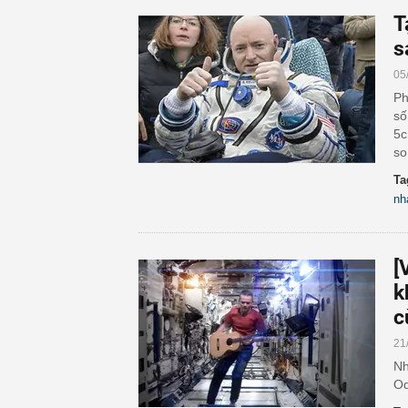
T
s
05
Ph
số
5c
so
Ta
nh
[
k
c
21
Nh
Od