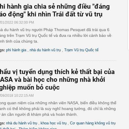
hi hành gia chia sẻ những điều "đáng
áo động" khi nhìn Trái đất từ vũ trụ
/01/2022 06:32:00 PM
à du hành vũ trụ người Pháp Thomas Pesquet đã trải qua 6
áng trên Trạm Vũ trụ Quốc tế và đưa ra nhiều lời cảnh báo về
nh tinh của chúng ta.
,
,
gs:
phi hành gia
nhà du hành vũ trụ
Trạm Vũ trụ Quốc tế
hẩu vị tuyển dụng thích kẻ thất bại của
ASA và bài học cho những nhà khởi
ghiệp muốn bỏ cuộc
/09/2018 10:22:15 AM
ong quan niệm của những nhân viên NASA, biến điều không thể
ành có thể không phải là suy nghĩ hoang tưởng, đó chỉ là những
 án cần người đi khám phá và hoàn thành.
,
,
gs:
nhà du hành vũ trụ
khoa học vũ trụ
Cơ quan hàng không vũ trụ