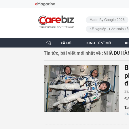
Bỏ qua điều hướng
CafeBiz - Trang chủ
Made By Google 2026
Kế Nghiệp - Góc Nhìn Tà
XÃ HỘI
KINH TẾ VĨ MÔ
K
Tin tức, bài viết mới nhất về :
NHÀ DU HÀ
B
p
đ
28
Để
Ta
th