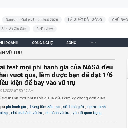
Samsung Galaxy Unpacked 2026
LÃI SUẤT DẬY SÓNG
CHỦ SHO
i Sản Và Gia Sản
BizReview
INH DOANH
CÔNG NGHỆ
SỐNG
NH VŨ TRỤ
ài test mọi phi hành gia của NASA đều
hải vượt qua, làm được bạn đã đạt 1/6
iều kiện để bay vào vũ trụ
/04/2022 07:50:17 AM
 trở thành một phi hành gia là điều cực kỳ không đơn giản.
,
,
,
gs:
phi hành gia
Trung tâm đào tạo
số 1 thế giới
người bình
,
,
,
ường
nhà du hành vũ trụ
du hành vũ trụ
yếu tố quan trọng