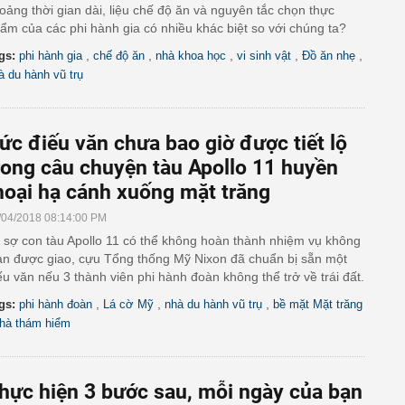
oảng thời gian dài, liệu chế độ ăn và nguyên tắc chọn thực
ẩm của các phi hành gia có nhiều khác biệt so với chúng ta?
,
,
,
,
,
gs:
phi hành gia
chế độ ăn
nhà khoa học
vi sinh vật
Đồ ăn nhẹ
à du hành vũ trụ
ức điếu văn chưa bao giờ được tiết lộ
rong câu chuyện tàu Apollo 11 huyền
hoại hạ cánh xuống mặt trăng
/04/2018 08:14:00 PM
 sợ con tàu Apollo 11 có thể không hoàn thành nhiệm vụ không
an được giao, cựu Tổng thống Mỹ Nixon đã chuẩn bị sẵn một
ếu văn nếu 3 thành viên phi hành đoàn không thể trở về trái đất.
,
,
,
gs:
phi hành đoàn
Lá cờ Mỹ
nhà du hành vũ trụ
bề mặt Mặt trăng
hà thám hiểm
hực hiện 3 bước sau, mỗi ngày của bạn