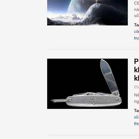
CE
nà
số
Ta
cô
trụ
P
k
k
05
Nế
ng
Ta
vũ
tho