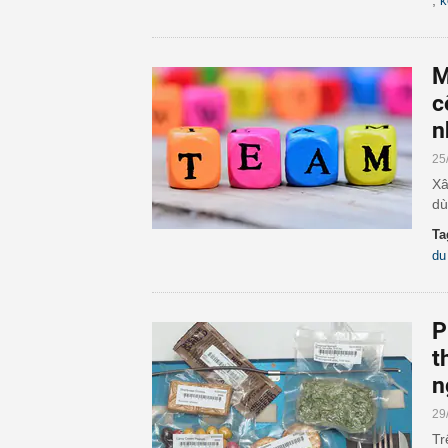
,
k
M
c
n
25
Xâ
dù
Ta
du
P
t
n
29
Tr