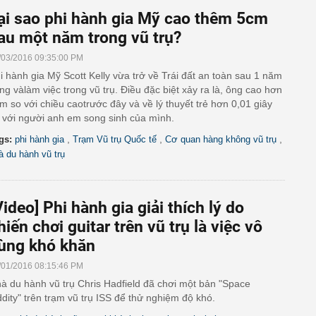
ại sao phi hành gia Mỹ cao thêm 5cm
au một năm trong vũ trụ?
/03/2016 09:35:00 PM
i hành gia Mỹ Scott Kelly vừa trở về Trái đất an toàn sau 1 năm
ng vàlàm việc trong vũ trụ. Điều đặc biệt xảy ra là, ông cao hơn
m so với chiều caotrước đây và về lý thuyết trẻ hơn 0,01 giây
 với người anh em song sinh của mình.
,
,
,
gs:
phi hành gia
Trạm Vũ trụ Quốc tế
Cơ quan hàng không vũ trụ
à du hành vũ trụ
Video] Phi hành gia giải thích lý do
hiến chơi guitar trên vũ trụ là việc vô
ùng khó khăn
/01/2016 08:15:46 PM
à du hành vũ trụ Chris Hadfield đã chơi một bản "Space
dity" trên trạm vũ trụ ISS để thử nghiệm độ khó.