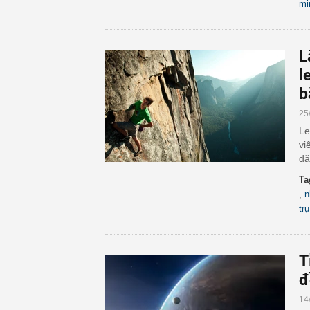
mi
L
l
b
25
Le
vi
đặ
Ta
,
n
trụ
T
đ
14