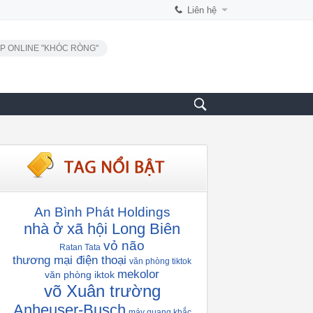
Liên hệ
P ONLINE "KHÓC RÒNG"
An Bình Phát Holdings
nhà ở xã hội Long Biên
vỏ não
Ratan Tata
thương mại điện thoại
văn phòng tiktok
mekolor
văn phòng iktok
võ Xuân trường
Anheuser-Busch
máy quang khắc