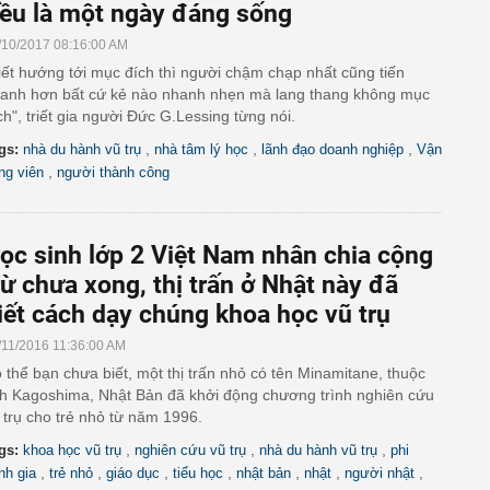
ều là một ngày đáng sống
/10/2017 08:16:00 AM
iết hướng tới mục đích thì người chậm chạp nhất cũng tiến
anh hơn bất cứ kẻ nào nhanh nhẹn mà lang thang không mục
ch", triết gia người Đức G.Lessing từng nói.
,
,
,
gs:
nhà du hành vũ trụ
nhà tâm lý học
lãnh đạo doanh nghiệp
Vận
,
ng viên
người thành công
ọc sinh lớp 2 Việt Nam nhân chia cộng
rừ chưa xong, thị trấn ở Nhật này đã
iết cách dạy chúng khoa học vũ trụ
/11/2016 11:36:00 AM
 thể bạn chưa biết, một thị trấn nhỏ có tên Minamitane, thuộc
nh Kagoshima, Nhật Bản đã khởi động chương trình nghiên cứu
 trụ cho trẻ nhỏ từ năm 1996.
,
,
,
gs:
khoa học vũ trụ
nghiên cứu vũ trụ
nhà du hành vũ trụ
phi
,
,
,
,
,
,
,
nh gia
trẻ nhỏ
giáo dục
tiểu học
nhật bản
nhật
người nhật