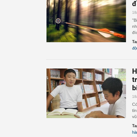
đ
18
"B
nh
đí
Ta
độ
H
t
b
18
Có
tỉ
vũ
Ta
hà