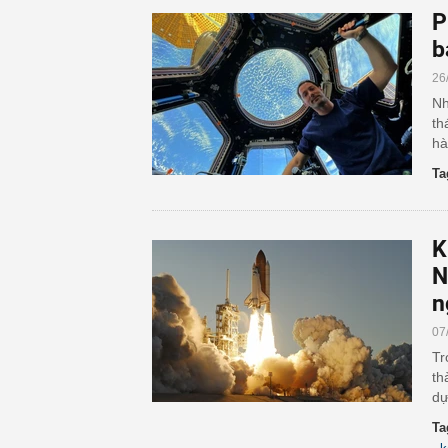
P
b
26
Nh
th
hà
Ta
K
N
n
07
Tr
th
dự
Ta