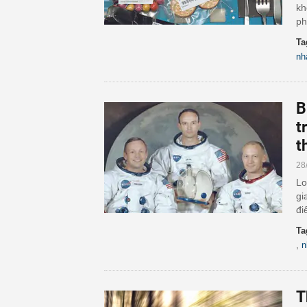
kh
ph
Ta
nh
B
t
t
28
Lo
gi
đi
Ta
,
n
T