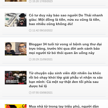
15:20 17/03/2023
Có tư duy này bảo sao người Do Thái nhanh
giàu: Một đồng là tiền, nửa xu cũng là tiền,
bao nhiêu cũng không đủ!
11:42 09/10/2022
Blogger 34 tuổi tử vong vì bệnh ung thư đại
trực tràng, trước khi qua đời anh cảnh báo
mọi người từ bỏ thói quen ăn uống này
20:29 21/09/2021
Từ chuyện cậu sinh viên đột nhiên òa khóc
rồi bỏ chạy khỏi lớp giải phẫu vì nhận ra xác
bạn mình: Cả một sự thật đen tối phía sau
được hé lộ
07:55 03/08/2021
Mua nhà từ trong tay triệu phú, người đàn