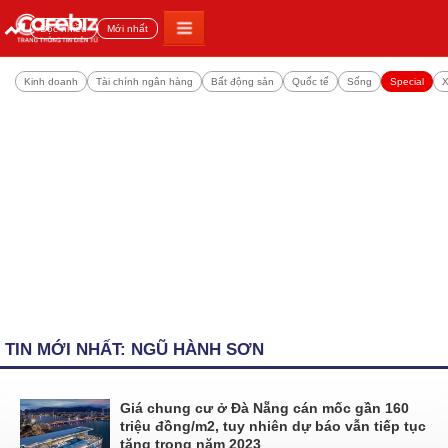
Đọc nhiều
Mới nhất
Kinh doanh
Tài chính ngân hàng
Bất động sản
Quốc tế
Sống
Special
X
TIN MỚI NHẤT: NGŨ HÀNH SƠN
Giá chung cư ở Đà Nẵng cán mốc gần 160
triệu đồng/m2, tuy nhiên dự báo vẫn tiếp tục
tăng trong năm 2023