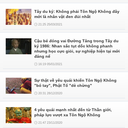
Tây du ký: Không phải Tôn Ngộ Không đây
mới là nhân vật đen đủi nhất
21:25 25/03/2021
Cậu bé đóng vai Đường Tăng trong Tây du
ký 1986: Nhan sắc tụt dốc không phanh
nhưng học cực giỏi, sự nghiệp hiện tại mới
đáng nể
16:19 05/01/2021
Sự thật về yêu quái khiến Tôn Ngộ Không
"bó tay", Phật Tổ "dè chừng"
20:31 28/12/2020
4 yêu quái mạnh nhất đến từ Thần giới,
pháp lực vượt xa Tôn Ngộ Không
21:47 23/11/2020