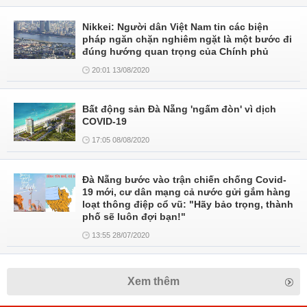
Nikkei: Người dân Việt Nam tin các biện
pháp ngăn chặn nghiêm ngặt là một bước đi
đúng hướng quan trọng của Chính phủ
20:01 13/08/2020
Bất động sản Đà Nẵng 'ngấm đòn' vì dịch
COVID-19
17:05 08/08/2020
Đà Nẵng bước vào trận chiến chống Covid-
19 mới, cư dân mạng cả nước gửi gắm hàng
loạt thông điệp cổ vũ: "Hãy bảo trọng, thành
phố sẽ luôn đợi bạn!"
13:55 28/07/2020
Xem thêm