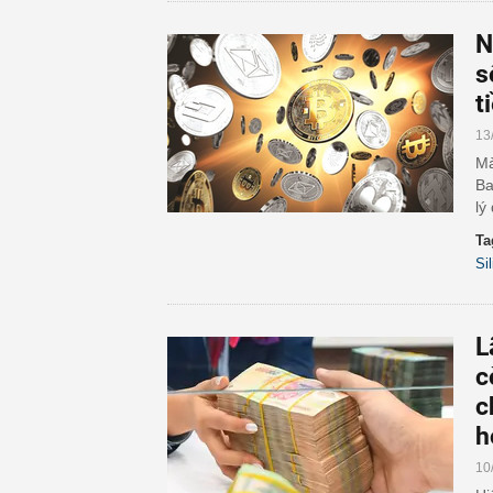
N
s
t
13
Mà
Ba
lý
Ta
Si
L
c
c
h
10