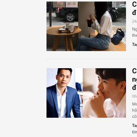
C
đ
24
Ng
th
Ta
C
n
đ
06
Mớ
hộ
cũ
Ta
tì