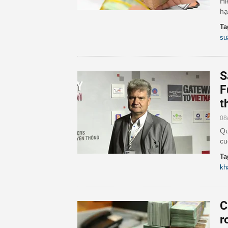
Hi
hạ
Ta
su
S
F
t
08
Qu
cu
Ta
kh
C
r