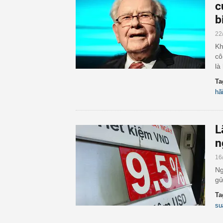
c
b
22
Kh
cô
là
Ta
hã
L
n
16
Ng
gử
Ta
su