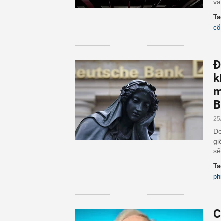
và
Ta
cổ
Đ
k
m
B
25
De
gi
sẽ
Ta
ph
C