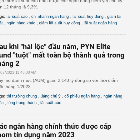
ện mức lãi suất cao nhất được các ngân hàng niêm yết cho kỳ
n 12 tháng là 9,3%,
,
,
,
gs:
lãi suất cao
chi nhánh ngân hàng
lãi suất huy động
giảm lãi
,
,
,
ất
ngân hàng khác
giảm lãi suất huy động
lãi suất ngân hàng
au khi "hái lộc" đầu năm, PYN Elite
und "tuột" mất toàn bộ thành quả trong
háng 2
/03/2023 11:46:00 AM
y mô danh mục (AUM) giảm 2.140 tỷ đồng so với thời điểm
ối tháng 1/2023.
,
,
,
gs:
thị trường chung
đáng chú ý
cổ phiếu ngân hàng
ngân hàng
,
,
ác
lòng trung thành
lãi suất cao
ác ngân hàng chính thức được cấp
oom tín dụng năm 2023