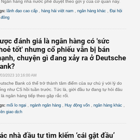
 Ngân hàng nhà nước phê duyệt theo gợi ý của cơ quan này.
,
,
,
gs:
lãnh đạo cao cấp
hàng hải việt nam
ngân hàng khác
Đại hội
 đông
ược đánh giá là ngân hàng có 'sức
hoẻ tốt' nhưng cổ phiếu vẫn bị bán
ạnh, chuyện gì đang xảy ra ở Deutsche
ank?
/03/2023 10:16:00 AM
utsche Bank có thể trở thành tâm điểm của sự chú ý với lý do
ống như CS hồi tuần trước. Tức là, giới đầu tư đang tự hỏi đâu
 là ngân hàng tiếp theo gặp rắc rối.
,
,
,
,
gs:
mối lo ngại
ngành ngân hàng
Huy động vốn
ngân hàng khác
iên giao dịch
ác nhà đầu tư tìm kiếm ‘cái gật đầu’