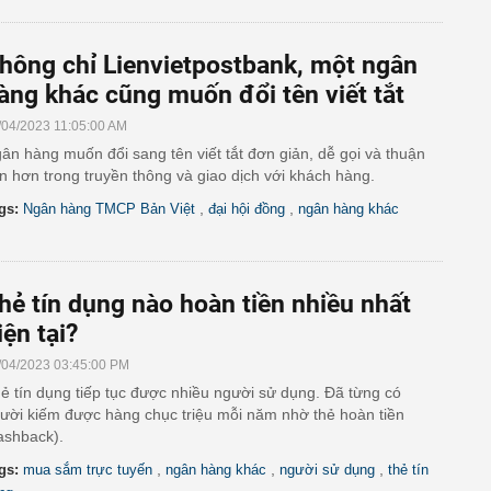
hông chỉ Lienvietpostbank, một ngân
àng khác cũng muốn đổi tên viết tắt
/04/2023 11:05:00 AM
ân hàng muốn đổi sang tên viết tắt đơn giản, dễ gọi và thuận
ện hơn trong truyền thông và giao dịch với khách hàng.
,
,
gs:
Ngân hàng TMCP Bản Việt
đại hội đồng
ngân hàng khác
hẻ tín dụng nào hoàn tiền nhiều nhất
iện tại?
/04/2023 03:45:00 PM
ẻ tín dụng tiếp tục được nhiều người sử dụng. Đã từng có
ười kiếm được hàng chục triệu mỗi năm nhờ thẻ hoàn tiền
ashback).
,
,
,
gs:
mua sắm trực tuyến
ngân hàng khác
người sử dụng
thẻ tín