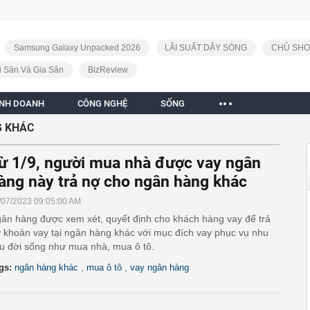
Samsung Galaxy Unpacked 2026
LÃI SUẤT DẬY SÓNG
CHỦ SHO
i Sản Và Gia Sản
BizReview
INH DOANH
CÔNG NGHỆ
SỐNG
 KHÁC
ừ 1/9, người mua nhà được vay ngân
àng này trả nợ cho ngân hàng khác
/07/2023 09:05:00 AM
ân hàng được xem xét, quyết định cho khách hàng vay để trả
 khoản vay tại ngân hàng khác với mục đích vay phục vụ nhu
u đời sống như mua nhà, mua ô tô.
,
,
gs:
ngân hàng khác
mua ô tô
vay ngân hàng