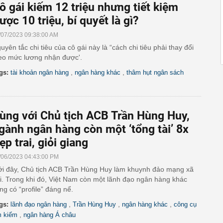
ô gái kiếm 12 triệu nhưng tiết kiệm
ược 10 triệu, bí quyết là gì?
/07/2023 09:38:00 AM
uyên tắc chi tiêu của cô gái này là “cách chi tiêu phải thay đổi
eo mức lương nhận được'.
,
,
gs:
tài khoản ngân hàng
ngân hàng khác
thâm hụt ngân sách
ùng với Chủ tịch ACB Trần Hùng Huy,
gành ngân hàng còn một ‘tổng tài’ 8x
ẹp trai, giỏi giang
/06/2023 04:43:00 PM
i đây, Chủ tịch ACB Trần Hùng Huy làm khuynh đảo mạng xã
i. Trong khi đó, Việt Nam còn một lãnh đạo ngân hàng khác
ng có “profile” đáng nể.
,
,
,
gs:
lãnh đạo ngân hàng
Trần Hùng Huy
ngân hàng khác
công cụ
,
m kiếm
ngân hàng Á châu