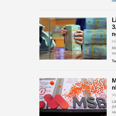
dụ
L
3
n
04
Mộ
m
Ta
M
n
30
Lã
(H
sá