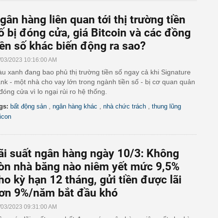
gân hàng liên quan tới thị trường tiền
ố bị đóng cửa, giá Bitcoin và các đồng
iền số khác biến động ra sao?
/03/2023 10:16:00 AM
u xanh đang bao phủ thị trường tiền số ngay cả khi Signature
nk - một nhà cho vay lớn trong ngành tiền số - bị cơ quan quản
 đóng cửa vì lo ngại rủi ro hệ thống.
,
,
,
gs:
bất động sản
ngân hàng khác
nhà chức trách
thung lũng
licon
ãi suất ngân hàng ngày 10/3: Không
òn nhà băng nào niêm yết mức 9,5%
ho kỳ hạn 12 tháng, gửi tiền được lãi
ơn 9%/năm bắt đầu khó
/03/2023 09:31:00 AM