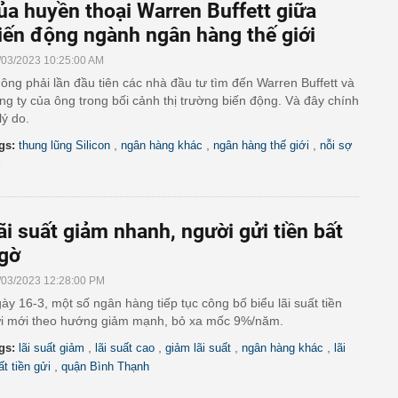
ủa huyền thoại Warren Buffett giữa
iến động ngành ngân hàng thế giới
/03/2023 10:25:00 AM
ông phải lần đầu tiên các nhà đầu tư tìm đến Warren Buffett và
ng ty của ông trong bối cảnh thị trường biến động. Và đây chính
 lý do.
,
,
,
gs:
thung lũng Silicon
ngân hàng khác
ngân hàng thế giới
nỗi sợ
i
ãi suất giảm nhanh, người gửi tiền bất
gờ
/03/2023 12:28:00 PM
ày 16-3, một số ngân hàng tiếp tục công bố biểu lãi suất tiền
i mới theo hướng giảm mạnh, bỏ xa mốc 9%/năm.
,
,
,
,
gs:
lãi suất giảm
lãi suất cao
giảm lãi suất
ngân hàng khác
lãi
,
ất tiền gửi
quận Bình Thạnh