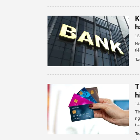
K
h
18
Ng
ti
Ta
T
h
14
Th
ng
(c
Ta