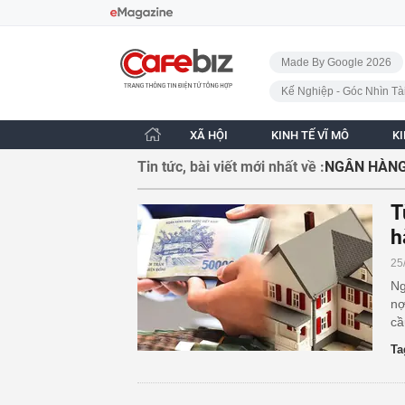
Bỏ qua điều hướng
CafeBiz - Trang chủ
Made By Google 2026
Kế Nghiệp - Góc Nhìn Tà
XÃ HỘI
KINH TẾ VĨ MÔ
K
Tin tức, bài viết mới nhất về :
NGÂN HÀNG
T
h
25
Ng
nợ
cầ
Ta