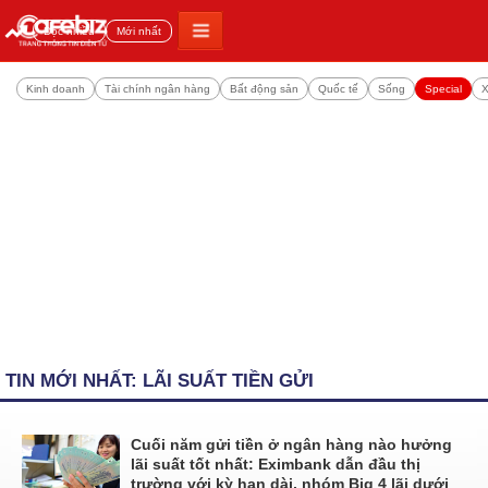
Đọc nhiều
Mới nhất
Kinh doanh
Tài chính ngân hàng
Bất động sản
Quốc tế
Sống
Special
X
TIN MỚI NHẤT: LÃI SUẤT TIỀN GỬI
Cuối năm gửi tiền ở ngân hàng nào hưởng
lãi suất tốt nhất: Eximbank dẫn đầu thị
trường với kỳ hạn dài, nhóm Big 4 lãi dưới