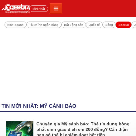
Đọc nhiều
Mới nhất
Kinh doanh
Tài chính ngân hàng
Bất động sản
Quốc tế
Sống
Special
X
TIN MỚI NHẤT: MỸ CẢNH BÁO
Chuyên gia Mỹ cảnh báo: Thẻ tín dụng bỗng
phát sinh giao dịch chỉ 200 đồng? Cẩn thận
bạn có thể bị chiếm đoạt hết tiền