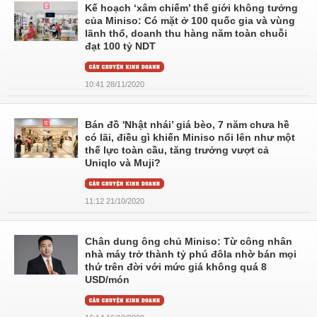
Kế hoạch ‘xâm chiếm’ thế giới không tưởng
của Miniso: Có mặt ở 100 quốc gia và vùng
lãnh thổ, doanh thu hàng năm toàn chuỗi
đạt 100 tỷ NDT
10:41 28/11/2020
Bán đồ 'Nhật nhái’ giá bèo, 7 năm chưa hề
có lãi, điều gì khiến Miniso nổi lên như một
thế lực toàn cầu, tăng trưởng vượt cả
Uniqlo và Muji?
11:12 21/10/2020
Chân dung ông chủ Miniso: Từ công nhân
nhà máy trở thành tỷ phú đôla nhờ bán mọi
thứ trên đời với mức giá không quá 8
USD/món