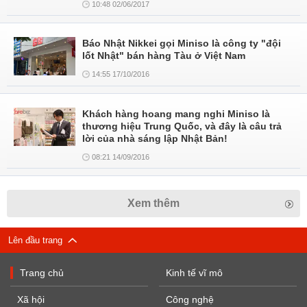
10:48 02/06/2017
Báo Nhật Nikkei gọi Miniso là công ty "đội
lốt Nhật" bán hàng Tàu ở Việt Nam
14:55 17/10/2016
Khách hàng hoang mang nghi Miniso là
thương hiệu Trung Quốc, và đây là câu trả
lời của nhà sáng lập Nhật Bản!
08:21 14/09/2016
Xem thêm
Lên đầu trang
Trang chủ
Kinh tế vĩ mô
Xã hội
Công nghệ