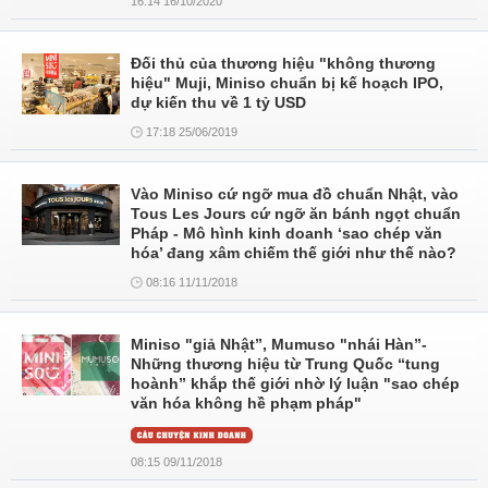
16:14 16/10/2020
Đối thủ của thương hiệu "không thương
hiệu" Muji, Miniso chuẩn bị kế hoạch IPO,
dự kiến thu về 1 tỷ USD
17:18 25/06/2019
Vào Miniso cứ ngỡ mua đồ chuẩn Nhật, vào
Tous Les Jours cứ ngỡ ăn bánh ngọt chuẩn
Pháp - Mô hình kinh doanh ‘sao chép văn
hóa’ đang xâm chiếm thế giới như thế nào?
08:16 11/11/2018
Miniso "giả Nhật”, Mumuso "nhái Hàn”-
Những thương hiệu từ Trung Quốc “tung
hoành” khắp thế giới nhờ lý luận "sao chép
văn hóa không hề phạm pháp"
08:15 09/11/2018