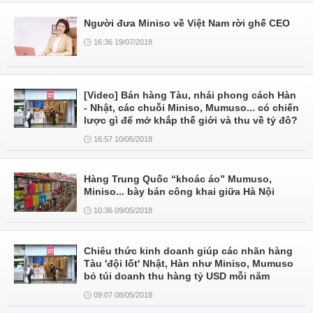
Người đưa Miniso về Việt Nam rời ghế CEO
16:36 19/07/2018
[Video] Bán hàng Tàu, nhái phong cách Hàn
- Nhật, các chuỗi Miniso, Mumuso... có chiến
lược gì để mở khắp thế giới và thu về tỷ đô?
16:57 10/05/2018
Hàng Trung Quốc “khoác áo” Mumuso,
Miniso... bày bán công khai giữa Hà Nội
10:36 09/05/2018
Chiêu thức kinh doanh giúp các nhãn hàng
Tàu 'đội lốt' Nhật, Hàn như Miniso, Mumuso
bỏ túi doanh thu hàng tỷ USD mỗi năm
09:07 08/05/2018