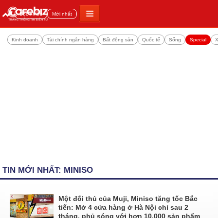
Đọc nhiều
Mới nhất
Kinh doanh
Tài chính ngân hàng
Bất động sản
Quốc tế
Sống
Special
X
TIN MỚI NHẤT: MINISO
Một đối thủ của Muji, Miniso tăng tốc Bắc
tiến: Mở 4 cửa hàng ở Hà Nội chỉ sau 2
tháng, phủ sóng với hơn 10.000 sản phẩm