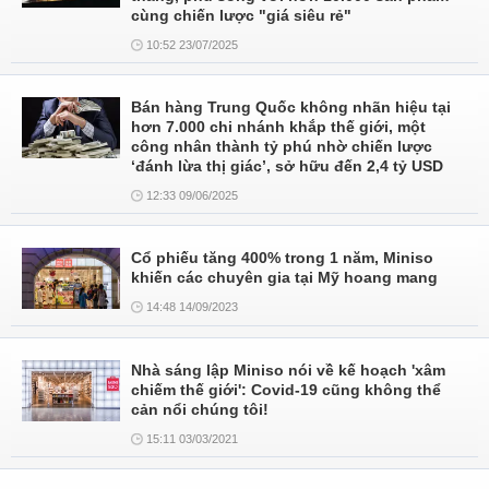
cùng chiến lược "giá siêu rẻ"
10:52 23/07/2025
Bán hàng Trung Quốc không nhãn hiệu tại
hơn 7.000 chi nhánh khắp thế giới, một
công nhân thành tỷ phú nhờ chiến lược
‘đánh lừa thị giác’, sở hữu đến 2,4 tỷ USD
12:33 09/06/2025
Cổ phiếu tăng 400% trong 1 năm, Miniso
khiến các chuyên gia tại Mỹ hoang mang
14:48 14/09/2023
Nhà sáng lập Miniso nói về kế hoạch 'xâm
chiếm thế giới': Covid-19 cũng không thể
cản nổi chúng tôi!
15:11 03/03/2021