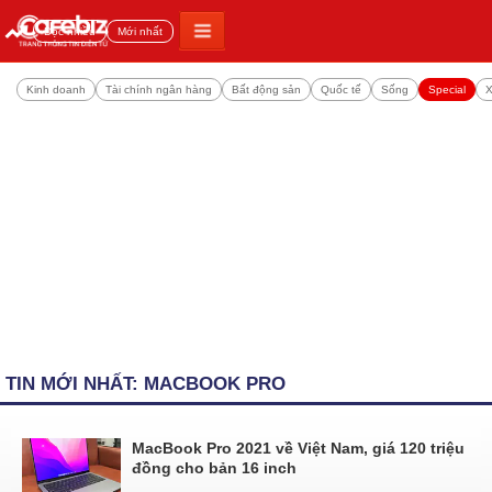
Đọc nhiều
Mới nhất
Kinh doanh
Tài chính ngân hàng
Bất động sản
Quốc tế
Sống
Special
X
TIN MỚI NHẤT: MACBOOK PRO
MacBook Pro 2021 về Việt Nam, giá 120 triệu
đồng cho bản 16 inch