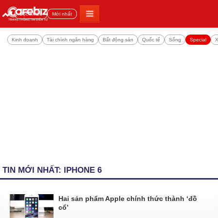
Đọc nhiều
Mới nhất
Kinh doanh
Tài chính ngân hàng
Bất động sản
Quốc tế
Sống
Special
X
TIN MỚI NHẤT: IPHONE 6
Hai sản phẩm Apple chính thức thành ‘đồ
cổ’