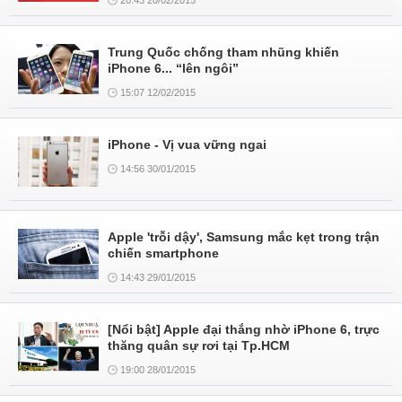
20:43 20/02/2015
Trung Quốc chống tham nhũng khiến
iPhone 6... “lên ngôi”
15:07 12/02/2015
iPhone - Vị vua vững ngai
14:56 30/01/2015
Apple 'trỗi dậy', Samsung mắc kẹt trong trận
chiến smartphone
14:43 29/01/2015
[Nổi bật] Apple đại thắng nhờ iPhone 6, trực
thăng quân sự rơi tại Tp.HCM
19:00 28/01/2015