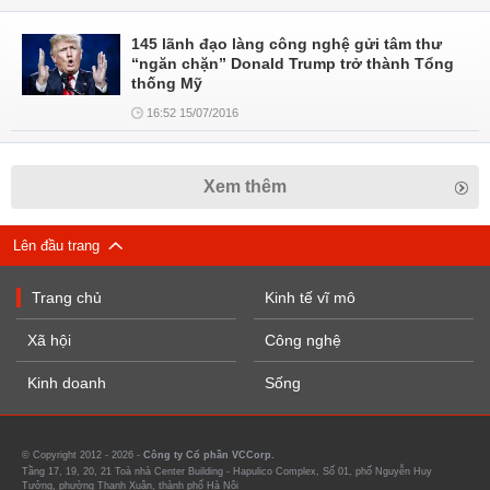
145 lãnh đạo làng công nghệ gửi tâm thư
“ngăn chặn” Donald Trump trở thành Tổng
thống Mỹ
16:52 15/07/2016
Xem thêm
Lên đầu trang
Trang chủ
Kinh tế vĩ mô
Xã hội
Công nghệ
Kinh doanh
Sống
© Copyright 2012 - 2026 -
Công ty Cổ phần VCCorp.
Tầng 17, 19, 20, 21 Toà nhà Center Building - Hapulico Complex, Số 01, phố Nguyễn Huy
Tưởng, phường Thanh Xuân, thành phố Hà Nội