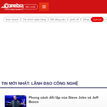
Đọc nhiều
Mới nhất
Kinh doanh
Tài chính ngân hàng
Bất động sản
Quốc tế
Sống
Special
X
TIN MỚI NHẤT: LÃNH ĐẠO CÔNG NGHỆ
Phong cách đối lập của Steve Jobs và Jeff
Bezos