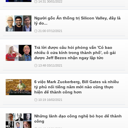
14:31 30/01/2022
Người gốc Ấn thống trị Silicon Valley, đây là
lý do...
21:00 07/12/2021
Trả lời được câu hỏi phỏng vấn 'Có bao
nhiêu ô cửa kính trong thành phố', cô gái
được Jeff Bezos nhận ngay lập tức
13:48 03/11/2021
6 việc Mark Zuckerberg, Bill Gates và nhiều
tỷ phú nổi tiếng năm mới nào cũng thực
hiện để thành công hơn
10:19 16/02/2021
Những lãnh đạo công nghệ bỏ học để thành
công