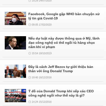
15:29 24/07/2020
Facebook, Google gặp WHO bàn chuyện xử
lý tin giả Covid-19
09:05 17/02/2020
Nếu dự luật này được thông qua ở Mỹ, lãnh
đạo công nghệ có thể ngồi tù hàng chục
năm khi vi phạm
15:54 18/10/2019
Đây là cách Jeff Bezos tự giới thiệu bản
thân với ông Donald Trump
19:40 16/12/2016
Ý đồ của Donald Trump khi xếp các CEO
công nghệ ngồi như thế này là gì?
14:24 15/12/2016