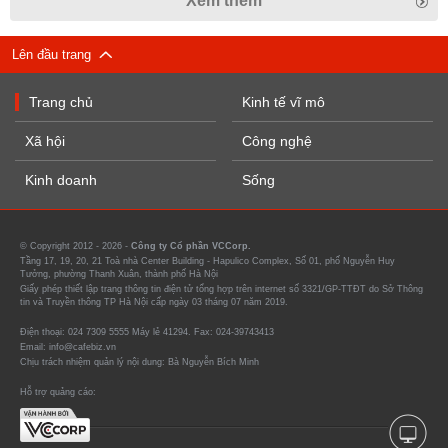
Xem thêm
Lên đầu trang
Trang chủ
Kinh tế vĩ mô
Xã hội
Công nghệ
Kinh doanh
Sống
© Copyright 2012 - 2026 -
Công ty Cổ phần VCCorp.
Tầng 17, 19, 20, 21 Toà nhà Center Building - Hapulico Complex, Số 01, phố Nguyễn Huy
Tưởng, phường Thanh Xuân, thành phố Hà Nội
Giấy phép thiết lập trang thông tin điện tử tổng hợp trên internet số 3321/GP-TTĐT do Sở Thông
tin và Truyền thông TP Hà Nội cấp ngày 03 tháng 07 năm 2019.
Điện thoại: 024 7309 5555 Máy lẻ 41294. Fax: 024-39743413
Email: info@cafebiz.vn
Chịu trách nhiệm quản lý nội dung: Bà Nguyễn Bích Minh
Hỗ trợ quảng cáo: