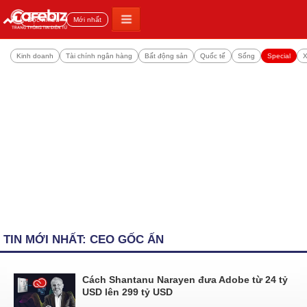
Đọc nhiều
Mới nhất
Kinh doanh
Tài chính ngân hàng
Bất động sản
Quốc tế
Sống
Special
X
TIN MỚI NHẤT: CEO GỐC ẤN
Cách Shantanu Narayen đưa Adobe từ 24 tỷ
USD lên 299 tỷ USD