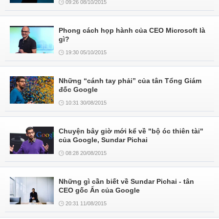
09:26 08/10/2015
Phong cách họp hành của CEO Microsoft là
gì?
19:30 05/10/2015
Những “cánh tay phải” của tân Tổng Giám
đốc Google
10:31 30/08/2015
Chuyện bây giờ mới kể về "bộ óc thiên tài"
của Google, Sundar Pichai
08:28 20/08/2015
Những gì cần biết về Sundar Pichai - tân
CEO gốc Ấn của Google
20:31 11/08/2015