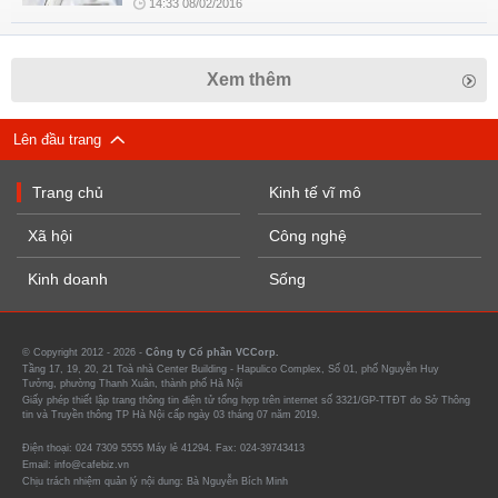
14:33 08/02/2016
Xem thêm
Lên đầu trang
Trang chủ
Kinh tế vĩ mô
Xã hội
Công nghệ
Kinh doanh
Sống
© Copyright 2012 - 2026 -
Công ty Cổ phần VCCorp.
Tầng 17, 19, 20, 21 Toà nhà Center Building - Hapulico Complex, Số 01, phố Nguyễn Huy
Tưởng, phường Thanh Xuân, thành phố Hà Nội
Giấy phép thiết lập trang thông tin điện tử tổng hợp trên internet số 3321/GP-TTĐT do Sở Thông
tin và Truyền thông TP Hà Nội cấp ngày 03 tháng 07 năm 2019.
Điện thoại: 024 7309 5555 Máy lẻ 41294. Fax: 024-39743413
Email: info@cafebiz.vn
Chịu trách nhiệm quản lý nội dung: Bà Nguyễn Bích Minh