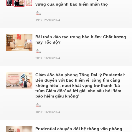
vững của ngành bảo hiểm nhân thọ
19:59 25/10/2024
Bài toán đào tạo trong bảo hiểm: Chất lượng
hay Tốc độ?
20:00 16/10/2024
Giám đốc Văn phòng Tổng Đại lý Prudential:
Bén duyên với bảo hiểm vì ‘càng tìm càng
không hiểu’, nuôi khát vọng trở thành ‘bà
trùm Giám đốc’ và lời giải cho câu hỏi ‘làm
bảo hiểm giàu không’
10:03 16/10/2024
Prudential chuyển đổi hệ thống văn phòng