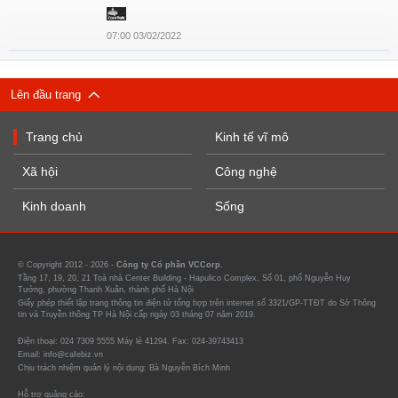
07:00 03/02/2022
Lên đầu trang
Trang chủ
Kinh tế vĩ mô
Xã hội
Công nghệ
Kinh doanh
Sống
© Copyright 2012 - 2026 -
Công ty Cổ phần VCCorp.
Tầng 17, 19, 20, 21 Toà nhà Center Building - Hapulico Complex, Số 01, phố Nguyễn Huy
Tưởng, phường Thanh Xuân, thành phố Hà Nội
Giấy phép thiết lập trang thông tin điện tử tổng hợp trên internet số 3321/GP-TTĐT do Sở Thông
tin và Truyền thông TP Hà Nội cấp ngày 03 tháng 07 năm 2019.
Điện thoại: 024 7309 5555 Máy lẻ 41294. Fax: 024-39743413
Email: info@cafebiz.vn
Chịu trách nhiệm quản lý nội dung: Bà Nguyễn Bích Minh
Hỗ trợ quảng cáo: