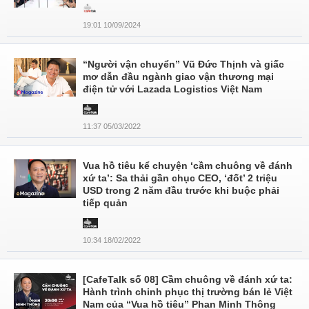
19:01 10/09/2024
“Người vận chuyển” Vũ Đức Thịnh và giấc
mơ dẫn đầu ngành giao vận thương mại
điện tử với Lazada Logistics Việt Nam
11:37 05/03/2022
Vua hồ tiêu kể chuyện ‘cầm chuông về đánh
xứ ta’: Sa thải gần chục CEO, ‘đốt’ 2 triệu
USD trong 2 năm đầu trước khi buộc phải
tiếp quản
10:34 18/02/2022
[CafeTalk số 08] Cầm chuông về đánh xứ ta:
Hành trình chinh phục thị trường bán lẻ Việt
Nam của “Vua hồ tiêu” Phan Minh Thông