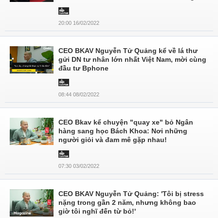
20:00 16/02/2022
CEO BKAV Nguyễn Tử Quảng kể về lá thư
gửi DN tư nhân lớn nhất Việt Nam, mời cùng
đầu tư Bphone
08:44 08/02/2022
CEO Bkav kể chuyện "quay xe" bỏ Ngân
hàng sang học Bách Khoa: Nơi những
người giỏi và đam mê gặp nhau!
07:30 03/02/2022
CEO BKAV Nguyễn Tử Quảng: 'Tôi bị stress
nặng trong gần 2 năm, nhưng không bao
giờ tôi nghĩ đến từ bỏ!'