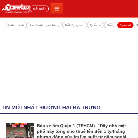
Đọc nhiều
Mới nhất
Kinh doanh
Tài chính ngân hàng
Bất động sản
Quốc tế
Sống
Special
X
TIN MỚI NHẤT: ĐƯỜNG HAI BÀ TRƯNG
Bác xe ôm Quận 1 (TPHCM): “Dãy nhà mặt
phố này từng cho thuê lên đến 1 tỷ/tháng
nhưng đóng cửa im lìm suốt từ năm ngoái