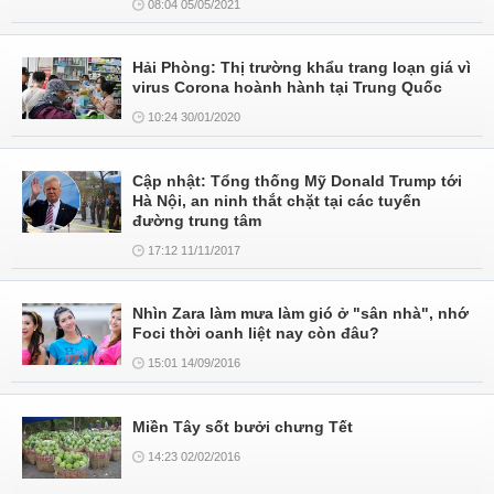
08:04 05/05/2021
Hải Phòng: Thị trường khẩu trang loạn giá vì
virus Corona hoành hành tại Trung Quốc
10:24 30/01/2020
Cập nhật: Tổng thống Mỹ Donald Trump tới
Hà Nội, an ninh thắt chặt tại các tuyến
đường trung tâm
17:12 11/11/2017
Nhìn Zara làm mưa làm gió ở "sân nhà", nhớ
Foci thời oanh liệt nay còn đâu?
15:01 14/09/2016
Miền Tây sốt bưởi chưng Tết
14:23 02/02/2016