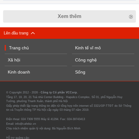
Xem thêm
Lên đầu trang
Trang chủ
Kinh tế vĩ mô
Xã hội
Công nghệ
Kinh doanh
Sống
© Copyright 2012 - 2026 -
Công ty Cổ phần VCCorp.
Tầng 17, 19, 20, 21 Toà nhà Center Building - Hapulico Complex, Số 01, phố Nguyễn Huy
Tưởng, phường Thanh Xuân, thành phố Hà Nội
Giấy phép thiết lập trang thông tin điện tử tổng hợp trên internet số 3321/GP-TTĐT do Sở Thông
tin và Truyền thông TP Hà Nội cấp ngày 03 tháng 07 năm 2019.
Điện thoại: 024 7309 5555 Máy lẻ 41294. Fax: 024-39743413
Email: info@cafebiz.vn
Chịu trách nhiệm quản lý nội dung: Bà Nguyễn Bích Minh
Hỗ trợ quảng cáo: