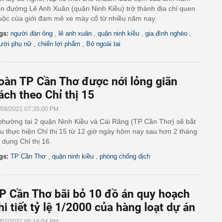
ên đường Lê Anh Xuân (quận Ninh Kiều) trở thành địa chỉ quen
uộc của giới đam mê xe máy cổ từ nhiều năm nay.
,
,
,
,
gs:
người đàn ông
lê anh xuân
quận ninh kiều
gia đình nghèo
,
,
ười phụ nữ
chiến lợi phẩm
Bỏ ngoài tai
oàn TP Cần Thơ được nới lỏng giãn
ách theo Chỉ thị 15
/09/2021 07:35:00 PM
phường tại 2 quận Ninh Kiều và Cái Răng (TP Cần Thơ) sẽ bắt
u thực hiện Chỉ thị 15 từ 12 giờ ngày hôm nay sau hơn 2 tháng
 dụng Chỉ thị 16.
,
,
gs:
TP Cần Thơ
quận ninh kiều
phòng chống dịch
P Cần Thơ bãi bỏ 10 đồ án quy hoạch
hi tiết tỷ lệ 1/2000 của hàng loạt dự án
/07/2021 05:16:04 PM