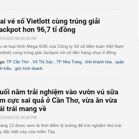
ai vé số Vietlott cùng trúng giải
ackpot hơn 96,7 tỉ đồng
/03/2023 08:40:00 AM
i vé loại hình Mega 6/45 của Công ty Xổ số điện toán Việt Nam
ietlott) cùng trúng giải Jackpot với số tiền hàng chục tỉ đồng
,
,
,
,
gs:
TP Cần Thơ
Võ Thị Sáu
TP Nha Trang
tỉnh khánh hòa
quận
,
nh kiều
giới kinh doanh
uối năm trải nghiệm vào vườn vú sữa
ím cực sai quả ở Cần Thơ, vừa ăn vừa
ái trái mang về
/12/2022 01:26:00 PM
áng 12 được xem là thời điểm lý tưởng để trải nghiệm thứ trái
y đặc biệt này của miền Tây.