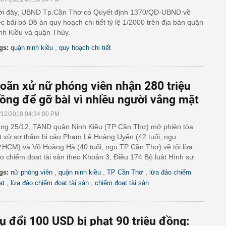
i đây, UBND Tp.Cần Thơ có Quyết định 1370/QĐ-UBND về
ệc bãi bỏ Đồ án quy hoạch chi tiết tỷ lệ 1/2000 trên địa bàn quận
nh Kiều và quận Thủy.
,
gs:
quận ninh kiều
quy hoạch chi tiết
oãn xử nữ phóng viên nhận 280 triệu
ồng để gỡ bài vì nhiều người vắng mặt
/12/2018 04:34:00 PM
ng 25/12, TAND quận Ninh Kiều (TP Cần Thơ) mở phiên tòa
t xử sơ thẩm bị cáo Phạm Lê Hoàng Uyển (42 tuổi, ngụ
.HCM) và Võ Hoàng Hà (40 tuổi, ngụ TP Cần Thơ) về tội lừa
o chiếm đoạt tài sản theo Khoản 3, Điều 174 Bộ luật Hình sự.
,
,
,
gs:
nữ phóng viên
quận ninh kiều
TP Cần Thơ
lừa đảo chiếm
,
,
ạt
lừa đảo chiếm đoạt tài sản
chiếm đoạt tài sản
ụ đổi 100 USD bị phạt 90 triệu đồng: