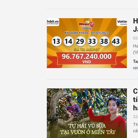
H
J
02
Ha
(V
Ta
ni
C
t
h
22
Th
câ