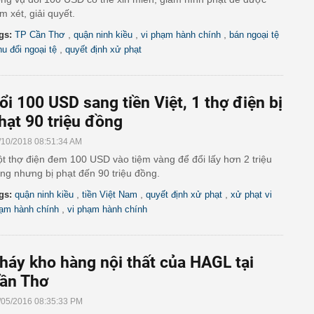
m xét, giải quyết.
,
,
,
gs:
TP Cần Thơ
quận ninh kiều
vi phạm hành chính
bán ngoại tệ
,
hu đổi ngoại tệ
quyết định xử phạt
ổi 100 USD sang tiền Việt, 1 thợ điện bị
hạt 90 triệu đồng
/10/2018 08:51:34 AM
t thợ điện đem 100 USD vào tiệm vàng để đổi lấy hơn 2 triệu
ng nhưng bị phạt đến 90 triệu đồng.
,
,
,
gs:
quận ninh kiều
tiền Việt Nam
quyết định xử phạt
xử phạt vi
,
ạm hành chính
vi phạm hành chính
háy kho hàng nội thất của HAGL tại
ần Thơ
/05/2016 08:35:33 PM