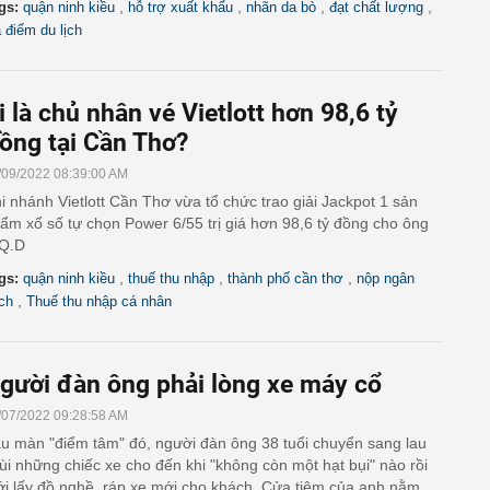
,
,
,
,
gs:
quận ninh kiều
hỗ trợ xuất khẩu
nhãn da bò
đạt chất lượng
a điểm du lịch
i là chủ nhân vé Vietlott hơn 98,6 tỷ
ồng tại Cần Thơ?
/09/2022 08:39:00 AM
i nhánh Vietlott Cần Thơ vừa tổ chức trao giải Jackpot 1 sản
ẩm xổ số tự chọn Power 6/55 trị giá hơn 98,6 tỷ đồng cho ông
Q.D
,
,
,
gs:
quận ninh kiều
thuế thu nhập
thành phố cần thơ
nộp ngân
,
ch
Thuế thu nhập cá nhân
gười đàn ông phải lòng xe máy cổ
/07/2022 09:28:58 AM
u màn "điểm tâm" đó, người đàn ông 38 tuổi chuyển sang lau
ùi những chiếc xe cho đến khi "không còn một hạt bụi" nào rồi
i lấy đồ nghề, ráp xe mới cho khách. Cửa tiệm của anh nằm