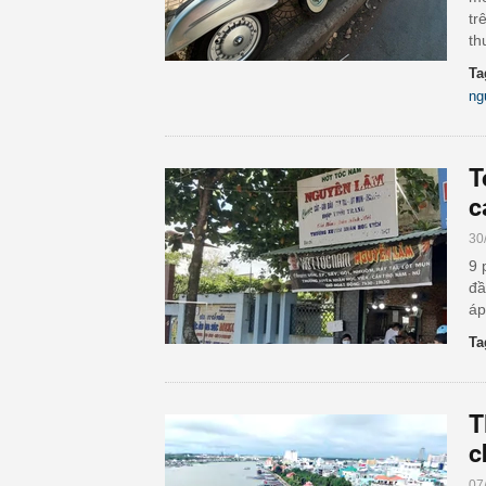
tr
th
Ta
ng
T
c
30
9 
đầ
áp
Ta
T
c
07