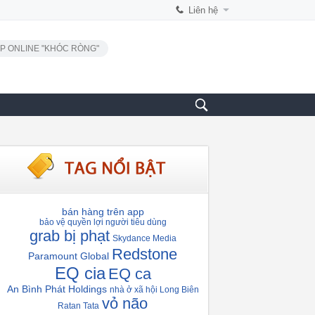
Liên hệ
P ONLINE "KHÓC RÒNG"
bán hàng trên app
bảo vệ quyền lợi người tiêu dùng
grab bị phạt
Skydance Media
Redstone
Paramount Global
EQ cia
EQ ca
An Bình Phát Holdings
nhà ở xã hội Long Biên
vỏ não
Ratan Tata