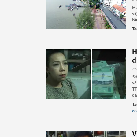
Mớ
vi
Ni
Ta
H
đ
25
Sá
xé
TP
đả
Ta
đo
V