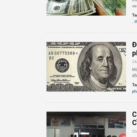
xe
Ta
,
t
Đ
p
24
Mộ
đồ
Ta
ph
C
C
20