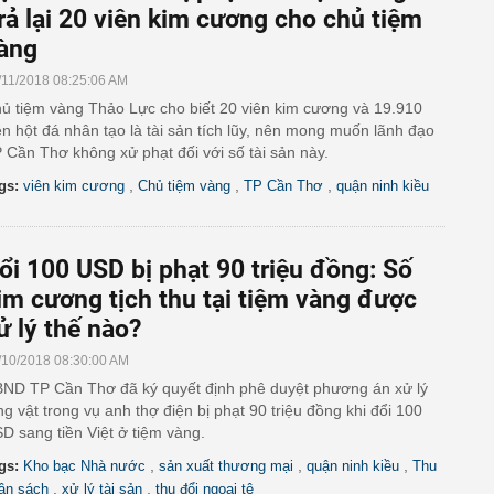
rả lại 20 viên kim cương cho chủ tiệm
àng
/11/2018 08:25:06 AM
ủ tiệm vàng Thảo Lực cho biết 20 viên kim cương và 19.910
ên hột đá nhân tạo là tài sản tích lũy, nên mong muốn lãnh đạo
 Cần Thơ không xử phạt đối với số tài sản này.
,
,
,
gs:
viên kim cương
Chủ tiệm vàng
TP Cần Thơ
quận ninh kiều
ổi 100 USD bị phạt 90 triệu đồng: Số
im cương tịch thu tại tiệm vàng được
ử lý thế nào?
/10/2018 08:30:00 AM
ND TP Cần Thơ đã ký quyết định phê duyệt phương án xử lý
ng vật trong vụ anh thợ điện bị phạt 90 triệu đồng khi đổi 100
D sang tiền Việt ở tiệm vàng.
,
,
,
gs:
Kho bạc Nhà nước
sản xuất thương mại
quận ninh kiều
Thu
,
,
ân sách
xử lý tài sản
thu đổi ngoại tệ