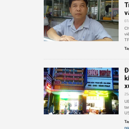
T
v
07
Ch
vi
TP
Ta
Đ
k
x
25
UB
ta
US
Ta
ng