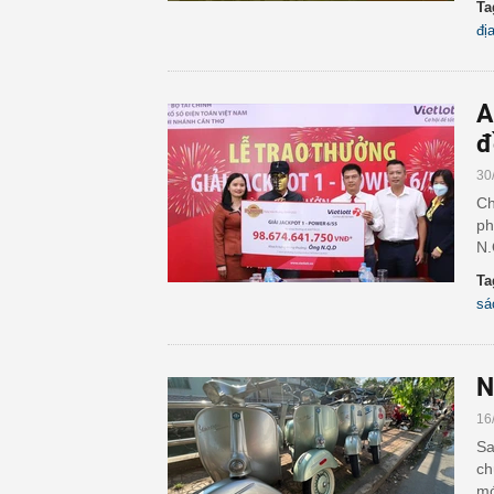
Ta
đị
A
đ
30
Ch
ph
N.
Ta
sá
N
16
Sa
ch
mớ