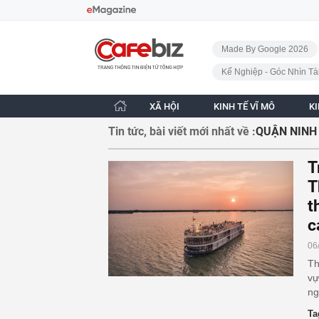
Bỏ qua điều hướng
CafeBiz - Trang chủ
Made By Google 2026
Kế Nghiệp - Góc Nhìn Tà
XÃ HỘI
KINH TẾ VĨ MÔ
K
Tin tức, bài viết mới nhất về :
QUẬN NINH
T
T
t
c
06
Th
vự
ng
Ta