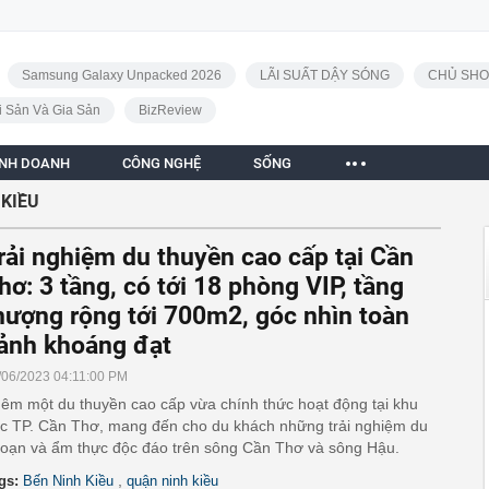
Samsung Galaxy Unpacked 2026
LÃI SUẤT DẬY SÓNG
CHỦ SHO
i Sản Và Gia Sản
BizReview
INH DOANH
CÔNG NGHỆ
SỐNG
 KIỀU
rải nghiệm du thuyền cao cấp tại Cần
hơ: 3 tầng, có tới 18 phòng VIP, tầng
hượng rộng tới 700m2, góc nhìn toàn
ảnh khoáng đạt
/06/2023 04:11:00 PM
êm một du thuyền cao cấp vừa chính thức hoạt động tại khu
c TP. Cần Thơ, mang đến cho du khách những trải nghiệm du
oạn và ẩm thực độc đáo trên sông Cần Thơ và sông Hậu.
,
gs:
Bến Ninh Kiều
quận ninh kiều