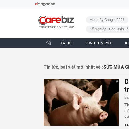
Bỏ qua điều hướng
CafeBiz - Trang chủ
Made By Google 2026
Kế Nghiệp - Góc Nhìn Tà
XÃ HỘI
KINH TẾ VĨ MÔ
K
Tin tức, bài viết mới nhất về :
SỨC MUA G
D
t
28
Th
gi
qu
Ta