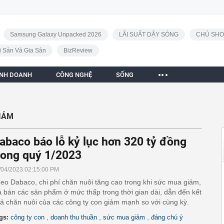
Samsung Galaxy Unpacked 2026
LÃI SUẤT DẬY SÓNG
CHỦ SHO
i Sản Và Gia Sản
BizReview
INH DOANH
CÔNG NGHỆ
SỐNG
IẢM
abaco báo lỗ kỷ lục hơn 320 tỷ đồng
rong quý 1/2023
/04/2023 02:15:00 PM
eo Dabaco, chi phí chăn nuôi tăng cao trong khi sức mua giảm,
á bán các sản phẩm ở mức thấp trong thời gian dài, dẫn đến kết
ả chăn nuôi của các công ty con giảm mạnh so với cùng kỳ.
,
,
,
gs:
công ty con
doanh thu thuần
sức mua giảm
đáng chú ý