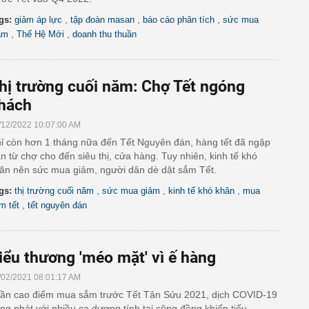
,
,
,
gs:
giảm áp lực
tập đoàn masan
báo cáo phân tích
sức mua
,
,
ảm
Thế Hệ Mới
doanh thu thuần
hị trường cuối năm: Chợ Tết ngóng
hách
/12/2022 10:07:00 AM
ỉ còn hơn 1 tháng nữa đến Tết Nguyên đán, hàng tết đã ngập
àn từ chợ cho đến siêu thị, cửa hàng. Tuy nhiên, kinh tế khó
ăn nên sức mua giảm, người dân dè dặt sắm Tết.
,
,
,
gs:
thị trường cuối năm
sức mua giảm
kinh tế khó khăn
mua
,
m tết
tết nguyên đán
iểu thương 'méo mặt' vì ế hàng
/02/2021 08:01:17 AM
ần cao điểm mua sắm trước Tết Tân Sửu 2021, dịch COVID-19
ng phát với nhiều ca dương tính tại cộng đồng khiến tiểu