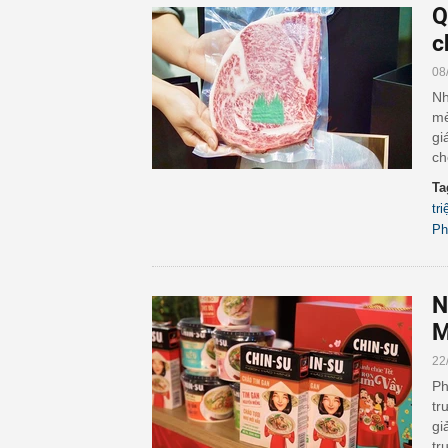
Q
c
08
Nh
mè
gi
ch
Ta
tr
Ph
N
M
22
Ph
tr
gi
tr