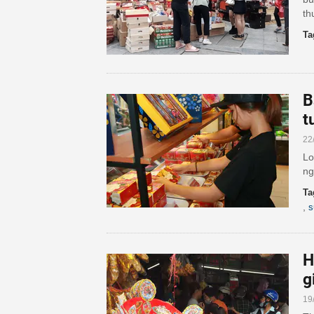
th
Ta
B
t
22
Lo
ng
Ta
,
s
H
g
19