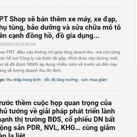
PT Shop sẽ bán thêm xe máy, xe đạp,
hụ tùng, bảo dưỡng và sửa chữa mô tô
ên cạnh đồng hồ, đồ gia dụng...
/03/2023 10:35:00 AM
eo FRT, điều này không chỉ giúp tăng doanh thu, mà còn từng
ớc hỗ trợ Công ty cải thiện lãi gộp. Hình thức này không mới,
ực tế đã được MWG áp dụng nhiều năm về trước và đến nay
ng về lượng doanh thu ổn định.
,
,
gs:
thu nhập trung bình
tốc độ tăng trưởng
sức mua giảm
rước thềm cuộc họp quan trọng của
hủ tướng về giải pháp phát triển lành
ạnh thị trường BĐS, cổ phiếu DN bất
ộng sản PDR, NVL, KHG… cùng giảm
àn la liệt