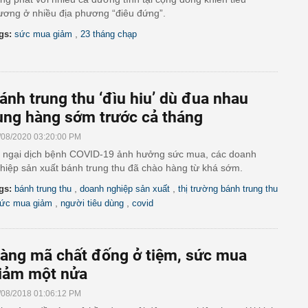
ương ở nhiều địa phương “điêu đứng”.
,
gs:
sức mua giảm
23 tháng chạp
ánh trung thu ‘đìu hiu’ dù đua nhau
ung hàng sớm trước cả tháng
/08/2020 03:20:00 PM
 ngại dịch bệnh COVID-19 ảnh hưởng sức mua, các doanh
hiệp sản xuất bánh trung thu đã chào hàng từ khá sớm.
,
,
gs:
bánh trung thu
doanh nghiệp sản xuất
thị trường bánh trung thu
,
,
ức mua giảm
người tiêu dùng
covid
àng mã chất đống ở tiệm, sức mua
iảm một nửa
/08/2018 01:06:12 PM