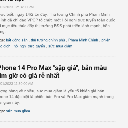
/02/2023 12:14:00 PM
ợc biết, ngày 14/2 tới đây, Thủ tướng Chính phủ Phạm Minh
ính đã chỉ đạo VPCP tổ chức một Hội nghị trực tuyến toàn quốc
i mục tiêu thúc đẩy thị trường BĐS phát triển lành mạnh, bền
ng.
,
,
,
gs:
bất động sản
thủ tướng chính phủ
Phạm Minh Chính
phiên
,
,
ao dịch
hội nghị trực tuyến
sức mua giảm
Phone 14 Pro Max "sập giá", bản màu
ím giờ có giá rẻ nhất
/01/2023 11:30:00 AM
ợng hàng về nhiều, sức mua giảm là yếu tố khiến giá bán
hone 14 đặc biệt là phiên bản Pro và Pro Max giảm mạnh trong
ời gian này.
gs:
sức mua giảm