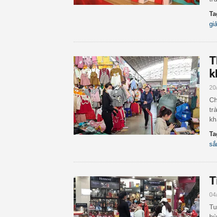
Ta
gi
T
k
20
Ch
tr
kh
Ta
sắ
T
04
Tu
bù