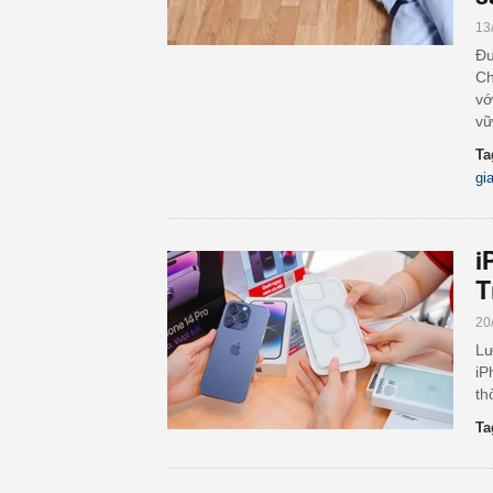
13
Đư
Ch
vớ
vữ
Ta
gi
i
T
20
Lư
iP
th
Ta