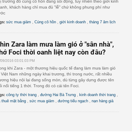
ị trường đồ cúng cô hồn đang sôi động, tuy nhiên theo giới kinh
anh, khách hàng chỉ mua đủ "lễ" chứ không phung phí như
ước
,
,
,
gs:
sức mua giảm
Cúng cô hồn
giới kinh doanh
tháng 7 âm lịch
hìn Zara làm mưa làm gió ở "sân nhà",
hớ Foci thời oanh liệt nay còn đâu?
/09/2016 03:01:03 PM
ong khi Zara - một thương hiệu quốc tế đang làm mưa làm gió
i Việt Nam những ngày khai trương, thì trong nước, rất nhiều
ương hiệu nội lại đang sống mòn, dù từng gây dựng được tên
ổi nổi tiếng 1 thời. Trong đó có cái tên Foci.
,
,
,
gs:
công ty thời trang
đường Hai Bà Trưng
kinh doanh thời trang
,
,
,
á thuê mặt bằng
sức mua giảm
đường tiểu ngạch
nạn hàng giả