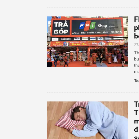
F
p
b
27
Th
bư
th
ma
Ta
T
T
m
đ
s