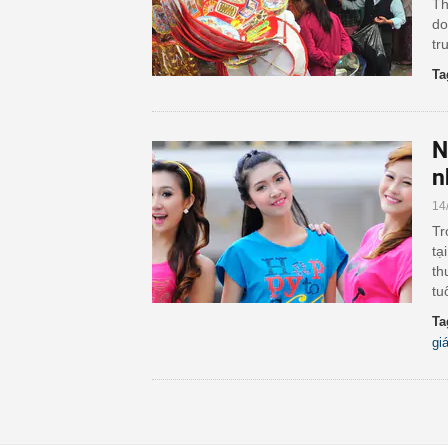
Th
do
tr
Ta
N
n
14
Tr
tạ
th
tu
Ta
gi