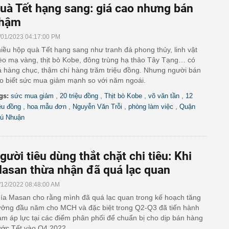
uà Tết hạng sang: giá cao nhưng bán
hậm
/01/2023 04:17:00 PM
iều hộp quà Tết hạng sang như tranh đá phong thủy, linh vật
o mạ vàng, thịt bò Kobe, đông trùng hạ thảo Tây Tạng… có
á hàng chục, thậm chí hàng trăm triệu đồng. Nhưng người bán
o biết sức mua giảm mạnh so với năm ngoái.
,
,
,
,
gs:
sức mua giảm
20 triệu đồng
Thịt bò Kobe
võ văn tần
12
,
,
,
,
iệu đồng
hoa mẫu đơn
Nguyễn Văn Trỗi
phòng làm việc
Quận
ú Nhuận
gười tiêu dùng thắt chặt chi tiêu: Khi
asan thừa nhận đã quá lạc quan
/12/2022 08:48:00 AM
ía Masan cho rằng mình đã quá lạc quan trong kế hoạch tăng
ưởng đầu năm cho MCH và đặc biệt trong Q2-Q3 đã tiến hành
ảm áp lực tại các điểm phân phối để chuẩn bị cho dịp bán hàng
ước Tết vào Q4 2022.