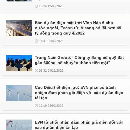
15:24 13/03/2023
Bán dự án điện mặt trời Vĩnh Hảo 6 cho
nước ngoài, Fecon từ lỗ sang có lãi hơn 49
tỷ đồng trong quý 4/2022
11:31 06/02/2023
Trung Nam Group: “Công ty đang có quỹ đất
gần 600ha, sẽ chuyển thành tiền mặt”
08:32 04/11/2022
Cục Điều tiết điện lực: EVN phải có trách
nhiệm đàm phán giá điện với các dự án điện
tái tạo
19:10 23/09/2022
EVN từ chối nhận đàm phán giá điện đối với
các dự án điện tái tạo