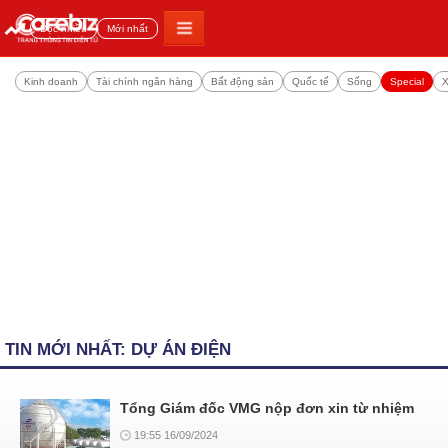
Đọc nhiều
Mới nhất
Kinh doanh
Tài chính ngân hàng
Bất động sản
Quốc tế
Sống
Special
X
TIN MỚI NHẤT: DỰ ÁN ĐIỆN
Tổng Giám đốc VMG nộp đơn xin từ nhiệm
19:55 16/09/2024