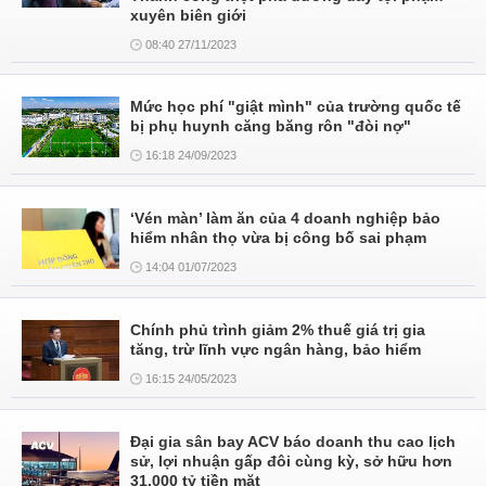
xuyên biên giới
08:40 27/11/2023
Mức học phí "giật mình" của trường quốc tế
bị phụ huynh căng băng rôn "đòi nợ"
16:18 24/09/2023
‘Vén màn’ làm ăn của 4 doanh nghiệp bảo
hiểm nhân thọ vừa bị công bố sai phạm
14:04 01/07/2023
Chính phủ trình giảm 2% thuế giá trị gia
tăng, trừ lĩnh vực ngân hàng, bảo hiểm
16:15 24/05/2023
Đại gia sân bay ACV báo doanh thu cao lịch
sử, lợi nhuận gấp đôi cùng kỳ, sở hữu hơn
31.000 tỷ tiền mặt