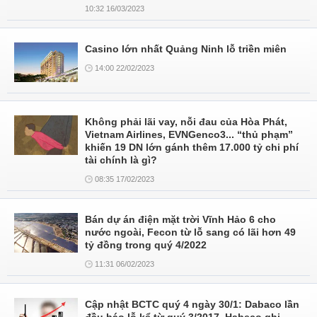
10:32 16/03/2023
Casino lớn nhất Quảng Ninh lỗ triền miên
14:00 22/02/2023
Không phải lãi vay, nỗi đau của Hòa Phát,
Vietnam Airlines, EVNGenco3... “thủ phạm”
khiến 19 DN lớn gánh thêm 17.000 tỷ chi phí
tài chính là gì?
08:35 17/02/2023
Bán dự án điện mặt trời Vĩnh Hảo 6 cho
nước ngoài, Fecon từ lỗ sang có lãi hơn 49
tỷ đồng trong quý 4/2022
11:31 06/02/2023
Cập nhật BCTC quý 4 ngày 30/1: Dabaco lần