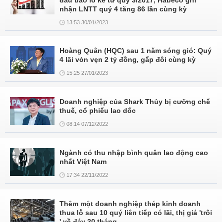
đầu báo lỗ kể từ quý 3/2017, Habeco ghi
nhận LNTT quý 4 tăng 86 lần cùng kỳ
13:53 30/01/2023
Hoàng Quân (HQC) sau 1 năm sóng gió: Quý
4 lãi vỏn vẹn 2 tỷ đồng, gấp đôi cùng kỳ
15:25 27/01/2023
Doanh nghiệp của Shark Thủy bị cưỡng chế
thuế, cổ phiếu lao dốc
08:14 07/12/2022
Ngành có thu nhập bình quân lao động cao
nhất Việt Nam
17:34 22/11/2022
Thêm một doanh nghiệp thép kinh doanh
thua lỗ sau 10 quý liên tiếp có lãi, thị giá 'trôi
' về đáy 30 tháng