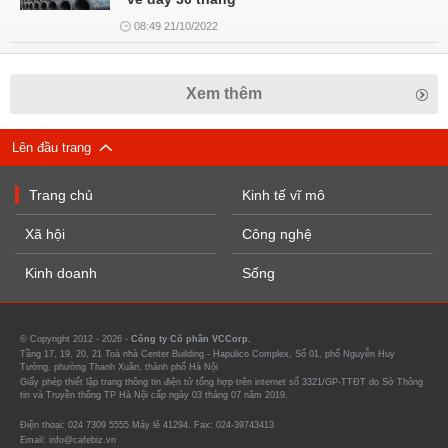
08:49 21/10/2022
Xem thêm
Lên đầu trang
Trang chủ
Kinh tế vĩ mô
Xã hội
Công nghệ
Kinh doanh
Sống
© Copyright 2012 - 2026 -
Công ty Cổ phần VCCorp.
Tầng 17, 19, 20, 21 Toà nhà Center Building - Hapulico Complex, Số 01, phố Nguyễn Huy
Tưởng, phường Thanh Xuân, thành phố Hà Nội
Giấy phép thiết lập trang thông tin điện tử tổng hợp trên internet số 3321/GP-TTĐT do Sở Thông
tin và Truyền thông TP Hà Nội cấp ngày 03 tháng 07 năm 2019.
Điện thoại: 024 7309 5555 Máy lẻ 41294. Fax: 024-39743413
Email: info@cafebiz.vn