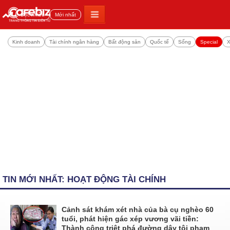
Đọc nhiều
Mới nhất
Kinh doanh
Tài chính ngân hàng
Bất động sản
Quốc tế
Sống
Special
X
TIN MỚI NHẤT: HOẠT ĐỘNG TÀI CHÍNH
Cảnh sát khám xét nhà của bà cụ nghèo 60
tuổi, phát hiện gác xép vương vãi tiền:
Thành công triệt phá đường dây tội phạm