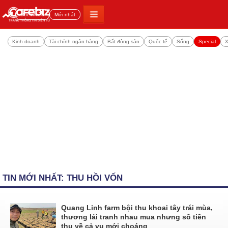
Đọc nhiều
Mới nhất
Kinh doanh
Tài chính ngân hàng
Bất động sản
Quốc tế
Sống
Special
X
TIN MỚI NHẤT: THU HỒI VỐN
Quang Linh farm bội thu khoai tây trái mùa,
thương lái tranh nhau mua nhưng số tiền
thu về cả vụ mới choáng