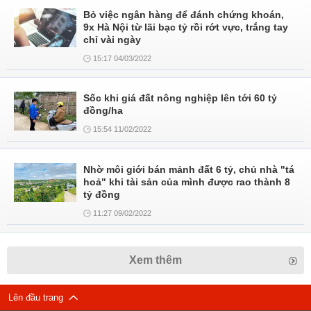
Bỏ việc ngân hàng để đánh chứng khoán,
9x Hà Nội từ lãi bạc tỷ rồi rớt vực, trắng tay
chỉ vài ngày
15:17 04/03/2022
Sốc khi giá đất nông nghiệp lên tới 60 tỷ
đồng/ha
15:54 11/02/2022
Nhờ môi giới bán mảnh đất 6 tỷ, chủ nhà "tá
hoả" khi tài sản của mình được rao thành 8
tỷ đồng
11:27 09/02/2022
Xem thêm
Lên đầu trang