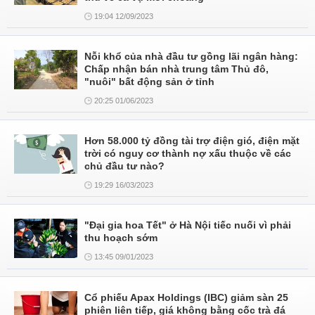
19:04 12/09/2023
Nỗi khổ của nhà đầu tư gồng lãi ngân hàng:
Chấp nhận bán nhà trung tâm Thủ đô,
"nuôi" bất động sản ở tỉnh
20:25 01/06/2023
Hơn 58.000 tỷ đồng tài trợ điện gió, điện mặt
trời có nguy cơ thành nợ xấu thuộc về các
chủ đầu tư nào?
19:29 16/03/2023
"Đại gia hoa Tết" ở Hà Nội tiếc nuối vì phải
thu hoạch sớm
13:45 09/01/2023
Cổ phiếu Apax Holdings (IBC) giảm sàn 25
phiên liên tiếp, giá không bằng cốc trà đá