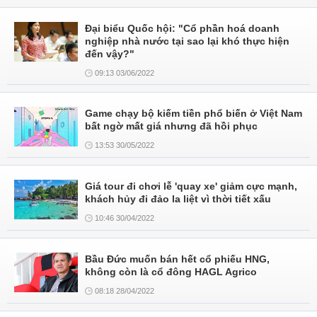
Đại biểu Quốc hội: "Cổ phần hoá doanh
nghiệp nhà nước tại sao lại khó thực hiện
đến vậy?"
09:13 03/06/2022
Game chạy bộ kiếm tiền phổ biến ở Việt Nam
bất ngờ mất giá nhưng đã hồi phục
13:53 30/05/2022
Giá tour đi chơi lễ 'quay xe' giảm cực mạnh,
khách hủy đi đảo la liệt vì thời tiết xấu
10:46 30/04/2022
Bầu Đức muốn bán hết cổ phiếu HNG,
không còn là cổ đông HAGL Agrico
08:18 28/04/2022