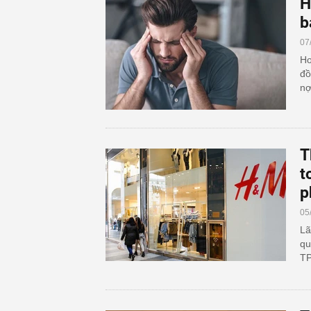
H
b
07
Ho
đồ
nợ
T
t
p
05
Lã
qu
TP