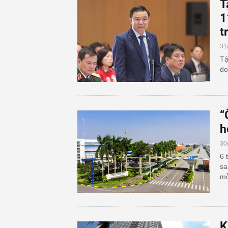
T
1
t
31
Tậ
do
“
h
30
6 
sa
mỗ
K