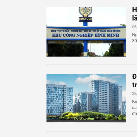
H
l
06
Ng
30
Đ
t
28
Kế
sa
đồ