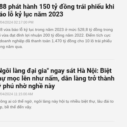
88 phát hành 150 tỷ đồng trái phiếu khi
áo lỗ kỷ lục năm 2023
/04/2024 02:17:00 PM
8 vừa báo lỗ kỷ lục trong năm 2023 ở mức 528,8 tỷ đồng trong
i vừa đạt đỉnh lợi nhuận 200 tỷ đồng năm 2022. Điểm tích cực
 doanh nghiệp đã thanh toán 1.470 tỷ đồng cho 10 lô trái phiếu
ong năm qua.
Ngôi làng đại gia" ngay sát Hà Nội: Biệt
hự mọc lên như nấm, dân làng trở thành
ỷ phú nhờ nghề này
/04/2024 11:15:00 AM
ông ai có thể ngờ, ngôi làng này hội tụ nhiều biệt thự, lâu đài to
p, bề thế đến vậy.