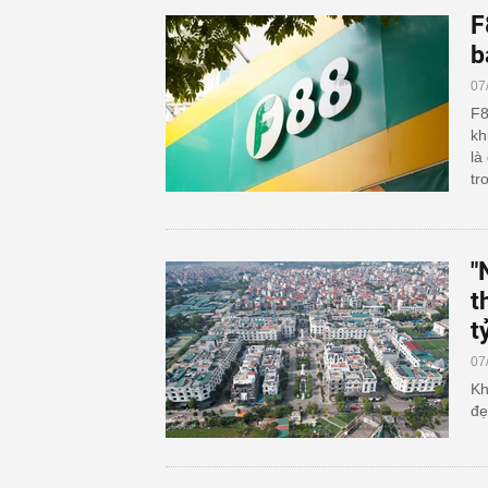
F
b
07
F8
kh
là
tr
"
t
t
07
Kh
đẹ