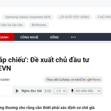
Samsung Galaxy Unpacked 2026
LÃI SUẤT DẬY SÓNG
CHỦ SHO
i Sản Và Gia Sản
BizReview
DOANH
CÔNG NGHỆ
SỐNG
ắp chiếu': Đề xuất chủ đầu tư
 EVN
DOANH
Theo dõi Cafebiz.vn trên
3:02
Nghe đọc bài
ng thương cho rằng cần thiết phải xác định cơ chế giá