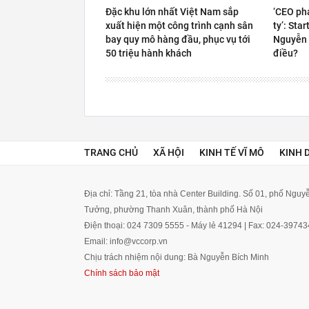
Đặc khu lớn nhất Việt Nam sắp
‘CEO ph
xuất hiện một công trình cạnh sân
ty’: Sta
bay quy mô hàng đầu, phục vụ tới
Nguyễn 
50 triệu hành khách
điều?
TRANG CHỦ
XÃ HỘI
KINH TẾ VĨ MÔ
KINH 
Địa chỉ: Tầng 21, tòa nhà Center Building. Số 01, phố Ngu
Tưởng, phường Thanh Xuân, thành phố Hà Nội
Điện thoại: 024 7309 5555 - Máy lẻ 41294 | Fax: 024-3974
Email: info@vccorp.vn
Chịu trách nhiệm nội dung: Bà Nguyễn Bích Minh
Chính sách bảo mật