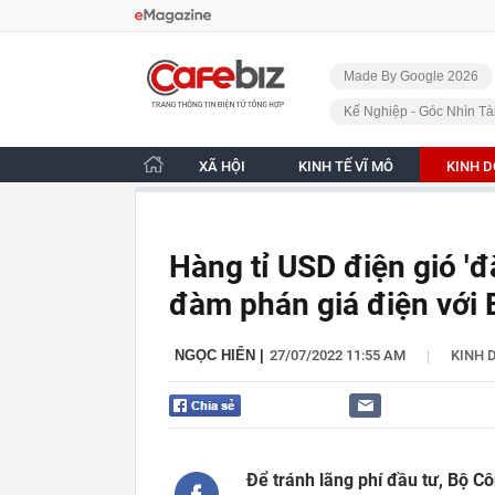
Bỏ qua điều hướng
CafeBiz - Trang chủ
Made By Google 2026
Kế Nghiệp - Góc Nhìn Tà
XÃ HỘI
KINH TẾ VĨ MÔ
KINH 
Hàng tỉ USD điện gió 'đ
đàm phán giá điện với
|
NGỌC HIỂN
|
27/07/2022 11:55 AM
KINH 
Để tránh lãng phí đầu tư, Bộ Cô