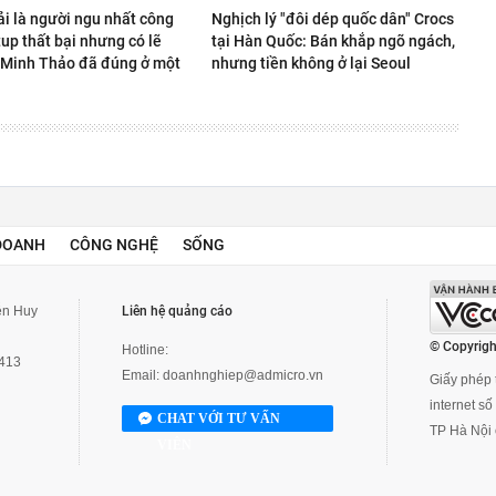
ải là người ngu nhất công
Nghịch lý "đôi dép quốc dân" Crocs
rtup thất bại nhưng có lẽ
tại Hàn Quốc: Bán khắp ngõ ngách,
Minh Thảo đã đúng ở một
nhưng tiền không ở lại Seoul
DOANH
CÔNG NGHỆ
SỐNG
yễn Huy
Liên hệ quảng cáo
© Copyrigh
Hotline:
3413
Email:
doanhnghiep@admicro.vn
Giấy phép t
internet s
CHAT VỚI TƯ VẤN
TP Hà Nội 
VIÊN