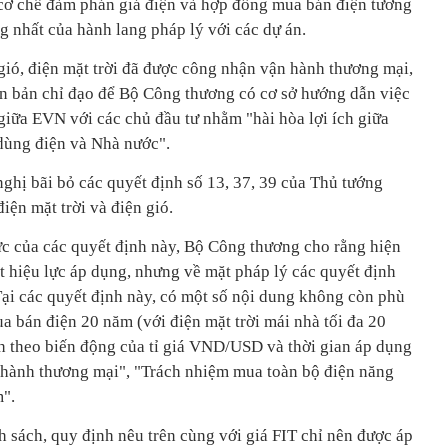
cơ chế đàm phán giá điện và hợp đồng mua bán điện tương
g nhất của hành lang pháp lý với các dự án.
gió, điện mặt trời đã được công nhận vận hành thương mại,
n bản chỉ đạo để Bộ Công thương có cơ sở hướng dẫn việc
 giữa EVN với các chủ đầu tư nhằm "hài hòa lợi ích giữa
 dùng điện và Nhà nước".
ghị bãi bỏ các quyết định số 13, 37, 39 của Thủ tướng
iện mặt trời và điện gió.
lực của các quyết định này, Bộ Công thương cho rằng hiện
t hiệu lực áp dụng, nhưng về mặt pháp lý các quyết định
Tại các quyết định này, có một số nội dung không còn phù
 bán điện 20 năm (với điện mặt trời mái nhà tối đa 20
h theo biến động của tỉ giá VND/USD và thời gian áp dụng
 hành thương mại", "Trách nhiệm mua toàn bộ điện năng
".
 sách, quy định nêu trên cùng với giá FIT chỉ nên được áp