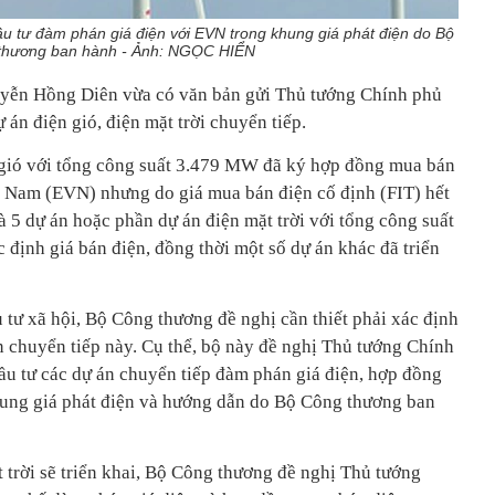
u tư đàm phán giá điện với EVN trong khung giá phát điện do Bộ
thương ban hành - Ảnh: NGỌC HIỂN
yễn Hồng Diên vừa có văn bản gửi Thủ tướng Chính phủ
 án điện gió, điện mặt trời chuyển tiếp.
 gió với tổng công suất 3.479 MW đã ký hợp đồng mua bán
t Nam (EVN) nhưng do giá mua bán điện cố định (FIT) hết
 5 dự án hoặc phần dự án điện mặt trời với tổng công suất
ịnh giá bán điện, đồng thời một số dự án khác đã triển
 tư xã hội, Bộ Công thương đề nghị cần thiết phải xác định
n chuyển tiếp này. Cụ thể, bộ này đề nghị Thủ tướng Chính
ầu tư các dự án chuyển tiếp đàm phán giá điện, hợp đồng
ung giá phát điện và hướng dẫn do Bộ Công thương ban
t trời sẽ triển khai, Bộ Công thương đề nghị Thủ tướng