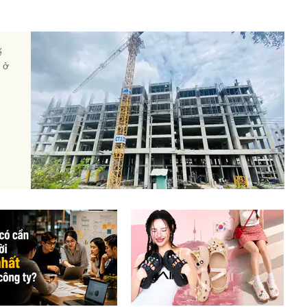
ế
à ở