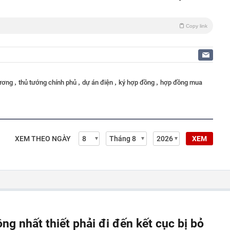
Copy link
,
,
,
,
ương
thủ tướng chính phủ
dự án điện
ký hợp đồng
hợp đồng mua
XEM THEO NGÀY
XEM
ông nhất thiết phải đi đến kết cục bị bỏ