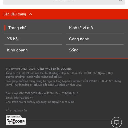
Lên đầu trang
Trang chủ
Kinh tế vĩ mô
Xã hội
Công nghệ
Kinh doanh
Sống
© Copyright 2012 - 2026 -
Công ty Cổ phần VCCorp.
Tầng 17, 19, 20, 21 Toà nhà Center Building - Hapulico Complex, Số 01, phố Nguyễn Huy
Tưởng, phường Thanh Xuân, thành phố Hà Nội
Giấy phép thiết lập trang thông tin điện tử tổng hợp trên internet số 3321/GP-TTĐT do Sở Thông
tin và Truyền thông TP Hà Nội cấp ngày 03 tháng 07 năm 2019.
Điện thoại: 024 7309 5555 Máy lẻ 41294. Fax: 024-39743413
Email: info@cafebiz.vn
Chịu trách nhiệm quản lý nội dung: Bà Nguyễn Bích Minh
Hỗ trợ quảng cáo: