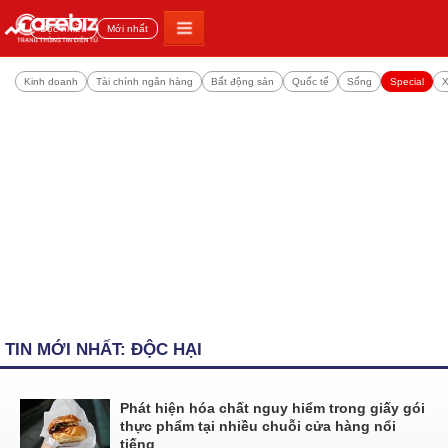
Đọc nhiều
Mới nhất
Kinh doanh
Tài chính ngân hàng
Bất động sản
Quốc tế
Sống
Special
X
TIN MỚI NHẤT: ĐỘC HẠI
Phát hiện hóa chất nguy hiểm trong giấy gói
thực phẩm tại nhiều chuỗi cửa hàng nổi
tiếng