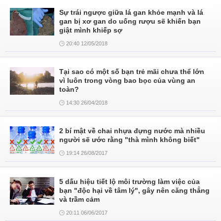
Sự trái ngược giữa lá gan khỏe mạnh và lá
gan bị xơ gan do uống rượu sẽ khiến bạn
giật mình khiếp sợ
20:40 12/05/2018
Tại sao có một số bạn trẻ mãi chưa thể lớn
vì luôn trong vòng bao bọc của vùng an
toàn?
14:30 26/04/2018
2 bí mật về chai nhựa đựng nước mà nhiều
người sẽ ước rằng "thà mình không biết"
19:14 26/08/2017
5 dấu hiệu tiết lộ môi trường làm việc của
bạn "độc hại về tâm lý", gây nên căng thẳng
và trầm cảm
20:11 06/06/2017