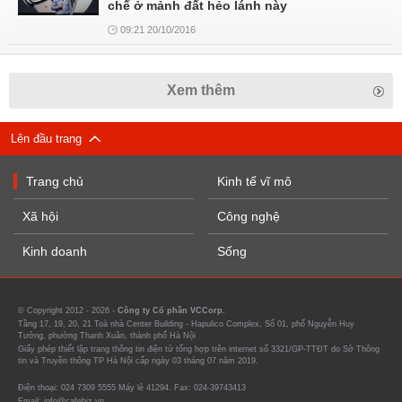
chế ở mảnh đất hẻo lánh này
09:21 20/10/2016
Xem thêm
Lên đầu trang
Trang chủ
Kinh tế vĩ mô
Xã hội
Công nghệ
Kinh doanh
Sống
© Copyright 2012 - 2026 -
Công ty Cổ phần VCCorp.
Tầng 17, 19, 20, 21 Toà nhà Center Building - Hapulico Complex, Số 01, phố Nguyễn Huy
Tưởng, phường Thanh Xuân, thành phố Hà Nội
Giấy phép thiết lập trang thông tin điện tử tổng hợp trên internet số 3321/GP-TTĐT do Sở Thông
tin và Truyền thông TP Hà Nội cấp ngày 03 tháng 07 năm 2019.
Điện thoại: 024 7309 5555 Máy lẻ 41294. Fax: 024-39743413
Email: info@cafebiz.vn