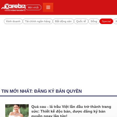
Đọc nhiều
Mới nhất
Kinh doanh
Tài chính ngân hàng
Bất động sản
Quốc tế
Sống
Special
X
TIN MỚI NHẤT: ĐĂNG KÝ BẢN QUYỀN
Quả cau - lá trầu Việt lần đầu trở thành trang
sức: Thiết kế độc bản, được đăng ký bản
quyền ngay lập tức!