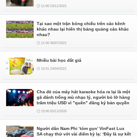
11:00 23/11/2021
Tại sao một trận bóng chiếu trên các kênh
khác nhau lại hiển thị bảng quảng cáo khác
nhau?
11:00 06/07/2021
Nhiều bài học đắt giá
15:01 24/04/2021
Cha đẻ của máy hát karaoke hóa ra lại là một
gã đánh trống mù nhạc lý, người bỏ lỡ hàng
trăm triệu USD vì "quên" đăng ký bản quyền
15:00 02/11/2020
Người dân Nam Phi ‘tóm gọn’ VinFast Lux
SA chạy thử với vài điểm kỳ lạ: ‘Đây là sự kết