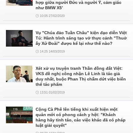
hợp giữa người Đức và người Ý, cảm giác
như BMW X5’
10:05 27/02/2020
Vụ "Chúa đảo Tuần Châu" kiện đạo diễn Việt
Tú: Hành trình sáng tạo vở thực cảnh "Thuở
ấy Xứ Đoài" được kể lại như thế nào?
14:25 14/03/2019
Xét xử vụ truyện tranh Thần đồng đất Việt:
VKS đề nghị công nhận Lê Linh là tác giả
duy nhất, buộc Phan Thị chấm dứt việc biến
thể tác phẩm
13:51 01/02/2019
Cộng Cà Phê lên tiếng khi xuất hiện một
quán mới có phong cách y hệt: "Khách
hàng hãy tỉnh táo, các việc khác đã có pháp
luật giải quyết"