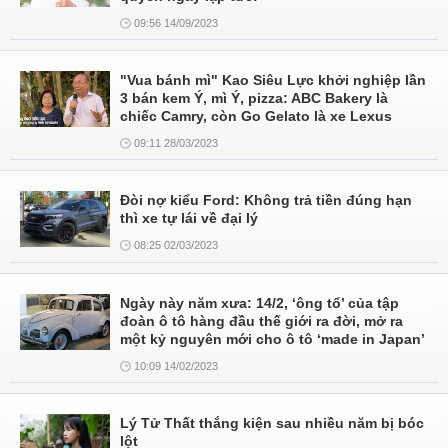
09:56 14/09/2023
"Vua bánh mì" Kao Siêu Lực khởi nghiệp lần
3 bán kem Ý, mì Ý, pizza: ABC Bakery là
chiếc Camry, còn Go Gelato là xe Lexus
09:11 28/03/2023
Đòi nợ kiểu Ford: Không trả tiền đúng hạn
thì xe tự lái về đại lý
08:25 02/03/2023
Ngày này năm xưa: 14/2, ‘ông tổ’ của tập
đoàn ô tô hàng đầu thế giới ra đời, mở ra
một kỷ nguyên mới cho ô tô ‘made in Japan’
10:09 14/02/2023
Lý Tử Thất thắng kiện sau nhiều năm bị bóc
lột