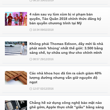
08:20 10/01/2019
4 năm sau vụ lùm xùm bị vi phạm bản
quyền, Táo Quân 2018 chính thức đăng ký
bản quyền chương trình tại Mỹ
10:34 09/02/2018
Không phải Thomas Edison, đây mới là nhà
phát minh 'khủng' nhất thế giới: 3.500 bằng
sáng chế, tự chữa ung thư cho chính mình
08:57 29/12/2016
Các nhà khoa học đã tìm ra cách giảm 40%
lượng đường nhưng vẫn giữ nguyên độ
ngọt
12:07 02/12/2016
Chẳng hề sử dụng công nghệ bảo mật nào
ghê gớm, Apple thực chất "giấu" bằng sáng