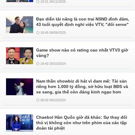
19:31 26/11/2025
Đạo diễn tài năng là con trai NSND đình đám,
43 tuổi quyết định nghỉ việc VTV, "đổi serve"
18:45 06/09/2025
Game show nào có rating cao nhất VTV3 giờ
vàng?
19:40 26/10/2024
Nam thần showbiz đi hát vì đam mê: Tài sản
riêng hơn 1.000 tỷ đồng, sở hữu loạt BĐS và
xe sang, gia thế còn đáng kinh ngạc hơn
08:00 06/10/2024
Chaebol Hàn Quốc giờ đã khác: Sự thay đổi
thú vị không còn như trên phim của các tập
đoàn tài phiệt