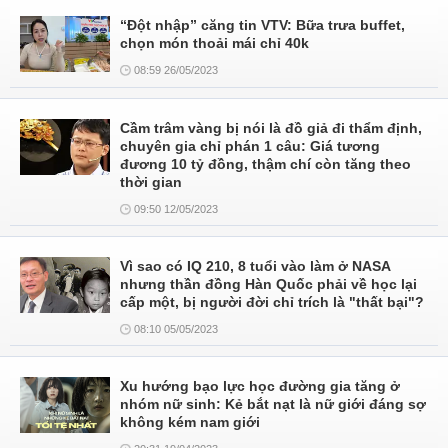
“Đột nhập” căng tin VTV: Bữa trưa buffet,
chọn món thoải mái chỉ 40k
08:59 26/05/2023
Cầm trâm vàng bị nói là đồ giả đi thẩm định,
chuyên gia chỉ phán 1 câu: Giá tương
đương 10 tỷ đồng, thậm chí còn tăng theo
thời gian
09:50 12/05/2023
Vì sao có IQ 210, 8 tuổi vào làm ở NASA
nhưng thần đồng Hàn Quốc phải về học lại
cấp một, bị người đời chỉ trích là "thất bại"?
08:10 05/05/2023
Xu hướng bạo lực học đường gia tăng ở
nhóm nữ sinh: Kẻ bắt nạt là nữ giới đáng sợ
không kém nam giới