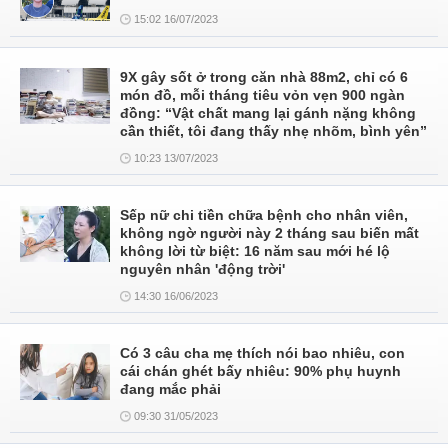
15:02 16/07/2023
9X gây sốt ở trong căn nhà 88m2, chỉ có 6
món đồ, mỗi tháng tiêu vỏn vẹn 900 ngàn
đồng: “Vật chất mang lại gánh nặng không
cần thiết, tôi đang thấy nhẹ nhõm, bình yên”
10:23 13/07/2023
Sếp nữ chi tiền chữa bệnh cho nhân viên,
không ngờ người này 2 tháng sau biến mất
không lời từ biệt: 16 năm sau mới hé lộ
nguyên nhân 'động trời'
14:30 16/06/2023
Có 3 câu cha mẹ thích nói bao nhiêu, con
cái chán ghét bấy nhiêu: 90% phụ huynh
đang mắc phải
09:30 31/05/2023