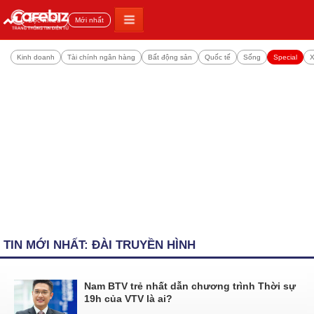
Đọc nhiều
Mới nhất
Kinh doanh
Tài chính ngân hàng
Bất động sản
Quốc tế
Sống
Special
X
TIN MỚI NHẤT: ĐÀI TRUYỀN HÌNH
Nam BTV trẻ nhất dẫn chương trình Thời sự
19h của VTV là ai?