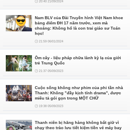
20:40 21/09/2024
Nam BLV của Đài Truyền hình Việt Nam khoe
bảng điểm ĐH 17 năm trước, xem mà
choáng: Không hổ là con trai giáo sư Toán
học!
21:59 06/01/2024
Ôm cây - liệu pháp chữa lành kỳ lạ của giới
trẻ Trung Quốc
21:37 05/09/2023
Cuộc sống không như phim của phi tần nhà
Thanh: Không "đầy kịch tính drama", được
miêu tả gói gọn trong MỘT CHỮ
19:38 05/09/2023
Thanh niên bị hãng hàng không bắt giữ vì
chạy theo trào lưu tiết kiệm tiền vé máy bay