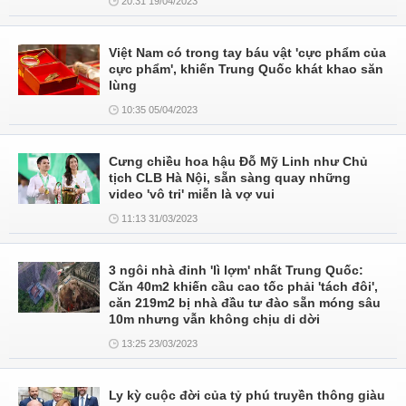
20:31 19/04/2023
Việt Nam có trong tay báu vật 'cực phẩm của
cực phẩm', khiến Trung Quốc khát khao săn
lùng
10:35 05/04/2023
Cưng chiều hoa hậu Đỗ Mỹ Linh như Chủ
tịch CLB Hà Nội, sẵn sàng quay những
video 'vô tri' miễn là vợ vui
11:13 31/03/2023
3 ngôi nhà đinh 'lì lợm' nhất Trung Quốc:
Căn 40m2 khiến cầu cao tốc phải 'tách đôi',
căn 219m2 bị nhà đầu tư đào sẵn móng sâu
10m nhưng vẫn không chịu di dời
13:25 23/03/2023
Ly kỳ cuộc đời của tỷ phú truyền thông giàu