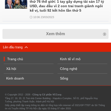
thứ 76 thế giới: 1 tay gây dựng tài sản 17 tỷ
USD, đau đầu vì 2 con trai tranh giành ngôi
kế vị, tuổi 92 kết hôn lần thứ 5
10:06 23/03/2023
Xem thêm
Lên đầu trang
Trang chủ
Kinh tế vĩ mô
Xã hội
Công nghệ
Kinh doanh
Sống
© Copyright 2012 - 2026 -
Công ty Cổ phần VCCorp.
Tầng 17, 19, 20, 21 Toà nhà Center Building - Hapulico Complex, Số 01, phố Nguyễn Huy
Tưởng, phường Thanh Xuân, thành phố Hà Nội
Giấy phép thiết lập trang thông tin điện tử tổng hợp trên internet số 3321/GP-TTĐT do Sở Thông
tin và Truyền thông TP Hà Nội cấp ngày 03 tháng 07 năm 2019.