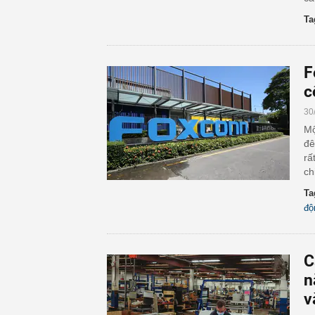
Ta
F
c
30
Mộ
đê
rấ
ch
Ta
độ
C
n
v