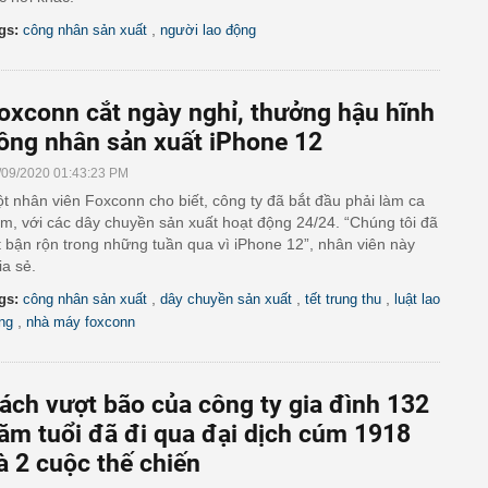
,
gs:
công nhân sản xuất
người lao động
oxconn cắt ngày nghỉ, thưởng hậu hĩnh
ông nhân sản xuất iPhone 12
/09/2020 01:43:23 PM
t nhân viên Foxconn cho biết, công ty đã bắt đầu phải làm ca
m, với các dây chuyền sản xuất hoạt động 24/24. “Chúng tôi đã
t bận rộn trong những tuần qua vì iPhone 12”, nhân viên này
ia sẻ.
,
,
,
gs:
công nhân sản xuất
dây chuyền sản xuất
tết trung thu
luật lao
,
ng
nhà máy foxconn
ách vượt bão của công ty gia đình 132
ăm tuổi đã đi qua đại dịch cúm 1918
à 2 cuộc thế chiến