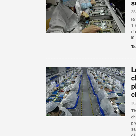
s
28
Đố
1.
(T
lũ
Ta
L
c
p
c
30
Th
ch
ph
sa
cá