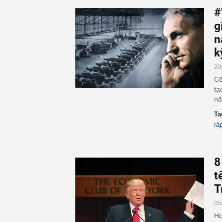
#
g
n
k
20
Cô
tạ
nă
Ta
rá
8
t
T
05
Họ