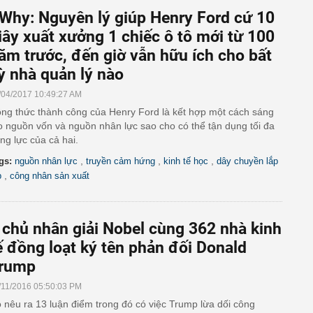
Why: Nguyên lý giúp Henry Ford cứ 10
iây xuất xưởng 1 chiếc ô tô mới từ 100
ăm trước, đến giờ vẫn hữu ích cho bất
ỳ nhà quản lý nào
/04/2017 10:49:27 AM
ng thức thành công của Henry Ford là kết hợp một cách sáng
o nguồn vốn và nguồn nhân lực sao cho có thể tận dụng tối đa
ng lực của cả hai.
,
,
,
gs:
nguồn nhân lực
truyền cảm hứng
kinh tế học
dây chuyền lắp
,
p
công nhân sản xuất
 chủ nhân giải Nobel cùng 362 nhà kinh
ế đồng loạt ký tên phản đối Donald
rump
/11/2016 05:50:03 PM
 nêu ra 13 luận điểm trong đó có việc Trump lừa dối công