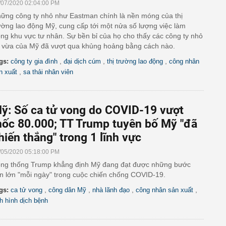
/07/2020 02:04:00 PM
ững công ty nhỏ như Eastman chính là nền móng của thị
ường lao động Mỹ, cung cấp tới một nửa số lượng việc làm
ong khu vực tư nhân. Sự bền bỉ của họ cho thấy các công ty nhỏ
 vừa của Mỹ đã vượt qua khủng hoảng bằng cách nào.
,
,
,
gs:
công ty gia đình
đại dịch cúm
thị trường lao động
công nhân
,
n xuất
sa thải nhân viên
ỹ: Số ca tử vong do COVID-19 vượt
ốc 80.000; TT Trump tuyên bố Mỹ "đã
hiến thắng" trong 1 lĩnh vực
/05/2020 05:18:00 PM
ng thống Trump khẳng định Mỹ đang đạt được những bước
ến lớn "mỗi ngày" trong cuộc chiến chống COVID-19.
,
,
,
,
gs:
ca tử vong
công dân Mỹ
nhà lãnh đạo
công nhân sản xuất
nh hình dịch bệnh