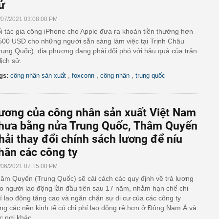
ử
/07/2021 03:08:00 PM
i tác gia công iPhone cho Apple đưa ra khoản tiền thưởng hơn
500 USD cho những người sẵn sàng làm việc tại Trịnh Châu
rung Quốc), địa phương đang phải đối phó với hậu quả của trận
 lịch sử.
,
,
,
gs:
công nhân sản xuất
foxconn
công nhân
trung quốc
ương của công nhân sản xuất Việt Nam
hưa bằng nửa Trung Quốc, Thâm Quyến
hải thay đổi chính sách lương để níu
hân các công ty
/06/2021 07:15:00 PM
âm Quyến (Trung Quốc) sẽ cải cách các quy định về trả lương
o người lao động lần đầu tiên sau 17 năm, nhằm hạn chế chi
í lao động tăng cao và ngăn chặn sự di cư của các công ty
ng các nền kinh tế có chi phí lao động rẻ hơn ở Đông Nam Á và
c nơi khác.