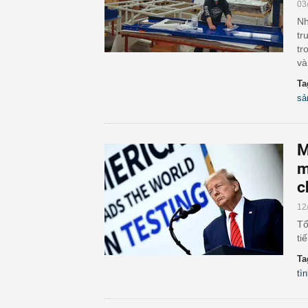
03
Nh
tr
tr
và
Ta
sả
M
m
c
12
Tổ
ti
Ta
tì