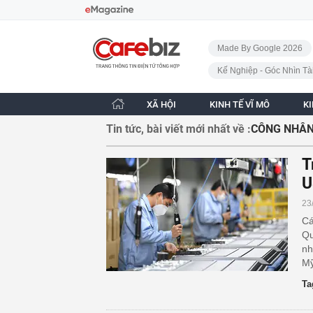
Bỏ qua điều hướng
CafeBiz - Trang chủ
Made By Google 2026
Kế Nghiệp - Góc Nhìn Tà
XÃ HỘI
KINH TẾ VĨ MÔ
K
Tin tức, bài viết mới nhất về :
CÔNG NHÂN
T
U
23
Cá
Qu
nh
Mỹ
Ta