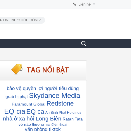
Liên hệ
P ONLINE "KHÓC RÒNG"
bảo vệ quyền lợi người tiêu dùng
Skydance Media
grab bị phạt
Redstone
Paramount Global
EQ cia
EQ ca
An Bình Phát Holdings
nhà ở xã hội Long Biên
Ratan Tata
vỏ não
thương mại điện thoại
văn phòng tiktok