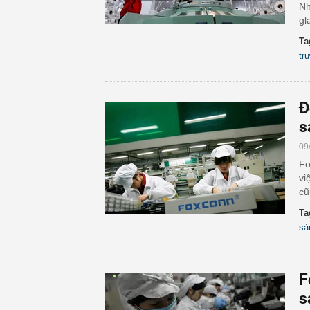
Nh
gl
Ta
tr
Đ
s
09
Fo
vi
cũ
Ta
sả
F
s