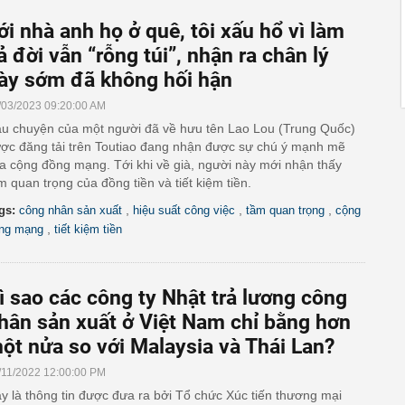
ới nhà anh họ ở quê, tôi xấu hổ vì làm
ả đời vẫn “rỗng túi”, nhận ra chân lý
ày sớm đã không hối hận
/03/2023 09:20:00 AM
u chuyện của một người đã về hưu tên Lao Lou (Trung Quốc)
ợc đăng tải trên Toutiao đang nhận được sự chú ý mạnh mẽ
a cộng đồng mạng. Tới khi về già, người này mới nhận thấy
m quan trọng của đồng tiền và tiết kiệm tiền.
,
,
,
gs:
công nhân sản xuất
hiệu suất công việc
tầm quan trọng
cộng
,
ng mạng
tiết kiệm tiền
ì sao các công ty Nhật trả lương công
hân sản xuất ở Việt Nam chỉ bằng hơn
ột nửa so với Malaysia và Thái Lan?
/11/2022 12:00:00 PM
y là thông tin được đưa ra bởi Tổ chức Xúc tiến thương mại