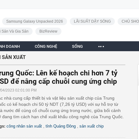
Samsung Galaxy Unpacked 2026
LÃI SUẤT DẬY SÓNG
CHỦ SHO
i Sản Và Gia Sản
BizReview
INH DOANH
CÔNG NGHỆ
SỐNG
 SẢN XUẤT
rung Quốc: Lên kế hoạch chi hơn 7 tỷ
SD để nâng cấp chuỗi cung ứng chip
/04/2023 02:01:00 PM
c nhà cung cấp thiết bị và vật liệu sản xuất chip của Trung
ốc có kế hoạch chi 50 tỷ NDT (7,26 tỷ USD) với sự hỗ trợ từ
à nước để củng cố chuỗi cung ứng trong nước, giữa bối cảnh
 đang tìm cách hạn chế xuất khẩu công nghệ của Trung Quốc.
,
,
gs:
công nhân sản xuất
tỉnh Quảng Đông
sản xuất chip