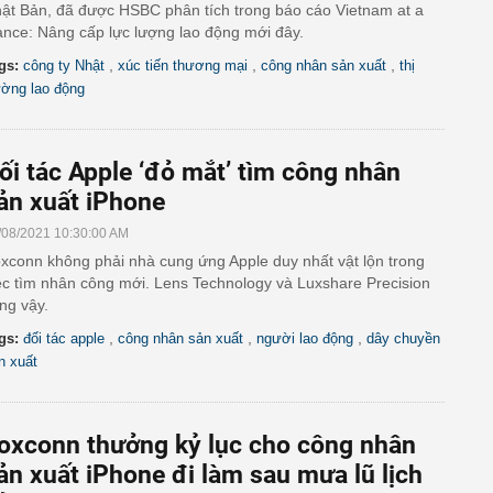
ật Bản, đã được HSBC phân tích trong báo cáo Vietnam at a
ance: Nâng cấp lực lượng lao động mới đây.
,
,
,
gs:
công ty Nhật
xúc tiến thương mại
công nhân sản xuất
thị
ường lao động
ối tác Apple ‘đỏ mắt’ tìm công nhân
ản xuất iPhone
/08/2021 10:30:00 AM
xconn không phải nhà cung ứng Apple duy nhất vật lộn trong
ệc tìm nhân công mới. Lens Technology và Luxshare Precision
ng vậy.
,
,
,
gs:
đối tác apple
công nhân sản xuất
người lao động
dây chuyền
n xuất
oxconn thưởng kỷ lục cho công nhân
ản xuất iPhone đi làm sau mưa lũ lịch