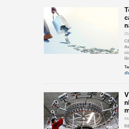
T
c
n
25
Câ
đư
củ
tầ
Ta
đồ
V
n
m
04
Đâ