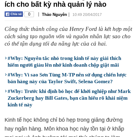
ích cho bất kỳ nhà quản lý nào
|
|
0
Thảo Nguyên
10:49 20/04/2017
Công thức thành công của Henry Ford là kết hợp một
cách sáng tạo nguồn vốn và nguồn nhân lực sao cho
có thể tận dụng tối đa năng lực của cả hai.
#Why: Nguyên tắc nhỏ trong kinh tế này giải thích
hiếm người giàu lên nhờ kinh doanh chộp giật mãi
#Why: Vì sao Sơn Tùng M-TP nên sử dụng chiến lược
bán hàng này của Taylor Swift, Selena Gomez?
#Why: Trước khi định bỏ học để khởi nghiệp như Mark
Zuckerberg hay Bill Gates, bạn cần hiểu rõ khái niệm
kinh tế này
Kinh tế học không chỉ bó hẹp trong giảng đường
hay ngân hàng. Môn khoa học này tồn tại ở khắp