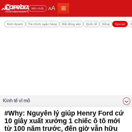
A
A
Đọc nhiều
Mới nhất
Kinh doanh
Tài chính ngân hàng
Bất động sản
Quốc tế
Sống
Special
X
Kinh tế vĩ mô
#Why: Nguyên lý giúp Henry Ford cứ
10 giây xuất xưởng 1 chiếc ô tô mới
từ 100 năm trước, đến giờ vẫn hữu