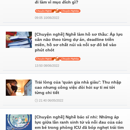
đi làm vì mục đích gì?
09:05 10/06/2022
[Chuyện nghề] Nghề làm hồ sơ thầu: Áp lực
cân não theo từng dự án, deadline triền
miên, hồ sơ chất núi và nỗi sợ đổ bể vào
phút chót
13:50 08/06/2022
Trải lòng của 'quản gia nhà giàu': Thu nhập
cao nhưng công việc đòi hỏi sự tỉ mỉ tới
từng chi tiết
21:40 06/05/2022
[Chuyện nghề] Nghề bác sĩ nhi: Những áp
lực giữa lằn ranh sinh tử và nỗi đau của các
em bé trong phòng ICU đã bóp nghẹt trái tim