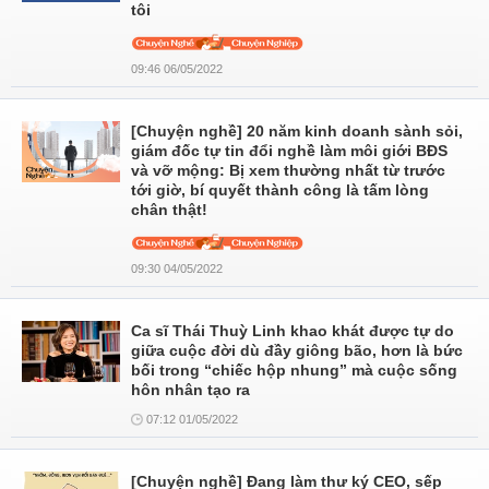
tôi
09:46 06/05/2022
[Chuyện nghề] 20 năm kinh doanh sành sỏi,
giám đốc tự tin đổi nghề làm môi giới BĐS
và vỡ mộng: Bị xem thường nhất từ trước
tới giờ, bí quyết thành công là tấm lòng
chân thật!
09:30 04/05/2022
Ca sĩ Thái Thuỳ Linh khao khát được tự do
giữa cuộc đời dù đầy giông bão, hơn là bức
bối trong “chiếc hộp nhung” mà cuộc sống
hôn nhân tạo ra
07:12 01/05/2022
[Chuyện nghề] Đang làm thư ký CEO, sếp