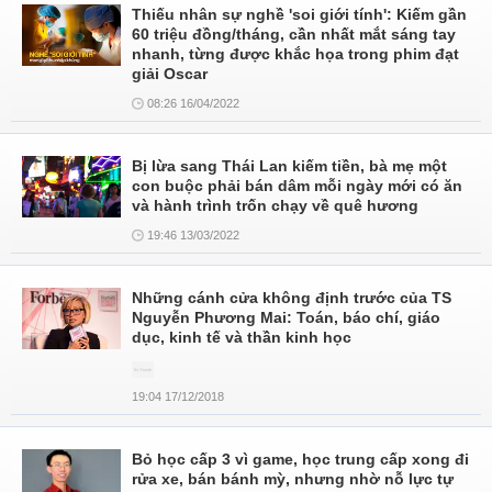
Thiếu nhân sự nghề 'soi giới tính': Kiếm gần
60 triệu đồng/tháng, cần nhất mắt sáng tay
nhanh, từng được khắc họa trong phim đạt
giải Oscar
08:26 16/04/2022
Bị lừa sang Thái Lan kiếm tiền, bà mẹ một
con buộc phải bán dâm mỗi ngày mới có ăn
và hành trình trốn chạy về quê hương
19:46 13/03/2022
Những cánh cửa không định trước của TS
Nguyễn Phương Mai: Toán, báo chí, giáo
dục, kinh tế và thần kinh học
19:04 17/12/2018
Bỏ học cấp 3 vì game, học trung cấp xong đi
rửa xe, bán bánh mỳ, nhưng nhờ nỗ lực tự