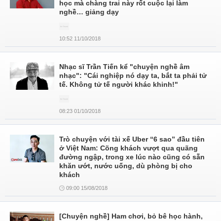
học mà chàng trai này rốt cuộc lại làm
nghề… giảng dạy
10:52 11/10/2018
Nhạc sĩ Trần Tiến kể "chuyện nghề âm
nhạc": "Cái nghiệp nó dạy ta, bắt ta phải tử
tế. Không tử tế người khác khinh!"
08:23 01/10/2018
Trò chuyện với tài xế Uber “6 sao” đầu tiên
ở Việt Nam: Cõng khách vượt qua quãng
đường ngập, trong xe lúc nào cũng có sẵn
khăn ướt, nước uống, dù phòng bị cho
khách
09:00 15/08/2018
[Chuyện nghề] Ham chơi, bỏ bê học hành,