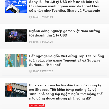
Sony lãi lớn 1,9 tỷ USD nhờ từ bỏ bán tivi:
Cú chuyển mình ngoạn mục để thoát khỏi
số phận như Toshiba, Sharp và Panasonic
14:45 07/08/2024
Ngành công nghiệp game Việt Nam hướng
tới doanh thu 1 tỷ USD
19:05 14/05/2024
Bất ngờ game gốc Việt đứng Top 1 tải xuống
toàn cầu, cho game Tencent và cả Subway
Surfers… “hít khói”
19:03 23/07/2023
Phía sau khoản lãi lần đầu tiên của công ty
mẹ Shopee: Tiết kiệm từng cuộn giấy vệ
sinh, nhà sáng lập ngậm ngùi 'mơ mộng thế
nào cũng được nhưng phải sống đã'