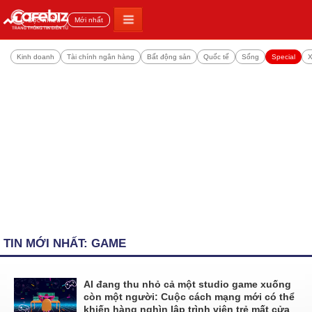
Đọc nhiều
Mới nhất
Kinh doanh
Tài chính ngân hàng
Bất động sản
Quốc tế
Sống
Special
X
TIN MỚI NHẤT: GAME
AI đang thu nhỏ cả một studio game xuống
còn một người: Cuộc cách mạng mới có thể
khiến hàng nghìn lập trình viên trẻ mất cửa