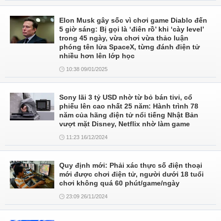
Elon Musk gây sốc vì chơi game Diablo đến
5 giờ sáng: Bị gọi là ‘điên rồ’ khi ‘cày level’
trong 45 ngày, vừa chơi vừa thảo luận
phóng tên lửa SpaceX, từng đánh điện tử
nhiều hơn lên lớp học
10:38 09/01/2025
Sony lãi 3 tỷ USD nhờ từ bỏ bán tivi, cổ
phiếu lên cao nhất 25 năm: Hành trình 78
năm của hãng điện tử nổi tiếng Nhật Bản
vượt mặt Disney, Netflix nhờ làm game
11:23 16/12/2024
Quy định mới: Phải xác thực số điện thoại
mới được chơi điện tử, người dưới 18 tuổi
chơi không quá 60 phút/game/ngày
23:09 26/11/2024