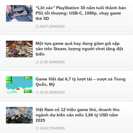
“Lột xác” PlayStation 30 năm tuổi thành bản
PS1 tối thượng: USB-C, 1080p, chạy game
thẻ SD
09:07 22/04/2026
Một tựa game quá hay đang giảm giá sập
sàn trên Steam, lượng người chơi tăng đột
biến
11:30 30/08/2025
Game Việt đạt 6,7 tỷ lượt tải – vượt cả Trung
Quốc, Mỹ
15:18 26/05/2025
Việt Nam có 12 triệu game thủ, doanh thu
ngành dự kiến cán mốc 1,66 tỷ USD năm
2025
10:04 27/04/2025