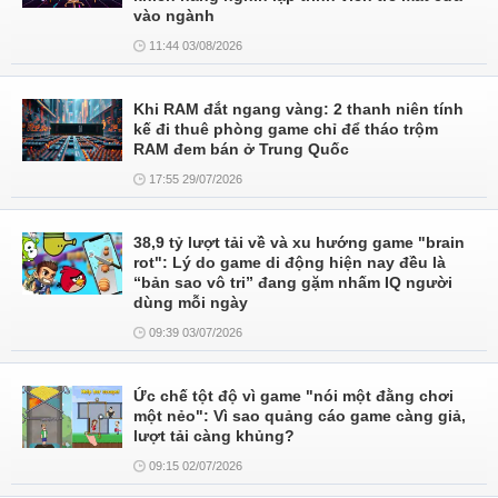
vào ngành
11:44 03/08/2026
Khi RAM đắt ngang vàng: 2 thanh niên tính
kế đi thuê phòng game chỉ để tháo trộm
RAM đem bán ở Trung Quốc
17:55 29/07/2026
38,9 tỷ lượt tải về và xu hướng game "brain
rot": Lý do game di động hiện nay đều là
“bản sao vô tri” đang gặm nhấm IQ người
dùng mỗi ngày
09:39 03/07/2026
Ức chế tột độ vì game "nói một đằng chơi
một nẻo": Vì sao quảng cáo game càng giả,
lượt tải càng khủng?
09:15 02/07/2026