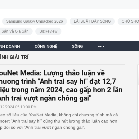
Samsung Galaxy Unpacked 2026
LÃI SUẤT DẬY SÓNG
CHỦ SHO
i Sản Và Gia Sản
BizReview
INH DOANH
CÔNG NGHỆ
SỐNG
NH GIẢI TRÍ
ouNet Media: Lượng thảo luận về
hương trình "Anh trai say hi" đạt 12,7
riệu trong năm 2024, cao gấp hơn 2 lần
Anh trai vượt ngàn chông gai"
/12/2024 05:10:00 PM
eo số liệu của YouNet Media, không chỉ chương trình mà cả
ncert "Anh trai say hi" cũng thu hút lượng thảo luận cao hơn
p đôi so với "Anh trai vượt ngàn chông gai".