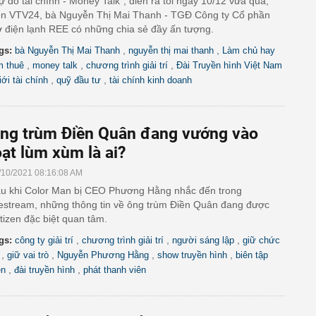
ự do tài chính - Money Talk", diễn ra tối ngày 10/12 vừa qua,
ên VTV24, bà Nguyễn Thị Mai Thanh - TGĐ Công ty Cổ phần
 điện lạnh REE có những chia sẻ đầy ấn tượng.
,
,
gs:
bà Nguyễn Thị Mai Thanh
nguyễn thị mai thanh
Làm chủ hay
,
,
,
m thuê
money talk
chương trình giải trí
Đài Truyền hình Việt Nam
,
,
iới tài chính
quỹ đầu tư
tài chính kinh doanh
ng trùm Điền Quân đang vướng vào
oạt lùm xùm là ai?
/10/2021 08:16:08 AM
u khi Color Man bị CEO Phương Hằng nhắc đến trong
vestream, những thông tin về ông trùm Điền Quân đang được
tizen đặc biệt quan tâm.
,
,
,
gs:
công ty giải trí
chương trình giải trí
người sáng lập
giữ chức
,
,
,
,
giữ vai trò
Nguyễn Phương Hằng
show truyền hình
biên tập
,
,
ên
đài truyền hình
phát thanh viên