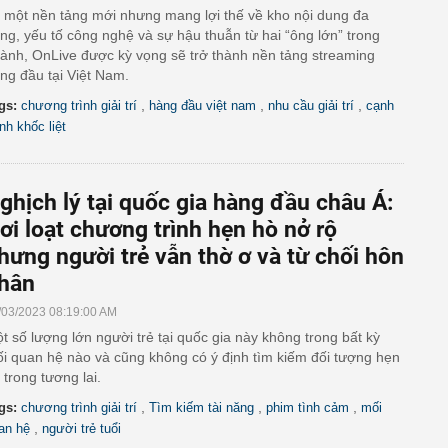
 một nền tảng mới nhưng mang lợi thế về kho nội dung đa
ng, yếu tố công nghệ và sự hậu thuẫn từ hai “ông lớn” trong
ành, OnLive được kỳ vọng sẽ trở thành nền tảng streaming
ng đầu tại Việt Nam.
,
,
,
gs:
chương trình giải trí
hàng đầu việt nam
nhu cầu giải trí
cạnh
anh khốc liệt
ghịch lý tại quốc gia hàng đầu châu Á:
ơi loạt chương trình hẹn hò nở rộ
hưng người trẻ vẫn thờ ơ và từ chối hôn
hân
/03/2023 08:19:00 AM
t số lượng lớn người trẻ tại quốc gia này không trong bất kỳ
i quan hệ nào và cũng không có ý định tìm kiếm đối tượng hẹn
 trong tương lai.
,
,
,
gs:
chương trình giải trí
Tìm kiếm tài năng
phim tình cảm
mối
,
an hệ
người trẻ tuổi