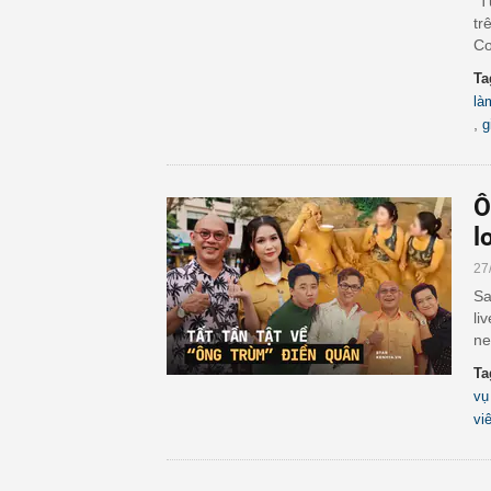
"T
tr
Cơ
Ta
là
,
g
Ô
l
27
Sa
li
ne
Ta
vụ
vi