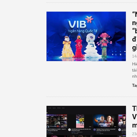
“
n
“
đ
g
14
Hi
tà
nh
Ta
T
V
m
23