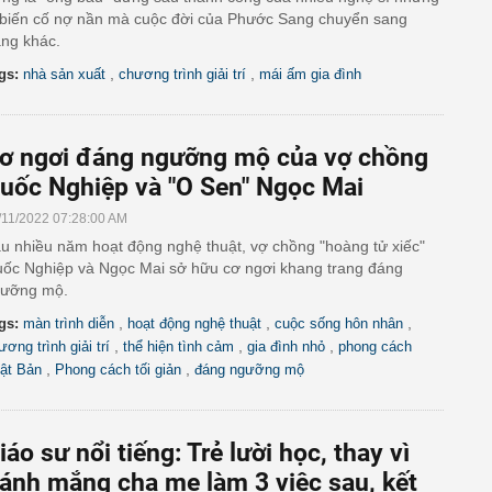
 biến cố nợ nần mà cuộc đời của Phước Sang chuyển sang
ang khác.
,
,
gs:
nhà sản xuất
chương trình giải trí
mái ấm gia đình
ơ ngơi đáng ngưỡng mộ của vợ chồng
uốc Nghiệp và "O Sen" Ngọc Mai
/11/2022 07:28:00 AM
u nhiều năm hoạt động nghệ thuật, vợ chồng "hoàng tử xiếc"
ốc Nghiệp và Ngọc Mai sở hữu cơ ngơi khang trang đáng
ưỡng mộ.
,
,
,
gs:
màn trình diễn
hoạt động nghệ thuật
cuộc sống hôn nhân
,
,
,
ương trình giải trí
thể hiện tình cảm
gia đình nhỏ
phong cách
,
,
ật Bản
Phong cách tối giản
đáng ngưỡng mộ
iáo sư nổi tiếng: Trẻ lười học, thay vì
ánh mắng cha mẹ làm 3 việc sau, kết