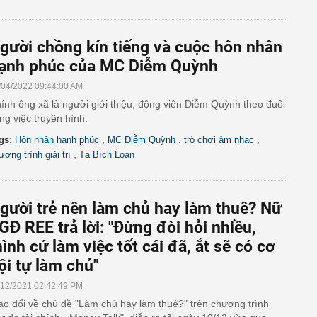
gười chồng kín tiếng và cuộc hôn nhân
ạnh phúc của MC Diễm Quỳnh
/04/2022 09:44:00 AM
ính ông xã là người giới thiệu, động viên Diễm Quỳnh theo đuổi
ng việc truyền hình.
,
,
,
gs:
Hôn nhân hạnh phúc
MC Diễm Quỳnh
trò chơi âm nhạc
,
ương trình giải trí
Tạ Bích Loan
gười trẻ nên làm chủ hay làm thuê? Nữ
GĐ REE trả lời: "Đừng đòi hỏi nhiều,
ình cứ làm việc tốt cái đã, ắt sẽ có cơ
ội tự làm chủ"
/12/2021 02:42:49 PM
ao đổi về chủ đề "Làm chủ hay làm thuê?" trên chương trình