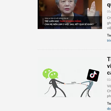
q
05
Ch
gh
vi
Ta
trì
T
v
c
02
Vớ
Ch
ph
Ta
dị