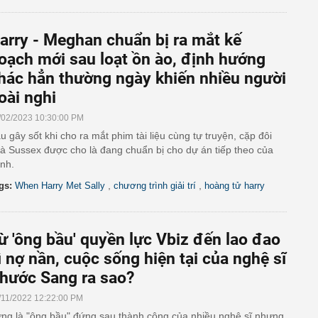
arry - Meghan chuẩn bị ra mắt kế
oạch mới sau loạt ồn ào, định hướng
hác hẳn thường ngày khiến nhiều người
oài nghi
/02/2023 10:30:00 PM
u gây sốt khi cho ra mắt phim tài liệu cùng tự truyện, cặp đôi
à Sussex được cho là đang chuẩn bị cho dự án tiếp theo của
nh.
,
,
gs:
When Harry Met Sally
chương trình giải trí
hoàng tử harry
ừ 'ông bầu' quyền lực Vbiz đến lao đao
ì nợ nần, cuộc sống hiện tại của nghệ sĩ
hước Sang ra sao?
/11/2022 12:22:00 PM
ng là "ông bầu" đứng sau thành công của nhiều nghệ sĩ nhưng