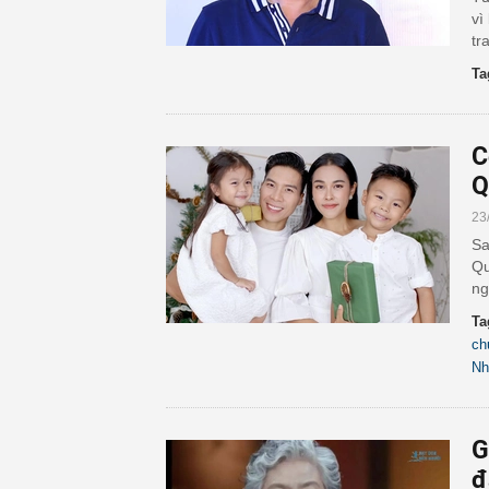
vì
tr
Ta
C
Q
23
Sa
Qu
ng
Ta
ch
Nh
G
đ