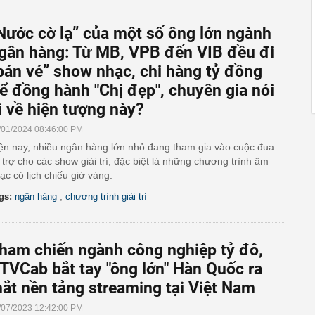
Nước cờ lạ” của một số ông lớn ngành
gân hàng: Từ MB, VPB đến VIB đều đi
bán vé” show nhạc, chi hàng tỷ đồng
ể đồng hành "Chị đẹp", chuyên gia nói
ì về hiện tượng này?
/01/2024 08:46:00 PM
ện nay, nhiều ngân hàng lớn nhỏ đang tham gia vào cuộc đua
i trợ cho các show giải trí, đặc biệt là những chương trình âm
ạc có lịch chiếu giờ vàng.
,
gs:
ngân hàng
chương trình giải trí
ham chiến ngành công nghiệp tỷ đô,
TVCab bắt tay "ông lớn" Hàn Quốc ra
ắt nền tảng streaming tại Việt Nam
/07/2023 12:42:00 PM