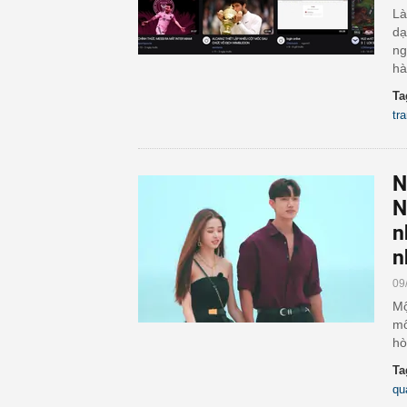
Là
dạ
ng
hà
Ta
tr
N
N
n
n
09
Mộ
mố
hò
Ta
qu