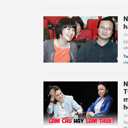
N
h
16
Ch
cô
Ta
ch
N
T
m
h
11
Tr