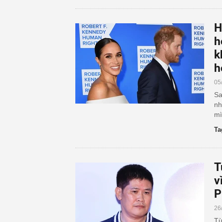
H
h
k
h
05
Sa
nh
mì
Ta
T
v
P
26
Từ