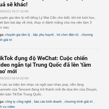
uả sẽ khác!
/08/2022 09:27:18 AM
uyên gia tâm lý nổi tiếng Lý Mai Cẩn cho biết, khi trẻ lười học,
ét làm bài tập về nhà, thay vì đánh mắng cha mẹ nên làm 3
ệc sau.
,
,
,
gs:
chuyên gia tâm lý
bậc phụ huynh
trò chơi điện tử
chương
nh giải trí
ikTok đụng độ WeChat: Cuộc chiến
ideo ngắn tại Trung Quốc đã lên 'tầm
ao' mới
/06/2022 08:54:28 AM
i các sự kiện âm nhạc và ngôi sao nhạc pop, nền tảng
annels của Tencent đang trở thành mối đe dọa lớn của Douyin,
iên bản TikTok Trung Quốc.
,
,
,
gs:
công ty công nghệ
báo cáo kinh doanh
chương trình giải trí
ch vụ video